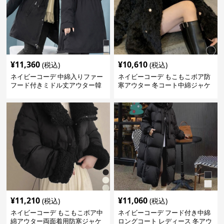
¥
11,360
¥
10,610
(税込)
(税込)
ネイビーコーデ 中綿入りファー
ネイビーコーデ もこもこボア防
フード付きミドル丈アウター韓
寒アウター 冬コート中綿ジャケ
国風
ット
¥
11,210
¥
11,060
(税込)
(税込)
ネイビーコーデ もこもこボア中
ネイビーコーデ フード付き中綿
綿アウター両面着用防寒ジャケ
ロングコート レディース 冬アウ