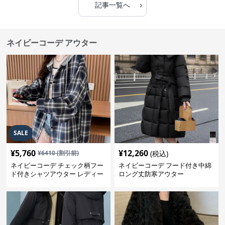
›
記事一覧へ
ネイビーコーデ アウター
SALE
¥
5,760
¥
12,260
¥
6410
(割引前)
(税込)
ネイビーコーデ チェック柄フー
ネイビーコーデ フード付き中綿
ド付きシャツアウター レディー
ロング丈防寒アウター
ス秋冬