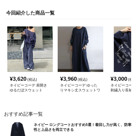
今回紹介した商品一覧
¥
3,620
¥
3,960
¥
3,000
(税込)
(税込)
(税込
ネイビーコーデ 肩開き
ネイビーコーデ ゆった
ネイビーコーデ
ゆるだぼスウェット
りマキシ丈スウェットワ
刺繍入り長袖ス
ンピース
おすすめ記事一覧
ネイビー ロングコートおすすめ5選！着回し力が高く、防寒
性と上品さを両立できる