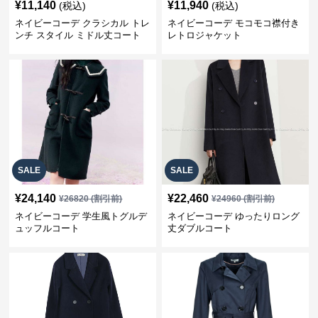
¥
11,140
¥
11,940
(税込)
(税込)
ネイビーコーデ クラシカル トレ
ネイビーコーデ モコモコ襟付き
ンチ スタイル ミドル丈コート
レトロジャケット
SALE
SALE
¥
24,140
¥
22,460
¥
26820
(割引前)
¥
24960
(割引前)
ネイビーコーデ 学生風トグルデ
ネイビーコーデ ゆったりロング
ュッフルコート
丈ダブルコート