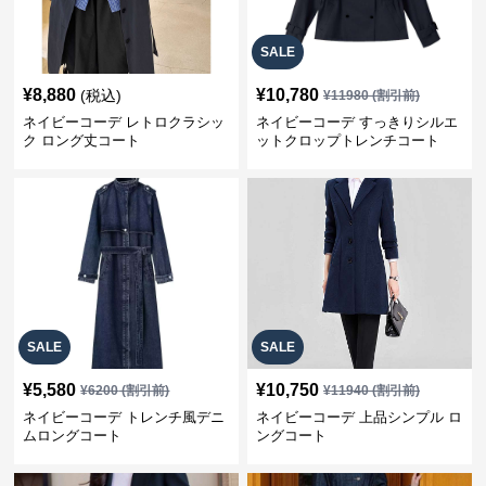
SALE
¥
8,880
¥
10,780
(税込)
¥
11980
(割引前)
ネイビーコーデ レトロクラシッ
ネイビーコーデ すっきりシルエ
ク ロング丈コート
ットクロップトレンチコート
SALE
SALE
¥
5,580
¥
10,750
¥
6200
(割引前)
¥
11940
(割引前)
ネイビーコーデ トレンチ風デニ
ネイビーコーデ 上品シンプル ロ
ムロングコート
ングコート