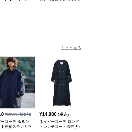
たり長袖ドレス 春
ース 復古調ドレス
エストマーク プリーツ
ドレス
もっと見る
10
¥
14,080
¥
10,300
(税込)
(税込)
¥
10680
(割引前)
ビーコーデ ゆるシ
ネイビーコーデ ロング
ネイビーコーデ トレン
ット長袖ステンカラ
トレンチコート風デザイ
チスタイル バイカラー
ウター
ンアウター
ロングコート