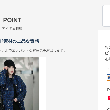
POINT
アイテム特徴
ド素材の上品な質感
お
シカルでエレガントな雰囲気を演出します。
ビ
応
P
G