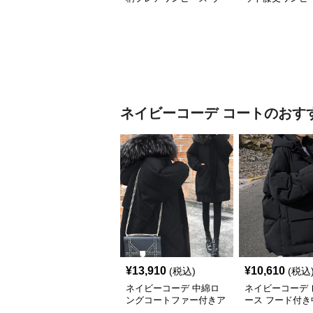
エストマークドレス
ルト付きドレス
ネイビーコーデ
コート
のおす
¥
13,910
¥
10,610
(税込)
(税込
ネイビーコーデ 中綿ロ
ネイビーコーデ 
ングコートファー付きア
ース フード付き
ウター防寒コート
ウター 防寒コー