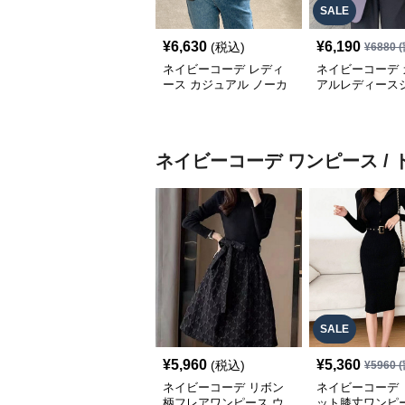
SALE
¥
6,630
¥
6,190
(税込)
¥
6880
(
ネイビーコーデ レディ
ネイビーコーデ 
ース カジュアル ノーカ
アルレディース
ラージャケット 襟なし
ト テーラード羽
春秋
型カバー
ネイビーコーデ
ワンピース / 
SALE
¥
5,960
¥
5,360
(税込)
¥
5960
(
ネイビーコーデ リボン
ネイビーコーデ 
柄フレアワンピース ウ
ット膝丈ワンピー