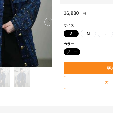
16,980
円
Next slide
サイズ
S
M
L
カラー
ブルー
購
カー