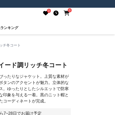
0
0
気ランキング
ッチ冬コート
ツイード調リッチ冬コート
ぴったりなジャケット。上質な素材が
ボタンのアクセントが魅力。立体的な
ス。ゆったりとしたシルエットで防寒
な印象を与える一着。黒のニット帽と
たコーディネートが完成。
ら7~28日でお届け予定