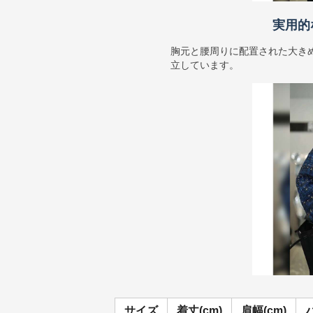
実用的
胸元と腰周りに配置された大き
立しています。
サイズ
着丈(cm)
肩幅(cm)