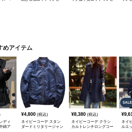
秋冬
ス裾プリーツ上品
ース長袖ドレス
ゆっ
秋用
すめアイテム
SALE
¥
4,800
¥
8,380
¥
9,6
)
(税込)
(税込)
レディ
ネイビーコーデ スタン
ネイビーコーデ クラシ
ネイ
中綿ア
ダードミリタリージャン
カルトレンチロングコー
ルエ
ト
パー
ト
ーア