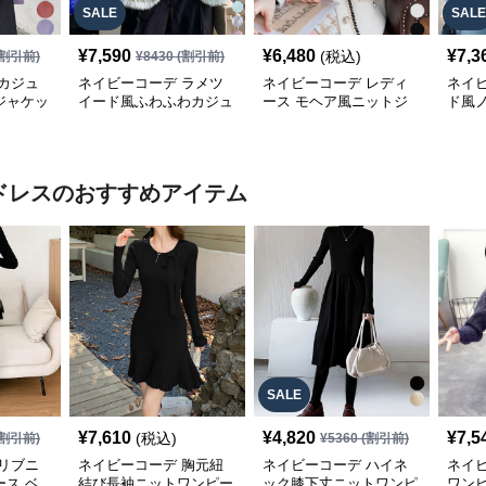
SALE
SALE
¥
7,590
¥
6,480
¥
7,3
(税込)
割引前)
¥
8430
(割引前)
カジュ
ネイビーコーデ ラメツ
ネイビーコーデ レディ
ネイ
ジャケッ
イード風ふわふわカジュ
ース モヘア風ニットジ
ド風
織り体
アルジャケットレディー
ャケット 秋冬カジュア
ト レ
ス
ル
ル韓
ドレス
のおすすめアイテム
SALE
¥
7,610
¥
4,820
¥
7,5
(税込)
割引前)
¥
5360
(割引前)
リブニ
ネイビーコーデ 胸元紐
ネイビーコーデ ハイネ
ネイ
ス ベ
結び長袖ニットワンピー
ック膝下丈ニットワンピ
ワン