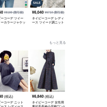
SALE
60
¥
6,040
¥
6,490
(税込)
¥
8180
(割引前)
¥
6710
(割引前)
ビーコーデ ツイー
ネイビーコーデ レディ
ネイビーコーデ カジュ
ノーカラージャケッ
ース ツイード調ニット
アル レディース テーラ
ディース カジュア
ジャケット カジュアル
ージャケット 春 大人上
国風
品
もっと見る
SALE
40
¥
6,840
¥
5,980
(税込)
(税込)
¥
6640
(割引前)
ビーコーデ ニット
ネイビーコーデ 女性用
ネイビーコーデ 大人上
ピース レディース
裏起毛長袖小花柄ワンピ
品シャツワンピース ウ