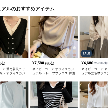
ュアル
のおすすめアイテム
SALE
¥
7,580
¥
4,680
税込)
(税込)
¥
5210
(割
ーデ 重ね着風ニッ
ネイビーコーデ オフィスカジ
ネイビーコーデ 
ガン オフィスカジ
ュアル ドレープブラウス 韓国
ュアル立ち襟ボウ
色
風きれいめトップス
ス