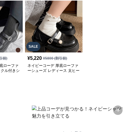
SALE
¥
5,220
引前)
¥
5800
(割引前)
厚底ローファ
ネイビーコーデ 厚底ローファ
ックル付きシ
ーシューズ レディース 太ヒー
ル 美脚
Next sl