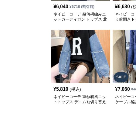
¥
6,040
¥
6,630
(
¥
6710
(割引前)
ネイビーコーデ 幾何柄編みニ
ネイビーコ
ットカーディガン トップス 北
え前開きト
欧風
たりパーカ
SALE
¥
5,810
¥
7,060
(税込)
¥
7
ネイビーコーデ 重ね着風ニッ
ネイビーコ
トトップス デニム袖切り替え
ケーブル編
プルオーバー
ったり長袖