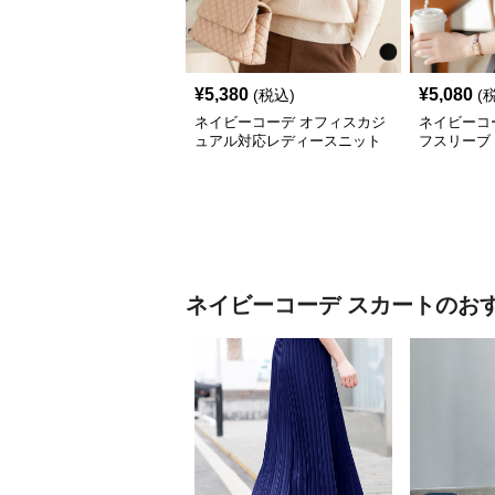
¥
5,380
¥
5,080
(税込)
(
ネイビーコーデ オフィスカジ
ネイビーコ
ュアル対応レディースニット
フスリーブ
セーター
ル上着
ネイビーコーデ
スカート
のお