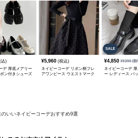
SALE
¥
5,960
¥
4,850
税込)
(税込)
¥
5390
(割
ーデ 厚底メアリー
ネイビーコーデ リボン柄フレ
ネイビーコーデ 
リボン付きシューズ
アワンピース ウエストマーク
ー レディース バ
ドレス
ューズ