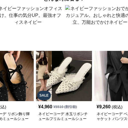
SALE
¥
4,960
¥
9,260
税込)
(税込)
¥
5510
(割引前)
ーデ リボン飾り輝
ネイビーコーデ 水玉リボンチ
ネイビーコーデ 
めミュールシュー
ュールフリルミュールシュー
ャケット パンツス
ズ
ット オフィスカジ