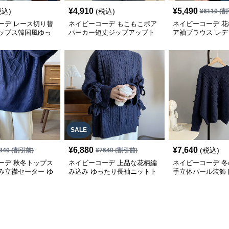
¥
4,910
¥
5,490
税込)
(税込)
¥
6110
(割
ーデ レース切り替
ネイビーコーデ もこもこボア
ネイビーコーデ 
ップス韓国風ゆっ
パーカー短丈ジップアップト
ア袖ブラウス レ
ー
ップス
プス
SALE
¥
6,880
¥
7,640
(税込)
840
(割引前)
¥
7640
(割引前)
ーデ 秋冬トップス
ネイビーコーデ 上品な花柄編
ネイビーコーデ 
み立襟セーター ゆ
み込み ゆったり長袖ニットト
手立体パール装飾
ニット
ップス
袖ニット