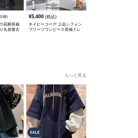
¥
5,400
(税込)
引前)
秋の花柄長袖
ネイビーコーデ 上品シフォン
たり丸首復古
プリーツワンピース長袖ドレ
ス
もっと見る
SALE