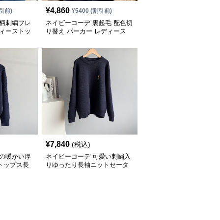
¥
4,860
引前)
¥
5400
(割引前)
花柄刺繍フレ
ネイビーコーデ 裏起毛 配色切
ディーストッ
り替え パーカー レディース
トップス
¥
7,840
(税込)
冬の暖かい厚
ネイビーコーデ 可愛い刺繍入
トップス長
りゆったり長袖ニットセータ
ートップス