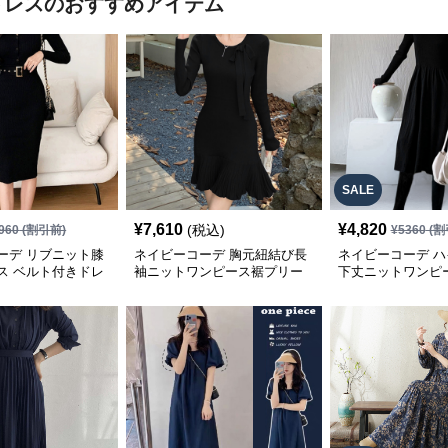
ドレス
のおすすめアイテム
SALE
¥
7,610
¥
4,820
(税込)
960
(割引前)
¥
5360
(割
ーデ リブニット膝
ネイビーコーデ 胸元紐結び長
ネイビーコーデ 
ス ベルト付きドレ
袖ニットワンピース裾プリー
下丈ニットワンピ
ツ上品
レス