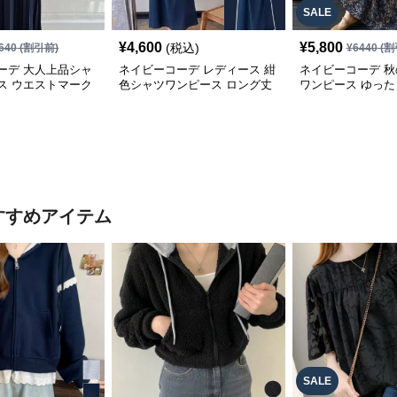
SALE
¥
4,600
¥
5,800
(税込)
640
(割引前)
¥
6440
(割
ーデ 大人上品シャ
ネイビーコーデ レディース 紺
ネイビーコーデ 
ス ウエストマーク
色シャツワンピース ロング丈
ワンピース ゆっ
レス
ドレス パフ袖
風長袖ドレス
すすめアイテム
SALE