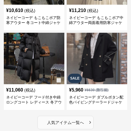
¥
10,610
¥
11,210
(税込)
(税込)
ネイビーコーデ もこもこボア防
ネイビーコーデ もこもこボア中
寒アウター 冬コート中綿ジャケ
綿アウター両面着用防寒ジャケ
ット
ット
SALE
¥
11,060
¥
5,960
(税込)
¥
6630
(割引前)
ネイビーコーデ フード付き中綿
ネイビーコーデ ダブルボタン配
ロングコート レディース 冬アウ
色パイピングテーラードジャケ
ター
ット レディースアウター
›
人気アイテム一覧へ