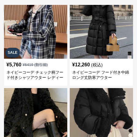
SALE
¥
5,760
¥
12,260
(税込)
¥
6410
(割引前)
ネイビーコーデ チェック柄フー
ネイビーコーデ フード付き中綿
ド付きシャツアウター レディー
ロング丈防寒アウター
ス秋冬