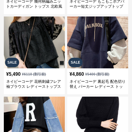
ネイビーコーデ 幾何柄編みニッ
ネイビーコーデ もこもこボアパ
トカーディガン トップス 北欧風
ーカー短丈ジップアップトップ
ス
SALE
SALE
¥
5,490
¥
4,860
¥
6110
(割引前)
¥
5400
(割引前)
ネイビーコーデ 花柄刺繍フレア
ネイビーコーデ 裏起毛 配色切り
袖ブラウス レディーストップス
替え パーカー レディース トッ
プス