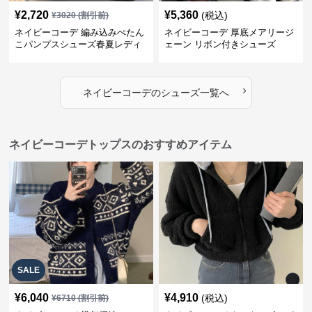
¥
2,720
¥
5,360
(税込)
¥
3020
(割引前)
ネイビーコーデ 編み込みぺたん
ネイビーコーデ 厚底メアリージ
こパンプスシューズ春夏レディ
ェーン リボン付きシューズ
ース
›
ネイビーコーデ
の
シューズ
一覧へ
ネイビーコーデトップスのおすすめアイテム
SALE
¥
6,040
¥
4,910
(税込)
¥
6710
(割引前)