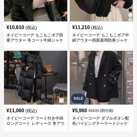
¥
10,610
¥
11,210
(税込)
(税込)
ネイビーコーデ もこもこボア防
ネイビーコーデ もこもこボア中
寒アウター 冬コート中綿ジャケ
綿アウター両面着用防寒ジャケ
ット
ット
SALE
¥
11,060
¥
5,960
(税込)
¥
6630
(割引前)
ネイビーコーデ フード付き中綿
ネイビーコーデ ダブルボタン配
ロングコート レディース 冬アウ
色パイピングテーラードジャケ
ター
ット レディースアウター