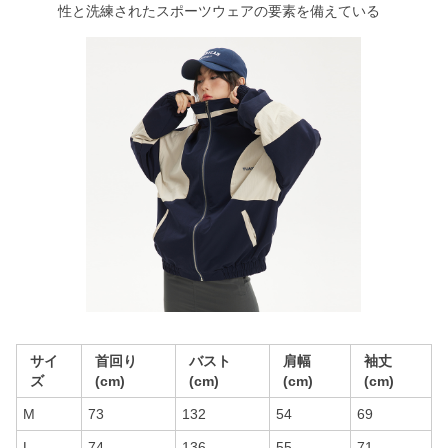
性と洗練されたスポーツウェアの要素を備えている
サイ
首回り
バスト
肩幅
袖丈
ズ
(cm)
(cm)
(cm)
(cm)
M
73
132
54
69
L
74
136
55
71