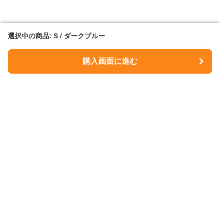
選択中の商品: S / ダークブルー
選択中の商品: S / ダークブルー
購入画面に進む
購入画面に進む
NavyMuse
について