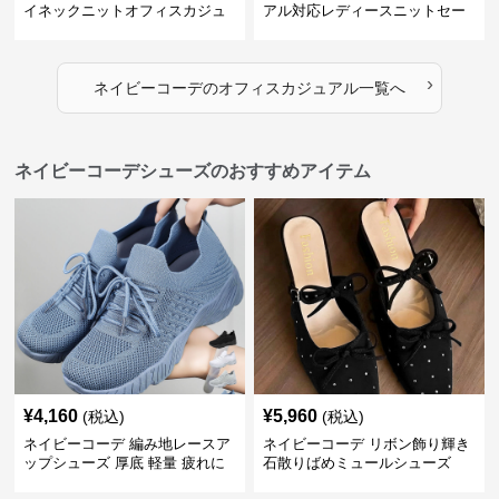
イネックニットオフィスカジュ
アル対応レディースニットセー
アル
ター
›
ネイビーコーデ
の
オフィスカジュアル
一覧へ
ネイビーコーデシューズのおすすめアイテム
¥
4,160
¥
5,960
(税込)
(税込)
ネイビーコーデ 編み地レースア
ネイビーコーデ リボン飾り輝き
ップシューズ 厚底 軽量 疲れに
石散りばめミュールシューズ
くい運動靴