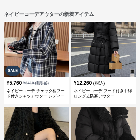
ネイビーコーデアウターの新着アイテム
SALE
¥
5,760
¥
12,260
(税込)
¥
6410
(割引前)
ネイビーコーデ チェック柄フー
ネイビーコーデ フード付き中綿
ド付きシャツアウター レディー
ロング丈防寒アウター
ス秋冬