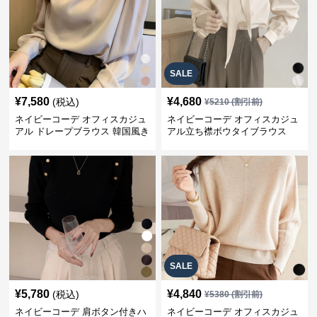
SALE
¥
7,580
¥
4,680
(税込)
¥
5210
(割引前)
ネイビーコーデ オフィスカジュ
ネイビーコーデ オフィスカジュ
アル ドレープブラウス 韓国風き
アル立ち襟ボウタイブラウス
れいめトップス
SALE
¥
5,780
¥
4,840
(税込)
¥
5380
(割引前)
ネイビーコーデ 肩ボタン付きハ
ネイビーコーデ オフィスカジュ