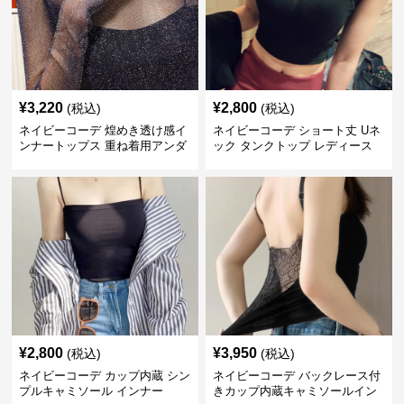
¥
3,220
¥
2,800
(税込)
(税込)
ネイビーコーデ 煌めき透け感イ
ネイビーコーデ ショート丈 Uネ
ンナートップス 重ね着用アンダ
ック タンクトップ レディース
ーウェア
インナー 春夏
¥
2,800
¥
3,950
(税込)
(税込)
ネイビーコーデ カップ内蔵 シン
ネイビーコーデ バックレース付
プルキャミソール インナー
きカップ内蔵キャミソールイン