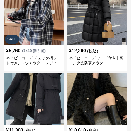
SALE
¥
5,760
¥
12,260
(税込)
¥
6410
(割引前)
ネイビーコーデ チェック柄フー
ネイビーコーデ フード付き中綿
ド付きシャツアウター レディー
ロング丈防寒アウター
ス秋冬
¥
11,360
¥
10,610
(税込)
(税込)