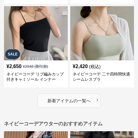
ナー
SALE
¥
2,650
¥
2,420
(税込)
¥
2940
(割引前)
ネイビーコーデ リブ編みカップ
ネイビーコーデ 二十四時間快適
付きキャミソール インナー
シームレスブラ
›
新着アイテムの一覧へ
ネイビーコーデアウターのおすすめアイテム