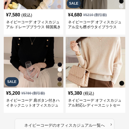
SALE
¥
7,580
¥
4,680
(税込)
¥
5210
(割引前)
ネイビーコーデ オフィスカジュ
ネイビーコーデ オフィスカジュ
アル ドレープブラウス 韓国風き
アル立ち襟ボウタイブラウス
れいめトップス
SALE
¥
5,200
¥
5,380
(税込)
¥
5780
(割引前)
ネイビーコーデ 肩ボタン付きハ
ネイビーコーデ オフィスカジュ
イネックニットオフィスカジュ
アル対応レディースニットセー
アル
ター
›
ネイビーコーデ
の
オフィスカジュアル
一覧へ