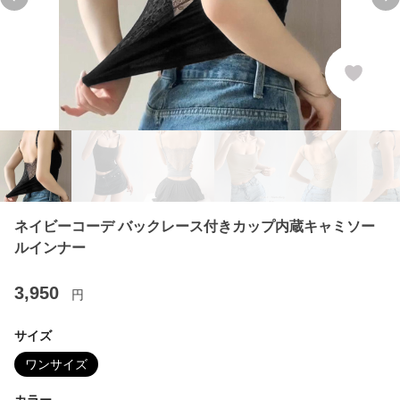
Previous slide
Ne
ネイビーコーデ バックレース付きカップ内蔵キャミソー
ルインナー
3,950
円
サイズ
ワンサイズ