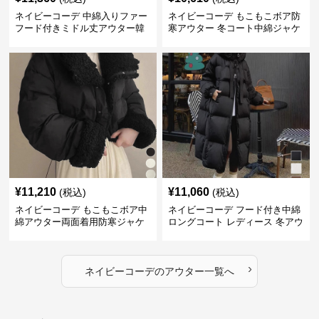
ネイビーコーデ 中綿入りファー
ネイビーコーデ もこもこボア防
フード付きミドル丈アウター韓
寒アウター 冬コート中綿ジャケ
国風
ット
¥
11,210
¥
11,060
(税込)
(税込)
ネイビーコーデ もこもこボア中
ネイビーコーデ フード付き中綿
綿アウター両面着用防寒ジャケ
ロングコート レディース 冬アウ
ット
ター
›
ネイビーコーデ
の
アウター
一覧へ