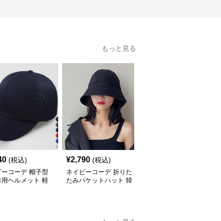
もっと見る
SALE
40
¥
2,790
¥
2,390
(税込)
(税込)
¥
2660
(割引前)
ビーコーデ 帽子型
ネイビーコーデ 折りた
ネイビーコーデ 韓国風
車用ヘルメット 軽
たみバケットハット 韓
無地編み首巻き 雑貨小
性 雑貨小物
国風 雑貨小物 無地帽子
物マフラー