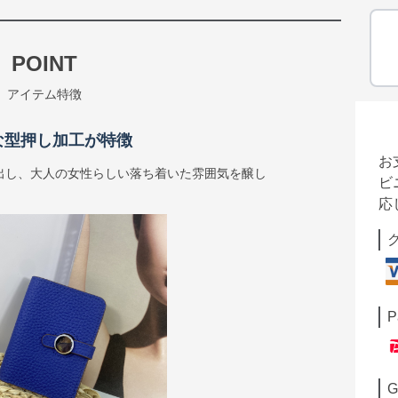
POINT
アイテム特徴
な型押し加工が特徴
お
出し、大人の女性らしい落ち着いた雰囲気を醸し
ビ
応
P
G