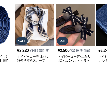
SALE
SALE
¥
2,230
¥
2,500
¥
2,2
¥
2480
(割引前)
¥
2780
(割引前)
メッシ
ネイビーコーデ 上品な
ネイビーコーデ×上品リ
ネイ
ト腕時
幾何学模様スカーフ
ボン 乙女心くすぐるヘ
カル
アクリップ