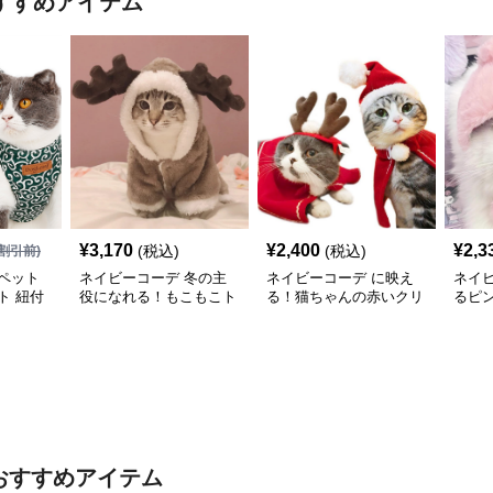
すすめアイテム
¥
3,170
¥
2,400
¥
2,3
(税込)
(税込)
割引前)
ペット
ネイビーコーデ 冬の主
ネイビーコーデ に映え
ネイ
ト 紐付
役になれる！もこもこト
る！猫ちゃんの赤いクリ
るピ
ス
ナカイ風ペット服
スマスコスプレ服で華や
プレ♪
かペットコーデ
ット
おすすめアイテム