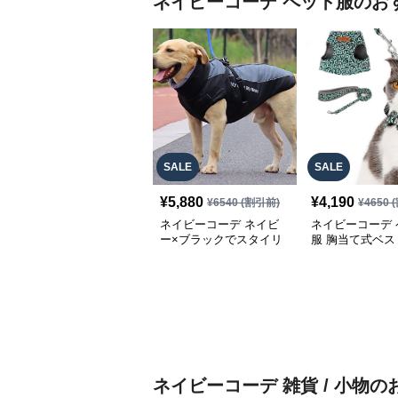
ネイビーコーデ
ペット服
のお
SALE
SALE
¥
5,880
¥
4,190
¥
6540
(割引前)
¥
4650
(
ネイビーコーデ ネイビ
ネイビーコーデ 
ー×ブラックでスタイリ
服 胸当て式ベス
ッシュに！上品カジュア
き散歩用ハーネ
ルな犬服コーデ
ネイビーコーデ
雑貨 / 小物
の