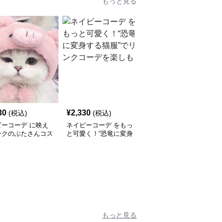
もっと見る
30
¥
2,330
¥
2,690
(税込)
(税込)
(税込)
ビーコーデ に映え
ネイビーコーデ をもっ
ネイビーコーデ にぴっ
ンクのぶたさんコス
と可愛く！“恐竜に変身
たり映える！ふわもこ猫
 ふわもこ可愛いペ
する猫服”でリンクコー
用防寒服で冬のおしゃれ
服
デを楽しもう
を楽しむ
もっと見る