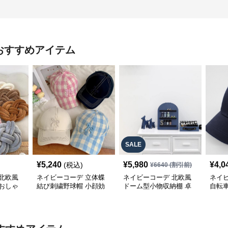
おすすめアイテム
SALE
¥
5,240
¥
5,980
¥
4,0
(税込)
¥
6640
(割引前)
北欧風
ネイビーコーデ 立体蝶
ネイビーコーデ 北欧風
ネイ
おしゃ
結び刺繍野球帽 小顔効
ドーム型小物収納棚 卓
自転
果雑貨小物
上雑貨ラック
量通気