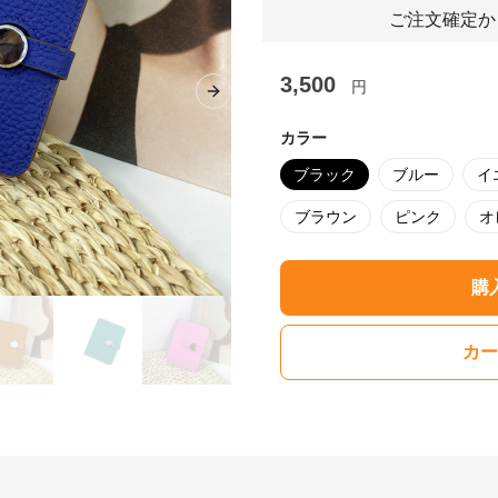
ご注文確定か
3,500
円
Next slide
カラー
ブラック
ブルー
イ
ブラウン
ピンク
オ
購
カー