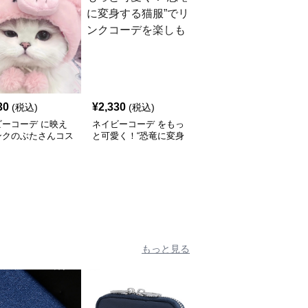
30
¥
2,330
¥
2,690
(税込)
(税込)
(税込)
ビーコーデ に映え
ネイビーコーデ をもっ
ネイビーコーデ にぴっ
ンクのぶたさんコス
と可愛く！“恐竜に変身
たり映える！ふわもこ猫
 ふわもこ可愛いペ
する猫服”でリンクコー
用防寒服で冬のおしゃれ
服
デを楽しもう
を楽しむ
もっと見る