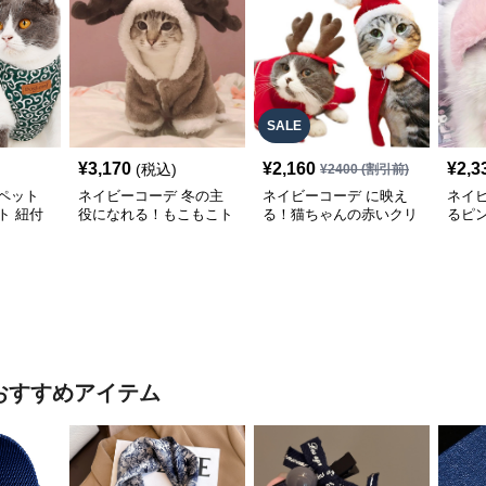
SALE
¥
3,170
¥
2,160
¥
2,3
(税込)
¥
2400
(割引前)
ペット
ネイビーコーデ 冬の主
ネイビーコーデ に映え
ネイ
ト 紐付
役になれる！もこもこト
る！猫ちゃんの赤いクリ
るピ
ス
ナカイ風ペット服
スマスコスプレ服で華や
プレ♪
かペットコーデ
ット
おすすめアイテム