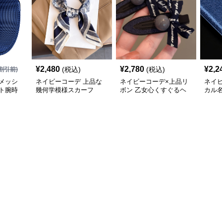
¥
2,480
¥
2,780
¥
2,2
(税込)
(税込)
割引前)
メッシ
ネイビーコーデ 上品な
ネイビーコーデ×上品リ
ネイ
ト腕時
幾何学模様スカーフ
ボン 乙女心くすぐるヘ
カル
アクリップ