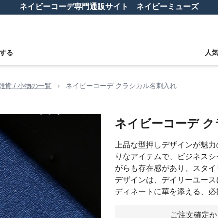
ネイビーコーデ専門通販サイト ネイビーミューズ
する
人
雑貨 / 小物の一覧
›
ネイビーコーデ クラシカル名刺入れ
ネイビーコーデ 
上品な型押しデザインが魅力
りなアイテムで、ビジネスシ
がらも存在感があり、スタイ
デザインは、デイリーユース
ディネートに華を添える、必
ご注文確定か