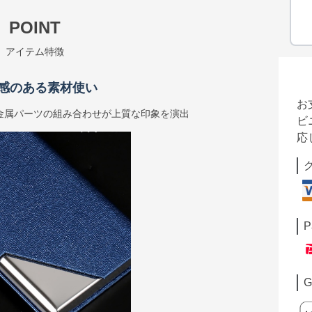
POINT
アイテム特徴
感のある素材使い
お
金属パーツの組み合わせが上質な印象を演出
ビ
応
P
G