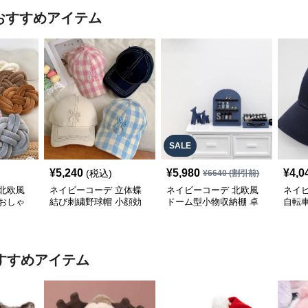
おすすめアイテム
SALE
¥
5,240
¥
5,980
¥
4,0
(税込)
¥
6640
(割引前)
北欧風
ネイビーコーデ 立体蝶
ネイビーコーデ 北欧風
ネイ
おしゃ
結び刺繍野球帽 小顔効
ドーム型小物収納棚 卓
自転
果雑貨小物
上雑貨ラック
量通気
すすめアイテム