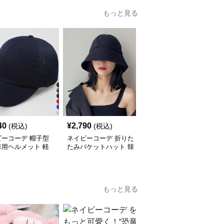
もっと見る
SALE
40
¥
2,790
¥
2,390
(税込)
(税込)
¥
2660
(割引前)
ビーコーデ 帽子型
ネイビーコーデ 折りた
ネイビーコーデ 韓国風
車用ヘルメット 軽
たみバケットハット 韓
無地編み首巻き 雑貨小
性 雑貨小物
国風 雑貨小物 無地帽子
物マフラー
もっと見る