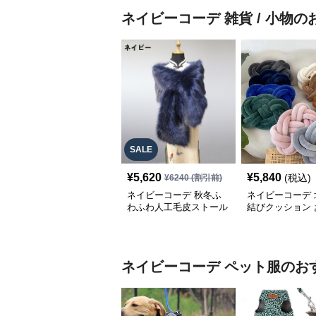
ネイビーコーデ
雑貨 / 小物
の
SALE
¥
5,620
¥
5,840
(税込)
¥
6240
(割引前)
ネイビーコーデ 秋冬ふ
ネイビーコーデ 
わふわ人工毛皮ストール
結びクッション 
ポンチョ風小物
れな雑貨小物
ネイビーコーデ
ペット服
のお