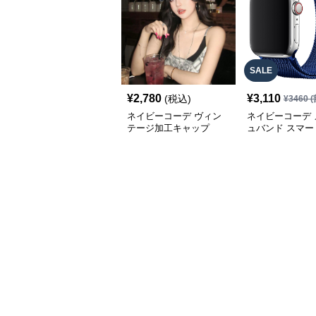
SALE
¥
2,780
¥
3,110
(税込)
¥
3460
(
ネイビーコーデ ヴィン
ネイビーコーデ 
テージ加工キャップ
ュバンド スマー
計