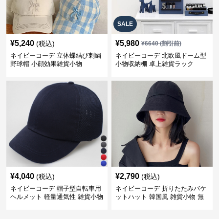
SALE
¥
5,240
¥
5,980
(税込)
¥
6640
(割引前)
ネイビーコーデ 立体蝶結び刺繍
ネイビーコーデ 北欧風ドーム型
野球帽 小顔効果雑貨小物
小物収納棚 卓上雑貨ラック
¥
4,040
¥
2,790
(税込)
(税込)
ネイビーコーデ 帽子型自転車用
ネイビーコーデ 折りたたみバケ
ヘルメット 軽量通気性 雑貨小物
ットハット 韓国風 雑貨小物 無
地帽子