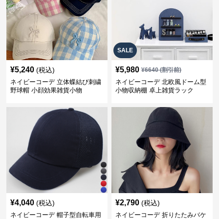
SALE
¥
5,240
¥
5,980
(税込)
¥
6640
(割引前)
ネイビーコーデ 立体蝶結び刺繍
ネイビーコーデ 北欧風ドーム型
野球帽 小顔効果雑貨小物
小物収納棚 卓上雑貨ラック
¥
4,040
¥
2,790
(税込)
(税込)
ネイビーコーデ 帽子型自転車用
ネイビーコーデ 折りたたみバケ