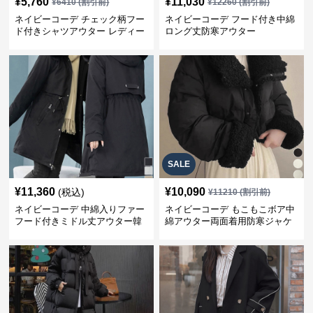
¥
5,760
¥
11,030
¥
6410
(割引前)
¥
12260
(割引前)
ネイビーコーデ チェック柄フー
ネイビーコーデ フード付き中綿
ド付きシャツアウター レディー
ロング丈防寒アウター
ス秋冬
SALE
¥
11,360
¥
10,090
(税込)
¥
11210
(割引前)
ネイビーコーデ 中綿入りファー
ネイビーコーデ もこもこボア中
フード付きミドル丈アウター韓
綿アウター両面着用防寒ジャケ
国風
ット