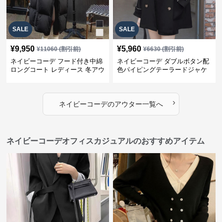
SALE
SALE
¥
9,950
¥
5,960
¥
11060
(割引前)
¥
6630
(割引前)
ネイビーコーデ フード付き中綿
ネイビーコーデ ダブルボタン配
ロングコート レディース 冬アウ
色パイピングテーラードジャケ
ター
ット レディースアウター
›
ネイビーコーデ
の
アウター
一覧へ
ネイビーコーデオフィスカジュアルのおすすめアイテム