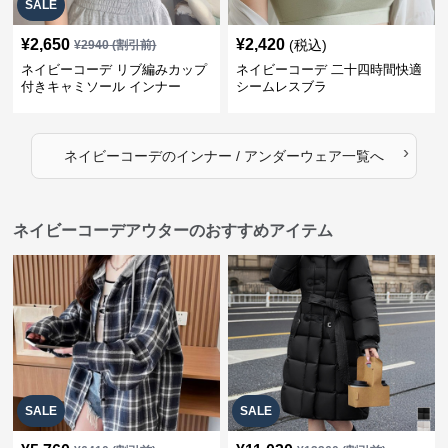
SALE
¥
2,650
¥
2,420
(税込)
¥
2940
(割引前)
ネイビーコーデ リブ編みカップ
ネイビーコーデ 二十四時間快適
付きキャミソール インナー
シームレスブラ
›
ネイビーコーデ
の
インナー / アンダーウェア
一覧へ
ネイビーコーデアウターのおすすめアイテム
SALE
SALE