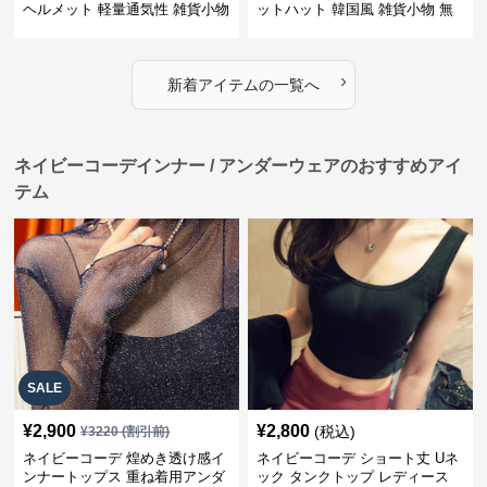
ヘルメット 軽量通気性 雑貨小物
ットハット 韓国風 雑貨小物 無
地帽子
›
新着アイテムの一覧へ
ネイビーコーデインナー / アンダーウェアのおすすめアイ
テム
SALE
¥
2,900
¥
2,800
(税込)
¥
3220
(割引前)
ネイビーコーデ 煌めき透け感イ
ネイビーコーデ ショート丈 Uネ
ンナートップス 重ね着用アンダ
ック タンクトップ レディース