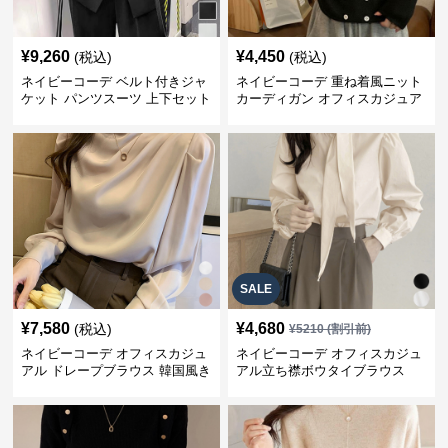
¥
9,260
¥
4,450
(税込)
(税込)
ネイビーコーデ ベルト付きジャ
ネイビーコーデ 重ね着風ニット
ケット パンツスーツ 上下セット
カーディガン オフィスカジュア
オフィスカジュアル
ル 配色
SALE
¥
7,580
¥
4,680
(税込)
¥
5210
(割引前)
ネイビーコーデ オフィスカジュ
ネイビーコーデ オフィスカジュ
アル ドレープブラウス 韓国風き
アル立ち襟ボウタイブラウス
れいめトップス