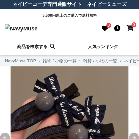
ネイビーコーデ専門通販サイト ネイビーミューズ
5,500円以上のご購入で送料無料
0
0
商品を検索する
人気ランキング
NavyMuse TOP
›
雑貨 / 小物の一覧
›
雑貨 / 小物の一覧
›
ネイビ