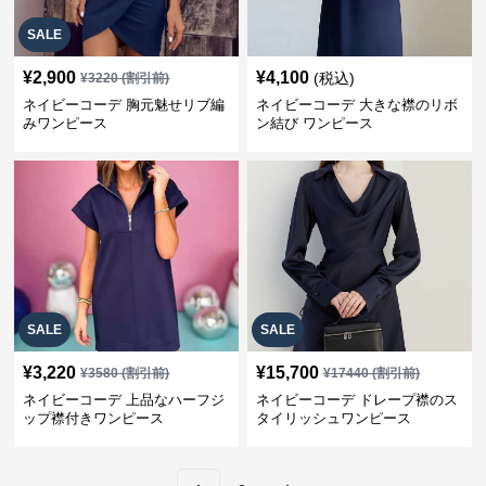
SALE
¥
2,900
¥
4,100
(税込)
¥
3220
(割引前)
ネイビーコーデ 胸元魅せリブ編
ネイビーコーデ 大きな襟のリボ
みワンピース
ン結び ワンピース
SALE
SALE
¥
3,220
¥
15,700
¥
3580
(割引前)
¥
17440
(割引前)
ネイビーコーデ 上品なハーフジ
ネイビーコーデ ドレープ襟のス
ップ襟付きワンピース
タイリッシュワンピース