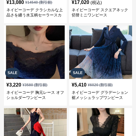
¥
13,080
¥
17,020
(税込)
¥
14540
(割引前)
ネイビーコーデ クラシカルな上
ネイビーコーデ スクエアネック
品さを纏う水玉柄セーラースカ
切替ミニワンピース
ーフワンピース
SALE
SALE
¥
3,220
¥
5,410
¥
3580
(割引前)
¥
6020
(割引前)
ネイビーコーデ 胸元レース オフ
ネイビーコーデ グラデーション
ショルダーワンピース
裾メッシュラップワンピース