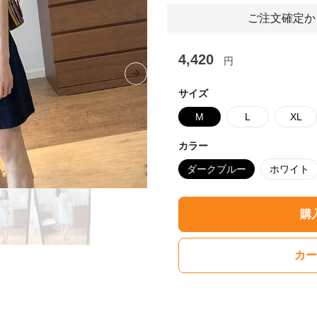
ご注文確定か
4,420
円
Next slide
サイズ
M
L
XL
カラー
ダークブルー
ホワイト
購
カー