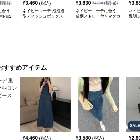
¥
3,460
¥
3,830
¥
3,8
(税込)
割引前)
¥
4260
(割引前)
に合う
ネイビーコーデ 泡泡造
ネイビーコーデに合う
ネイ
車内ぬ
型ティッシュボックス
猫柄ストロー付きマグカ
透明
ップ
ルホ
おすすめアイテム
SALE
¥
4,460
¥
3,580
¥
2,8
(税込)
(税込)