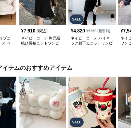
SALE
¥
7,610
¥
4,820
¥
7,5
(税込)
¥
5360
(割引前)
リブニ
ネイビーコーデ 胸元紐
ネイビーコーデ ハイネ
ネイ
ス ベ
結び長袖ニットワンピー
ック膝下丈ニットワンピ
ワン
秋冬
ス裾プリーツ上品
ース長袖ドレス
ゆっ
秋用
気アイテム
のおすすめアイテム
SALE