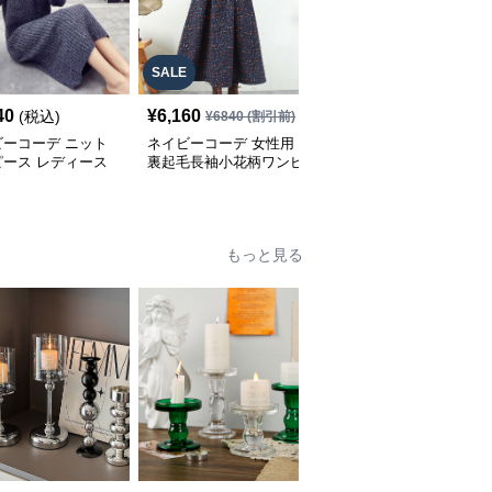
SALE
40
¥
6,160
¥
6,640
(税込)
(税込)
¥
6840
(割引前)
ビーコーデ ニット
ネイビーコーデ 女性用
ネイビーコーデ 大人上
ピース レディース
裏起毛長袖小花柄ワンピ
品シャツワンピース ウ
たり長袖ドレス 春
ース 復古調ドレス
エストマーク プリーツ
ドレス
もっと見る