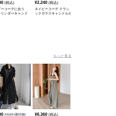
80
¥
2,240
¥
9,460
(税込)
(税込)
(税込)
ビーコーデに合う
ネイビーコーデ クラシ
ネイビーコーデ 優雅な
シリンダーキャンド
ックガラスキャンドルホ
花柄カシュクールワンピ
ルダー
ルダー
ース
もっと見る
90
¥
6,360
¥
9,720
(税込)
(税込)
¥
3220
(割引前)