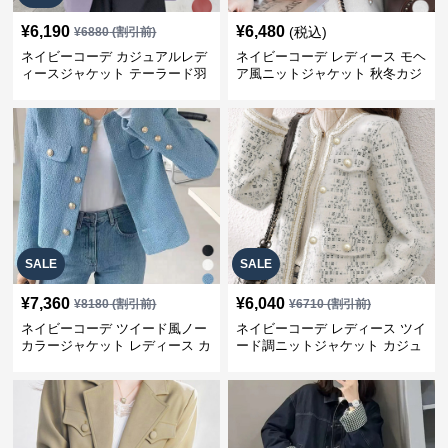
¥
6,190
¥
6,480
(税込)
¥
6880
(割引前)
ネイビーコーデ カジュアルレデ
ネイビーコーデ レディース モヘ
ィースジャケット テーラード羽
ア風ニットジャケット 秋冬カジ
織り体型カバー
ュアル
SALE
SALE
¥
7,360
¥
6,040
¥
8180
(割引前)
¥
6710
(割引前)
ネイビーコーデ ツイード風ノー
ネイビーコーデ レディース ツイ
カラージャケット レディース カ
ード調ニットジャケット カジュ
ジュアル韓国風
アル