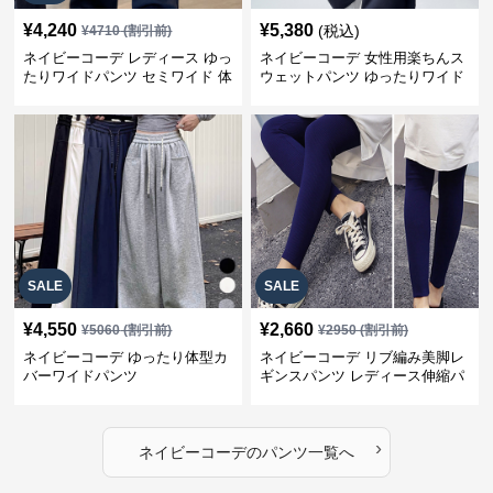
¥
4,240
¥
5,380
(税込)
¥
4710
(割引前)
ネイビーコーデ レディース ゆっ
ネイビーコーデ 女性用楽ちんス
たりワイドパンツ セミワイド 体
ウェットパンツ ゆったりワイド
型カバー
SALE
SALE
¥
4,550
¥
2,660
¥
5060
(割引前)
¥
2950
(割引前)
ネイビーコーデ ゆったり体型カ
ネイビーコーデ リブ編み美脚レ
バーワイドパンツ
ギンスパンツ レディース伸縮パ
ンツ
›
ネイビーコーデ
の
パンツ
一覧へ