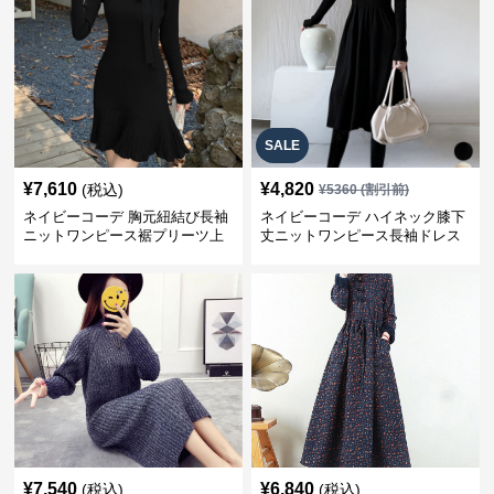
SALE
¥
7,610
¥
4,820
(税込)
¥
5360
(割引前)
ネイビーコーデ 胸元紐結び長袖
ネイビーコーデ ハイネック膝下
ニットワンピース裾プリーツ上
丈ニットワンピース長袖ドレス
品
¥
7,540
¥
6,840
(税込)
(税込)