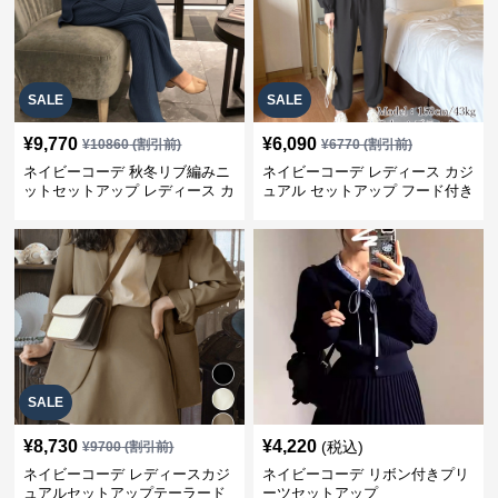
SALE
SALE
¥
9,770
¥
6,090
¥
10860
(割引前)
¥
6770
(割引前)
ネイビーコーデ 秋冬リブ編みニ
ネイビーコーデ レディース カジ
ットセットアップ レディース カ
ュアル セットアップ フード付き
ジュアル
スウェット3点セット
SALE
¥
8,730
¥
4,220
(税込)
¥
9700
(割引前)
ネイビーコーデ レディースカジ
ネイビーコーデ リボン付きプリ
ュアルセットアップテーラード
ーツセットアップ