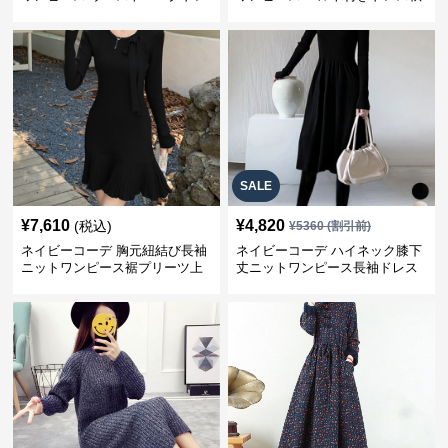
ス
冬
SALE
¥
7,610
¥
4,820
(税込)
¥
5360
(割引前)
ネイビーコーデ 胸元紐結び長袖
ネイビーコーデ ハイネック膝下
ニットワンピース裾プリーツ上
丈ニットワンピース長袖ドレス
品