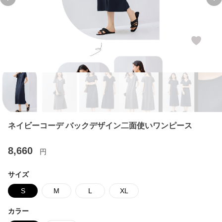
Previous slide
Ne
ネイビーコーデ バックデザイン二面使いワンピース
8,660
円
サイズ
S
M
L
XL
カラー