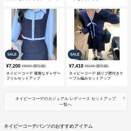
上下スーツ
SALE
SALE
¥
7,200
¥
7,410
¥
8000
(割引前)
¥
8240
(割引前)
ネイビーコーデ 優雅なギャザー
ネイビーコーデ 細リブ襟付きケ
フリルセットアップ
ーブル編みセットアップ
›
ネイビーコーデ
の
カジュアル レディース セットアップ
一覧へ
ネイビーコーデパンツのおすすめアイテム