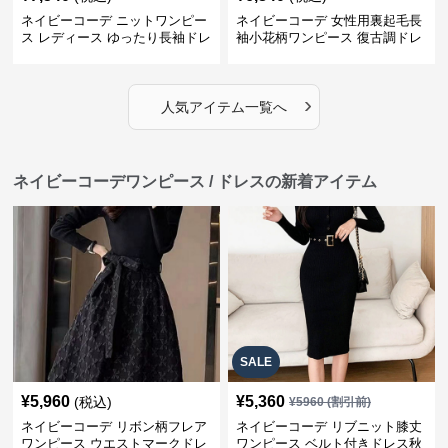
ネイビーコーデ ニットワンピー
ネイビーコーデ 女性用裏起毛長
ス レディース ゆったり長袖ドレ
袖小花柄ワンピース 復古調ドレ
ス 春秋用
ス
›
人気アイテム一覧へ
ネイビーコーデワンピース / ドレスの新着アイテム
SALE
¥
5,960
¥
5,360
(税込)
¥
5960
(割引前)
ネイビーコーデ リボン柄フレア
ネイビーコーデ リブニット膝丈
ワンピース ウエストマークドレ
ワンピース ベルト付きドレス秋