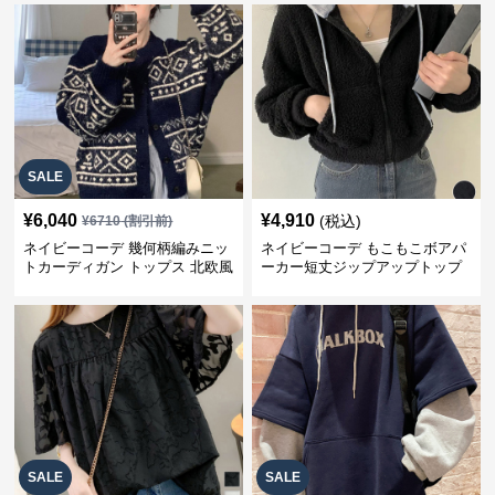
SALE
¥
6,040
¥
4,910
(税込)
¥
6710
(割引前)
ネイビーコーデ 幾何柄編みニッ
ネイビーコーデ もこもこボアパ
トカーディガン トップス 北欧風
ーカー短丈ジップアップトップ
ス
SALE
SALE