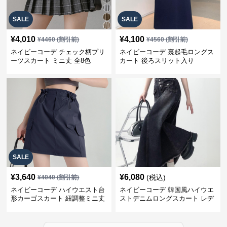
SALE
SALE
¥
4,010
¥
4,100
¥
4460
(割引前)
¥
4560
(割引前)
ネイビーコーデ チェック柄プリ
ネイビーコーデ 裏起毛ロングス
ーツスカート ミニ丈 全8色
カート 後ろスリット入り
SALE
¥
3,640
¥
6,080
(税込)
¥
4040
(割引前)
ネイビーコーデ ハイウエスト台
ネイビーコーデ 韓国風ハイウエ
形カーゴスカート 紐調整ミニ丈
ストデニムロングスカート レデ
ィース