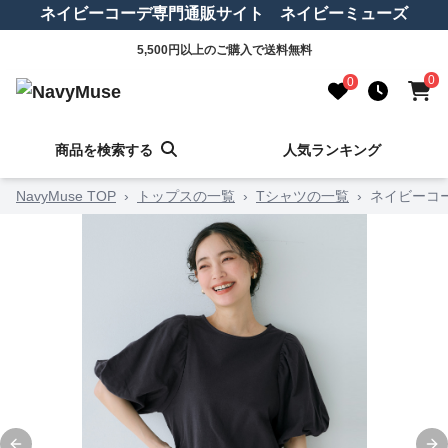
ネイビーコーデ専門通販サイト ネイビーミューズ
5,500円以上のご購入で送料無料
0
0
商品を検索する
人気ランキング
NavyMuse TOP
›
トップスの一覧
›
Tシャツの一覧
›
ネイビーコ