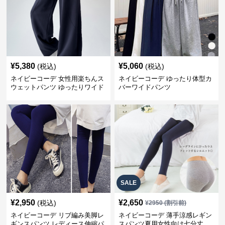
¥
5,380
¥
5,060
(税込)
(税込)
ネイビーコーデ 女性用楽ちんス
ネイビーコーデ ゆったり体型カ
ウェットパンツ ゆったりワイド
バーワイドパンツ
SALE
¥
2,950
¥
2,650
(税込)
¥
2950
(割引前)
ネイビーコーデ リブ編み美脚レ
ネイビーコーデ 薄手涼感レギン
ギンスパンツ レディース伸縮パ
スパンツ夏用女性向け七分丈