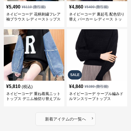
¥
5,490
¥
4,860
¥
6110
(割引前)
¥
5400
(割引前)
ネイビーコーデ 花柄刺繍フレア
ネイビーコーデ 裏起毛 配色切り
袖ブラウス レディーストップス
替え パーカー レディース トッ
プス
SALE
¥
5,810
¥
4,840
(税込)
¥
5380
(割引前)
ネイビーコーデ 重ね着風ニット
ネイビーコーデ ケーブル編みド
トップス デニム袖切り替えプル
ルマンスリーブトップス
オーバー
›
新着アイテムの一覧へ