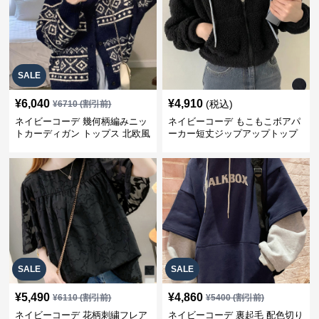
SALE
¥
6,040
¥
4,910
(税込)
¥
6710
(割引前)
ネイビーコーデ 幾何柄編みニッ
ネイビーコーデ もこもこボアパ
トカーディガン トップス 北欧風
ーカー短丈ジップアップトップ
ス
SALE
SALE
¥
5,490
¥
4,860
¥
6110
(割引前)
¥
5400
(割引前)
ネイビーコーデ 花柄刺繍フレア
ネイビーコーデ 裏起毛 配色切り