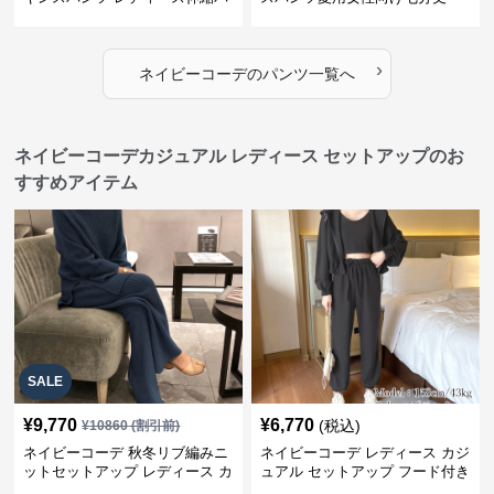
ンツ
›
ネイビーコーデ
の
パンツ
一覧へ
ネイビーコーデカジュアル レディース セットアップのお
すすめアイテム
SALE
¥
9,770
¥
6,770
(税込)
¥
10860
(割引前)
ネイビーコーデ 秋冬リブ編みニ
ネイビーコーデ レディース カジ
ットセットアップ レディース カ
ュアル セットアップ フード付き
ジュアル
スウェット3点セット