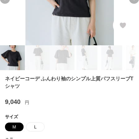
Previous slide
Ne
ネイビーコーデ ふんわり袖のシンプル上質パフスリーブT
シャツ
9,040
円
サイズ
M
L