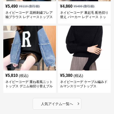
¥
5,490
¥
4,860
¥
6110
(割引前)
¥
5400
(割引前)
ネイビーコーデ 花柄刺繍フレア
ネイビーコーデ 裏起毛 配色切り
袖ブラウス レディーストップス
替え パーカー レディース トッ
プス
¥
5,810
¥
5,380
(税込)
(税込)
ネイビーコーデ 重ね着風ニット
ネイビーコーデ ケーブル編みド
トップス デニム袖切り替えプル
ルマンスリーブトップス
オーバー
›
人気アイテム一覧へ