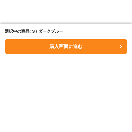
選択中の商品: S / ダークブルー
選択中の商品: S / ダークブルー
購入画面に進む
購入画面に進む
NavyMuse
について