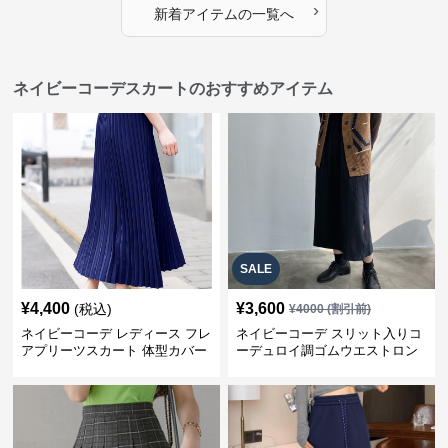
›
新着アイテムの一覧へ
ネイビーコーデスカートのおすすめアイテム
SALE
¥
4,400
¥
3,600
(税込)
¥
4000
(割引前)
ネイビーコーデ レディース フレ
ネイビーコーデ スリット入りコ
アプリーツスカート 体型カバー
ーデュロイ調ゴムウエストロン
ゴムウエスト 紺色 ロングスカー
グ丈スカート
ト