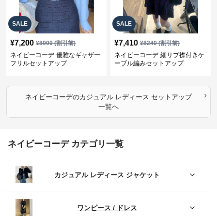
SALE
SALE
¥
7,200
¥
7,410
¥
8000
(割引前)
¥
8240
(割引前)
ネイビーコーデ 優雅なギャザー
ネイビーコーデ 細リブ襟付きケ
フリルセットアップ
ーブル編みセットアップ
›
ネイビーコーデ
の
カジュアル レディース セットアップ
一覧へ
ネイビーコーデ カテゴリ一覧
カジュアル レディース ジャケット
ワンピース / ドレス