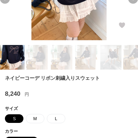
Previous slide
Ne
ネイビーコーデ リボン刺繍入りスウェット
8,240
円
サイズ
S
M
L
カラー