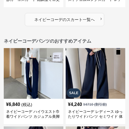
ィース
›
ネイビーコーデ
の
スカート
一覧へ
ネイビーコーデパンツのおすすめアイテム
SALE
¥
6,840
¥
4,240
(税込)
¥
4710
(割引前)
ネイビーコーデ ハイウエスト巾
ネイビーコーデ レディース ゆっ
着ワイドパンツ カジュアル美脚
たりワイドパンツ セミワイド 体
パンツ
型カバー