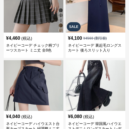
SALE
¥
4,460
¥
4,100
(税込)
¥
4560
(割引前)
ネイビーコーデ チェック柄プリ
ネイビーコーデ 裏起毛ロングス
ーツスカート ミニ丈 全8色
カート 後ろスリット入り
¥
4,040
¥
6,080
(税込)
(税込)
ネイビーコーデ ハイウエスト台
ネイビーコーデ 韓国風ハイウエ
形カーゴスカート 紐調整ミニ丈
ストデニムロングスカート レデ