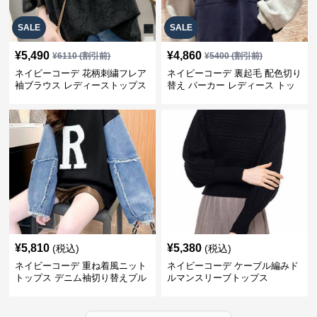
SALE
SALE
¥
5,490
¥
4,860
¥
6110
(割引前)
¥
5400
(割引前)
ネイビーコーデ 花柄刺繍フレア
ネイビーコーデ 裏起毛 配色切り
袖ブラウス レディーストップス
替え パーカー レディース トッ
プス
¥
5,810
¥
5,380
(税込)
(税込)
ネイビーコーデ 重ね着風ニット
ネイビーコーデ ケーブル編みド
トップス デニム袖切り替えプル
ルマンスリーブトップス
オーバー