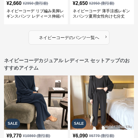
¥
2,660
¥
2,650
¥
2950
(割引前)
¥
2950
(割引前)
ネイビーコーデ リブ編み美脚レ
ネイビーコーデ 薄手涼感レギン
ギンスパンツ レディース伸縮パ
スパンツ夏用女性向け七分丈
ンツ
›
ネイビーコーデ
の
パンツ
一覧へ
ネイビーコーデカジュアル レディース セットアップのお
すすめアイテム
SALE
SALE
¥
9,770
¥
6,090
¥
10860
(割引前)
¥
6770
(割引前)