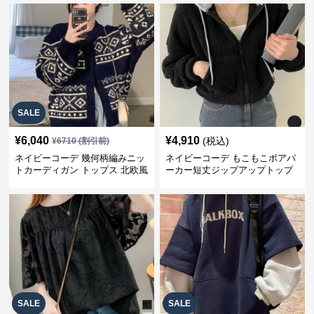
SALE
¥
6,040
¥
4,910
(税込)
¥
6710
(割引前)
ネイビーコーデ 幾何柄編みニッ
ネイビーコーデ もこもこボアパ
トカーディガン トップス 北欧風
ーカー短丈ジップアップトップ
ス
SALE
SALE