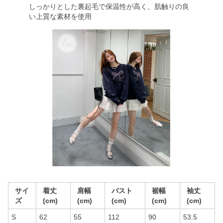
しっかりとした裏起毛で保温性が高く、肌触りの良
い上質な素材を使用
サイ
着丈
肩幅
バスト
裾幅
袖丈
ズ
(cm)
(cm)
(cm)
(cm)
(cm)
S
62
55
112
90
53.5