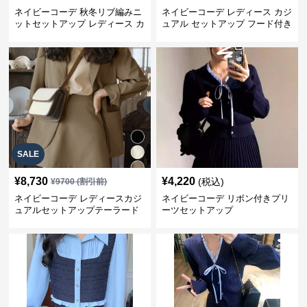
ネイビーコーデ 秋冬リブ編みニ
ネイビーコーデ レディース カジ
ットセットアップ レディース カ
ュアル セットアップ フード付き
ジュアル
スウェット3点セット
SALE
¥
8,730
¥
4,220
(税込)
¥
9700
(割引前)
ネイビーコーデ レディースカジ
ネイビーコーデ リボン付きプリ
ュアルセットアップテーラード
ーツセットアップ
上下スーツ