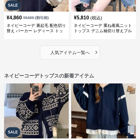
SALE
¥
4,860
¥
5,810
(税込)
¥
5400
(割引前)
ネイビーコーデ 裏起毛 配色切り
ネイビーコーデ 重ね着風ニット
替え パーカー レディース トッ
トップス デニム袖切り替えプル
プス
オーバー
›
人気アイテム一覧へ
ネイビーコーデトップスの新着アイテム
SALE