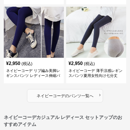
¥
2,950
¥
2,950
(税込)
(税込)
ネイビーコーデ リブ編み美脚レ
ネイビーコーデ 薄手涼感レギン
ギンスパンツ レディース伸縮パ
スパンツ夏用女性向け七分丈
ンツ
›
ネイビーコーデ
の
パンツ
一覧へ
ネイビーコーデカジュアル レディース セットアップのお
すすめアイテム