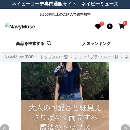
ネイビーコーデ専門通販サイト ネイビーミューズ
5,500円以上のご購入で送料無料
0
0
商品を検索する
人気ランキング
NavyMuse TOP
›
トップスの一覧
›
シャツ / ブラウスの一覧
›
ネ