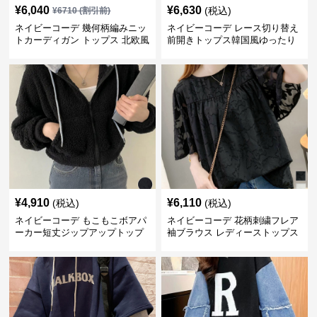
¥
6,040
¥
6,630
(税込)
¥
6710
(割引前)
ネイビーコーデ 幾何柄編みニッ
ネイビーコーデ レース切り替え
トカーディガン トップス 北欧風
前開きトップス韓国風ゆったり
パーカー
¥
4,910
¥
6,110
(税込)
(税込)
ネイビーコーデ もこもこボアパ
ネイビーコーデ 花柄刺繍フレア
ーカー短丈ジップアップトップ
袖ブラウス レディーストップス
ス