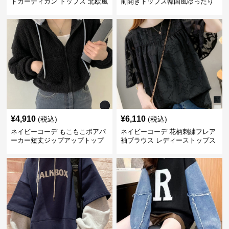
トカーディガン トップス 北欧風
前開きトップス韓国風ゆったり
パーカー
¥
4,910
¥
6,110
(税込)
(税込)
ネイビーコーデ もこもこボアパ
ネイビーコーデ 花柄刺繍フレア
ーカー短丈ジップアップトップ
袖ブラウス レディーストップス
ス