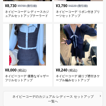
¥
8,730
¥
3,790
¥
9700
(割引前)
¥
4220
(割引前)
ネイビーコーデ レディースカジ
ネイビーコーデ リボン付きプリ
ュアルセットアップテーラード
ーツセットアップ
上下スーツ
¥
8,000
¥
8,240
(税込)
(税込)
ネイビーコーデ 優雅なギャザー
ネイビーコーデ 細リブ襟付きケ
フリルセットアップ
ーブル編みセットアップ
›
ネイビーコーデ
の
カジュアル レディース セットアップ
一覧へ