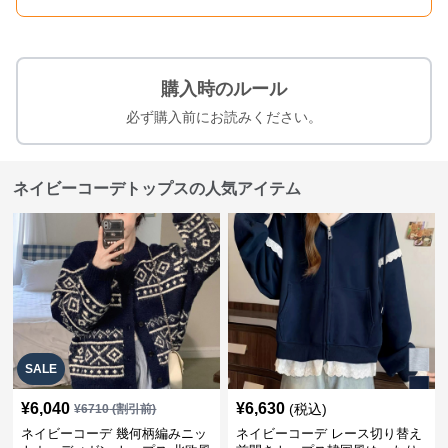
購入時のルール
必ず購入前にお読みください。
ネイビーコーデトップスの人気アイテム
SALE
¥
6,040
¥
6,630
(税込)
¥
6710
(割引前)
ネイビーコーデ 幾何柄編みニッ
ネイビーコーデ レース切り替え