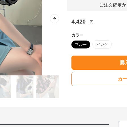
ご注文確定か
4,420
Next slide
円
カラー
ブルー
ピンク
購
カー