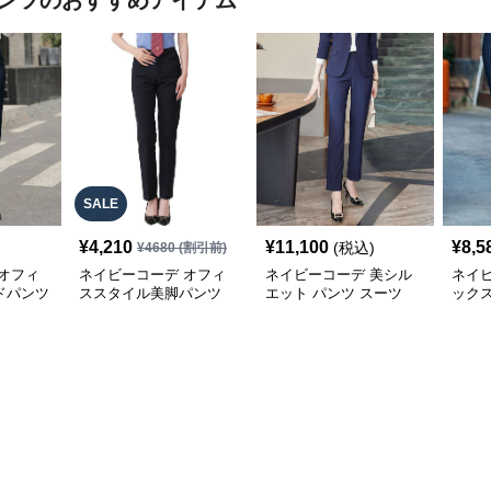
ンツ
のおすすめアイテム
SALE
¥
4,210
¥
11,100
¥
8,5
(税込)
¥
4680
(割引前)
オフィ
ネイビーコーデ オフィ
ネイビーコーデ 美シル
ネイ
ドパンツ
ススタイル美脚パンツ
エット パンツ スーツ
ック
ツ