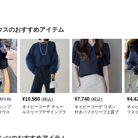
ウス
のおすすめアイテム
¥
10,560
¥
7,740
¥
4,4
(税込)
(税込)
割引前)
シンプ
ネイビーコーデ チュー
ネイビーコーデ リボン
ネイ
ラウス
ルスリーブデザインブラ
付きパフスリーブ上質ブ
フス
ウス
ラウス