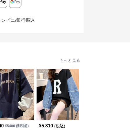
コンビニ/銀行振込
もっと見る
SALE
60
¥
5,810
¥
4,840
(税込)
¥
5400
(割引前)
¥
5380
(割引前)