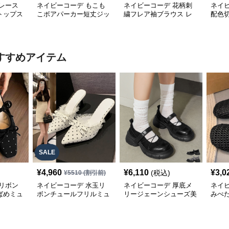
レース
ネイビーコーデ もこも
ネイビーコーデ 花柄刺
ネイ
トップス
こボアパーカー短丈ジッ
繍フレア袖ブラウス レ
配色
パーカー
プアップトップス
ディーストップス
レデ
すすめアイテム
SALE
¥
4,960
¥
6,110
¥
3,0
(税込)
¥
5510
(割引前)
リボン
ネイビーコーデ 水玉リ
ネイビーコーデ 厚底メ
ネイ
ばめミュ
ボンチュールフリルミュ
リージェーンシューズ美
みぺ
ールシューズ
脚ストラップローファー
ーズ