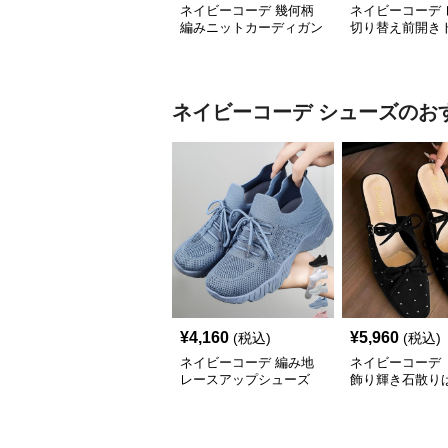
ネイビーコーデ 幾何柄
ネイビーコーデ 
編みニットカーディガン
切り替え前開き
トップス 北欧風
韓国風ゆったり
ネイビーコーデ
シューズ
のお
¥
4,160
¥
5,960
(税込)
(税込)
ネイビーコーデ 編み地
ネイビーコーデ 
レースアップシューズ
飾り輝き石散り
厚底 軽量 疲れにくい運
ールシューズ
動靴