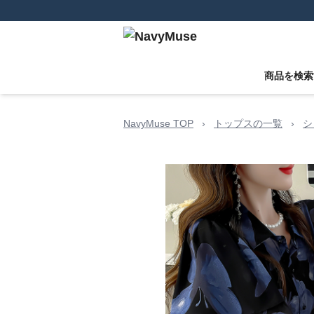
商品を検索
NavyMuse TOP
›
トップスの一覧
›
シ