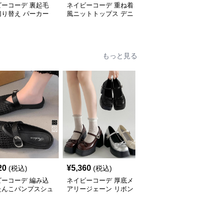
ビーコーデ 裏起毛
ネイビーコーデ 重ね着
ネイビーコーデ ケーブ
切り替え パーカー
風ニットトップス デニ
ル編みドルマンスリーブ
ィース トップス
ム袖切り替えプルオーバ
トップス
ー
もっと見る
SALE
20
¥
5,360
¥
4,850
(税込)
(税込)
¥
5390
(割引前)
ビーコーデ 編み込
ネイビーコーデ 厚底メ
ネイビーコーデ 厚底ロ
たんこパンプスシュ
アリージェーン リボン
ーファー レディース バ
春夏レディース
付きシューズ
ックル付きシューズ