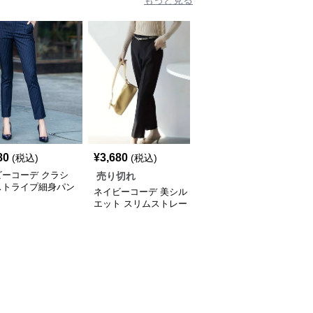
もっと見る
80
¥
3,680
¥
4,900
(税込)
(税込)
(税込)
ビーコーデ クラシ
売り切れ
売り切れ
ストライプ細身パン
ネイビーコーデ 美シル
ネイビーコーデ ゆった
エット スリムストレー
りウエストタック パン
トパンツ
ツ