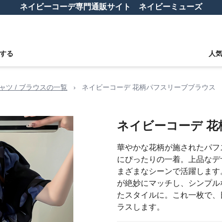
ネイビーコーデ専門通販サイト ネイビーミューズ
する
人
ャツ / ブラウスの一覧
›
ネイビーコーデ 花柄パフスリーブブラウス
ネイビーコーデ 
華やかな花柄が施されたパフ
にぴったりの一着。上品なデ
まざまなシーンで活躍します
が絶妙にマッチし、シンプル
たスタイルに。これ一枚で、
ラスします。