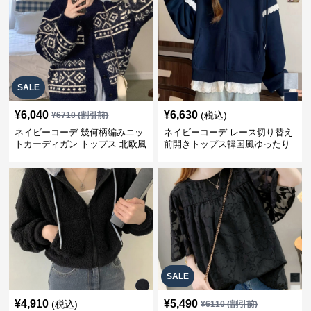
SALE
¥
6,040
¥
6,630
(税込)
¥
6710
(割引前)
ネイビーコーデ 幾何柄編みニッ
ネイビーコーデ レース切り替え
トカーディガン トップス 北欧風
前開きトップス韓国風ゆったり
パーカー
SALE
¥
4,910
¥
5,490
(税込)
¥
6110
(割引前)