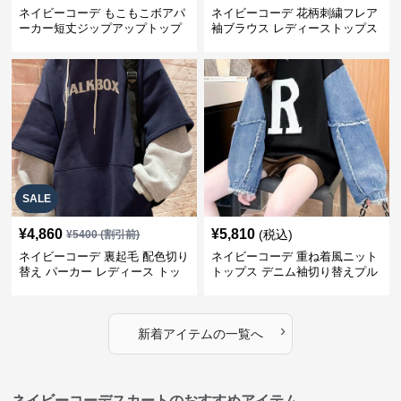
ネイビーコーデ もこもこボアパ
ネイビーコーデ 花柄刺繍フレア
ーカー短丈ジップアップトップ
袖ブラウス レディーストップス
ス
SALE
¥
4,860
¥
5,810
(税込)
¥
5400
(割引前)
ネイビーコーデ 裏起毛 配色切り
ネイビーコーデ 重ね着風ニット
替え パーカー レディース トッ
トップス デニム袖切り替えプル
プス
オーバー
›
新着アイテムの一覧へ
ネイビーコーデスカートのおすすめアイテム