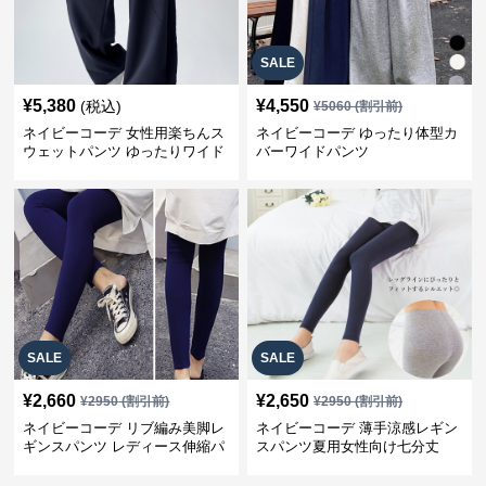
SALE
¥
5,380
¥
4,550
(税込)
¥
5060
(割引前)
ネイビーコーデ 女性用楽ちんス
ネイビーコーデ ゆったり体型カ
ウェットパンツ ゆったりワイド
バーワイドパンツ
SALE
SALE
¥
2,660
¥
2,650
¥
2950
(割引前)
¥
2950
(割引前)
ネイビーコーデ リブ編み美脚レ
ネイビーコーデ 薄手涼感レギン
ギンスパンツ レディース伸縮パ
スパンツ夏用女性向け七分丈
ンツ