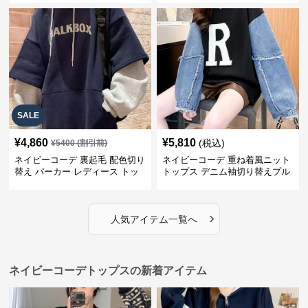
SALE
¥
4,860
¥
5,810
(税込)
¥
5400
(割引前)
ネイビーコーデ 裏起毛 配色切り
ネイビーコーデ 重ね着風ニット
替え パーカー レディース トッ
トップス デニム袖切り替えプル
プス
オーバー
›
人気アイテム一覧へ
ネイビーコーデトップスの新着アイテム