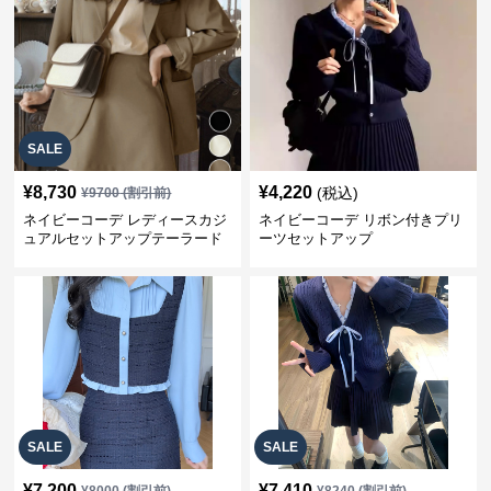
SALE
¥
8,730
¥
4,220
(税込)
¥
9700
(割引前)
ネイビーコーデ レディースカジ
ネイビーコーデ リボン付きプリ
ュアルセットアップテーラード
ーツセットアップ
上下スーツ
SALE
SALE
¥
7,200
¥
7,410