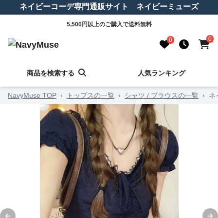
ネイビーコーデ専門通販サイト ネイビーミューズ
5,500円以上のご購入で送料無料
0
0
商品を検索する
人気ランキング
NavyMuse TOP
›
トップスの一覧
›
シャツ / ブラウスの一覧
›
ネ