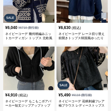
SALE
¥
6,040
¥
6,630
(税込)
¥
6710
(割引前)
ネイビーコーデ 幾何柄編みニッ
ネイビーコーデ レース切り替え
トカーディガン トップス 北欧風
前開きトップス韓国風ゆったり
パーカー
SALE
¥
4,910
¥
5,490
(税込)
¥
6110
(割引前)
ネイビーコーデ もこもこボアパ
ネイビーコーデ 花柄刺繍フレア
ーカー短丈ジップアップトップ
袖ブラウス レディーストップス
ス