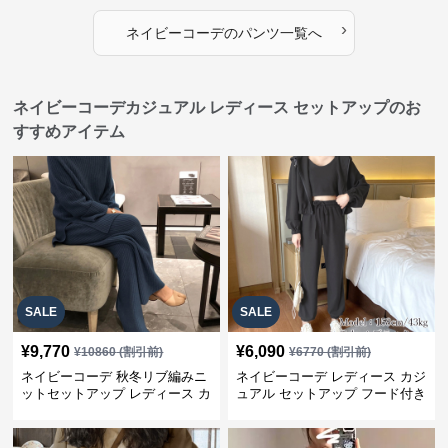
›
ネイビーコーデ
の
パンツ
一覧へ
ネイビーコーデカジュアル レディース セットアップのお
すすめアイテム
SALE
SALE
¥
9,770
¥
6,090
¥
10860
(割引前)
¥
6770
(割引前)
ネイビーコーデ 秋冬リブ編みニ
ネイビーコーデ レディース カジ
ットセットアップ レディース カ
ュアル セットアップ フード付き
ジュアル
スウェット3点セット