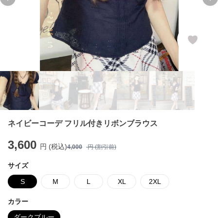
Previous slide
Ne
ネイビーコーデ フリル付きリボンブラウス
3,600
円 (税込)
4,000
円 (割引前)
サイズ
S
M
L
XL
2XL
カラー
ダークブルー