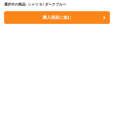
選択中の商品: シャツ S / ダークブルー
選択中の商品: シャツ S / ダークブルー
購入画面に進む
購入画面に進む
NavyMuse
について
会社概要
利用規約