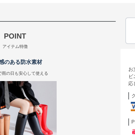
POINT
アイテム特徴
感のある防水素材
お
で雨の日も安心して使える
ビ
応
P