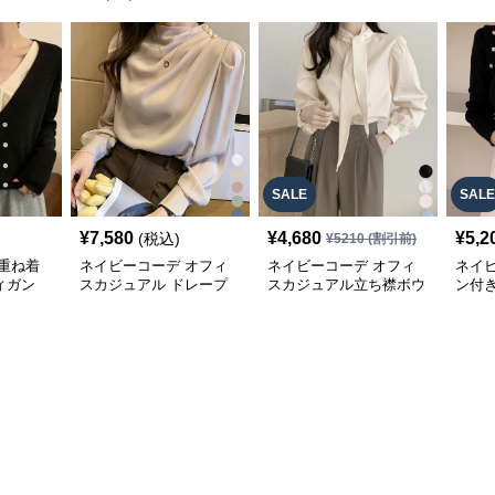
SALE
SALE
¥
7,580
¥
4,680
¥
5,2
(税込)
¥
5210
(割引前)
重ね着
ネイビーコーデ オフィ
ネイビーコーデ オフィ
ネイ
ィガン
スカジュアル ドレープ
スカジュアル立ち襟ボウ
ン付
ル 配
ブラウス 韓国風きれい
タイブラウス
オフ
めトップス