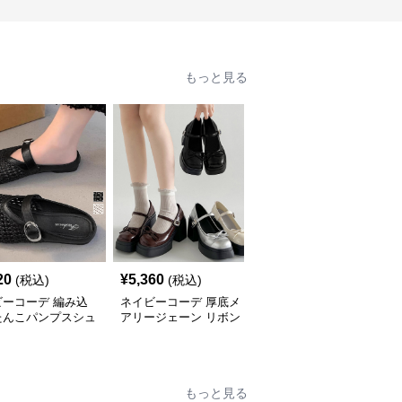
もっと見る
SALE
20
¥
5,360
¥
4,850
(税込)
(税込)
¥
5390
(割引前)
ビーコーデ 編み込
ネイビーコーデ 厚底メ
ネイビーコーデ 厚底ロ
たんこパンプスシュ
アリージェーン リボン
ーファー レディース バ
春夏レディース
付きシューズ
ックル付きシューズ
もっと見る