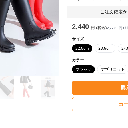
ご注文確定か
2,440
円 (税込)
2,720
円 (
Next slide
サイズ
22.5cm
23.5cm
24
カラー
ブラック
アプリコット
購
カー