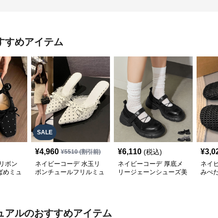
すすめアイテム
SALE
¥
4,960
¥
6,110
¥
3,0
(税込)
¥
5510
(割引前)
リボン
ネイビーコーデ 水玉リ
ネイビーコーデ 厚底メ
ネイ
ばめミュ
ボンチュールフリルミュ
リージェーンシューズ美
みぺ
ールシューズ
脚ストラップローファー
ーズ
ュアル
のおすすめアイテム