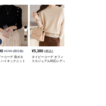
00
¥
5,380
¥
5,080
(税込)
(税込)
¥
5780
(割引前)
ビーコーデ 肩ボタ
ネイビーコーデ オフィ
ネイビーコーデ 夏用ニ
きハイネックニット
スカジュアル対応レディ
ット パフスリーブ オフ
ィスカジュアル
ースニットセーター
ィスカジュアル上着