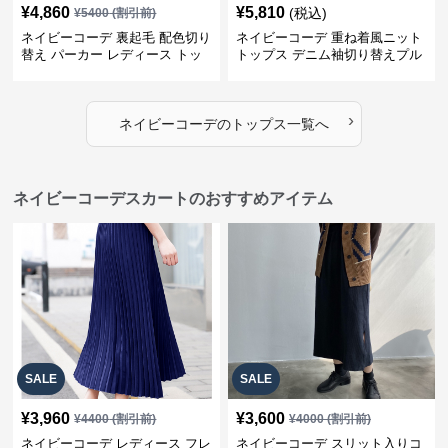
¥
4,860
¥
5,810
(税込)
¥
5400
(割引前)
ネイビーコーデ 裏起毛 配色切り
ネイビーコーデ 重ね着風ニット
替え パーカー レディース トッ
トップス デニム袖切り替えプル
プス
オーバー
›
ネイビーコーデ
の
トップス
一覧へ
ネイビーコーデスカートのおすすめアイテム
SALE
SALE
¥
3,960
¥
3,600
¥
4400
(割引前)
¥
4000
(割引前)
ネイビーコーデ レディース フレ
ネイビーコーデ スリット入りコ