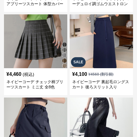
アプリーツスカート 体型カバー
ーデュロイ調ゴムウエストロン
ゴムウエスト 紺色 ロングスカー
グ丈スカート
ト
SALE
¥
4,460
¥
4,100
(税込)
¥
4560
(割引前)
ネイビーコーデ チェック柄プリ
ネイビーコーデ 裏起毛ロングス
ーツスカート ミニ丈 全8色
カート 後ろスリット入り