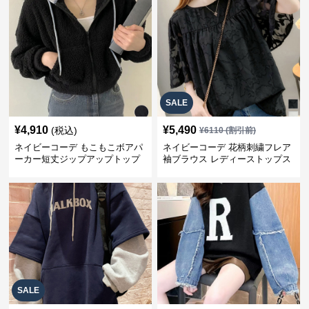
SALE
¥
4,910
¥
5,490
(税込)
¥
6110
(割引前)
ネイビーコーデ もこもこボアパ
ネイビーコーデ 花柄刺繍フレア
ーカー短丈ジップアップトップ
袖ブラウス レディーストップス
ス
SALE