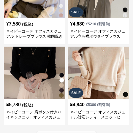
SALE
¥
7,580
¥
4,680
(税込)
¥
5210
(割引前)
ネイビーコーデ オフィスカジュ
ネイビーコーデ オフィスカジュ
アル ドレープブラウス 韓国風き
アル立ち襟ボウタイブラウス
れいめトップス
SALE
¥
5,780
¥
4,840
(税込)
¥
5380
(割引前)
ネイビーコーデ 肩ボタン付きハ
ネイビーコーデ オフィスカジュ
イネックニットオフィスカジュ
アル対応レディースニットセー
アル
ター