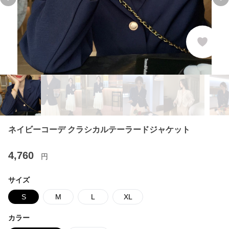
Previous slide
Ne
ネイビーコーデ クラシカルテーラードジャケット
4,760
円
サイズ
S
M
L
XL
カラー