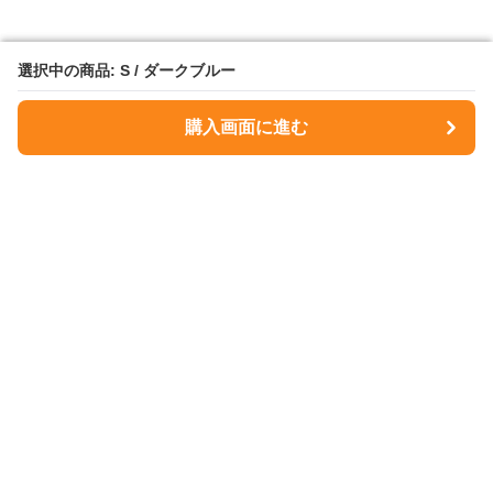
選択中の商品: S / ダークブルー
選択中の商品: S / ダークブルー
購入画面に進む
購入画面に進む
NavyMuse
について
会社概要