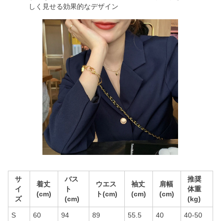
しく見せる効果的なデザイン
サ
バス
推奨
着丈
ウエス
袖丈
肩幅
イ
ト
体重
(cm)
ト(cm)
(cm)
(cm)
ズ
(cm)
(kg)
S
60
94
89
55.5
40
40-50