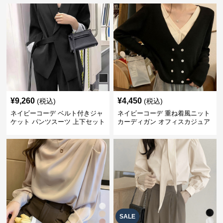
¥
9,260
¥
4,450
(税込)
(税込)
ネイビーコーデ ベルト付きジャ
ネイビーコーデ 重ね着風ニット
ケット パンツスーツ 上下セット
カーディガン オフィスカジュア
オフィスカジュアル
ル 配色
SALE