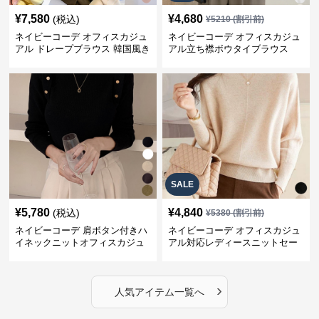
¥
7,580
¥
4,680
(税込)
¥
5210
(割引前)
ネイビーコーデ オフィスカジュ
ネイビーコーデ オフィスカジュ
アル ドレープブラウス 韓国風き
アル立ち襟ボウタイブラウス
れいめトップス
SALE
¥
5,780
¥
4,840
(税込)
¥
5380
(割引前)
ネイビーコーデ 肩ボタン付きハ
ネイビーコーデ オフィスカジュ
イネックニットオフィスカジュ
アル対応レディースニットセー
アル
ター
›
人気アイテム一覧へ