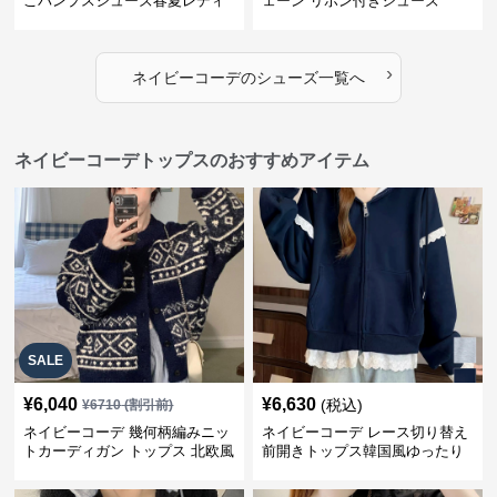
こパンプスシューズ春夏レディ
ェーン リボン付きシューズ
ース
›
ネイビーコーデ
の
シューズ
一覧へ
ネイビーコーデトップスのおすすめアイテム
SALE
¥
6,040
¥
6,630
(税込)
¥
6710
(割引前)
ネイビーコーデ 幾何柄編みニッ
ネイビーコーデ レース切り替え
トカーディガン トップス 北欧風
前開きトップス韓国風ゆったり
パーカー