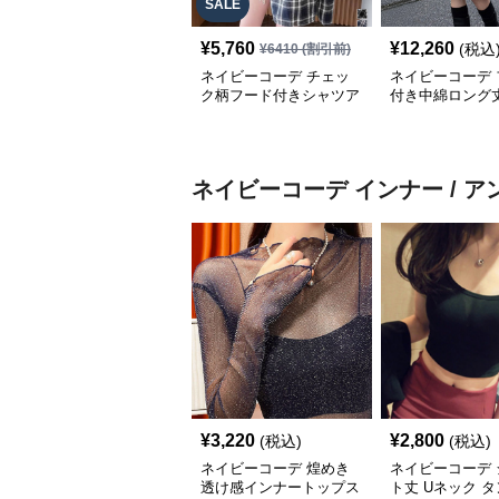
SALE
¥
5,760
¥
12,260
(税込
¥
6410
(割引前)
ネイビーコーデ チェッ
ネイビーコーデ 
ク柄フード付きシャツア
付き中綿ロング
ウター レディース秋冬
ウター
ネイビーコーデ
インナー / 
¥
3,220
¥
2,800
(税込)
(税込)
ネイビーコーデ 煌めき
ネイビーコーデ 
透け感インナートップス
ト丈 Uネック 