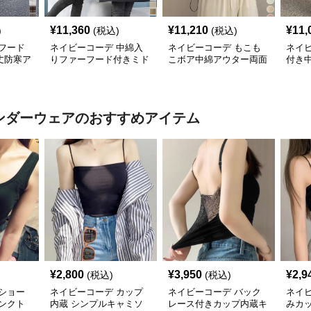
¥
11,360
¥
11,210
¥
11,
)
(税込)
(税込)
フード
ネイビーコーデ 中綿入
ネイビーコーデ もこも
ネイ
丈防寒ア
りファーフード付きミド
こボア中綿アウター両面
付き
ル丈アウター韓国風
着用防寒ジャケット
レデ
アンダーウェア
のおすすめアイテム
¥
2,800
¥
3,950
¥
2,9
(税込)
(税込)
ショー
ネイビーコーデ カップ
ネイビーコーデ バック
ネイ
タンクト
内蔵 シンプルキャミソ
レース付きカップ内蔵キ
みカ