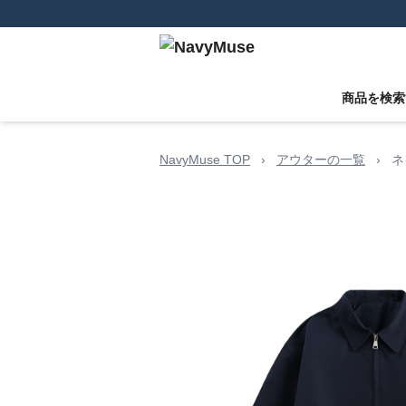
商品を検索
NavyMuse TOP
›
アウターの一覧
›
ネ