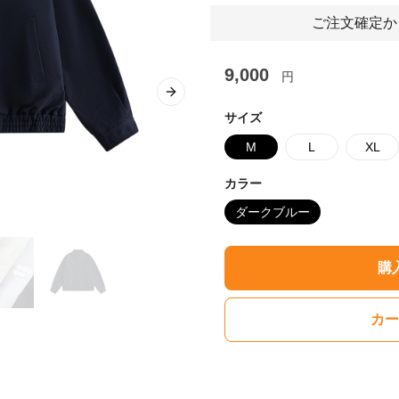
ご注文確定か
9,000
円
Next slide
サイズ
M
L
XL
カラー
ダークブルー
購
カー