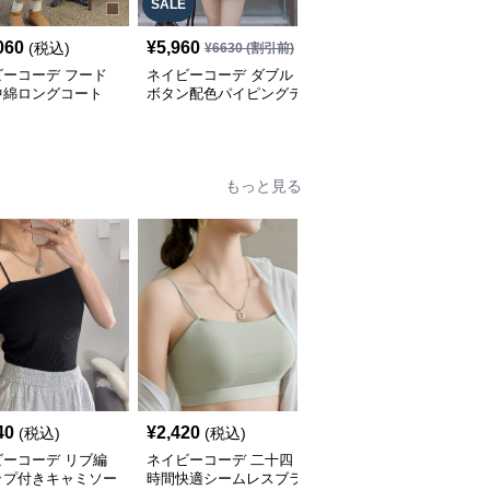
SALE
060
¥
5,960
¥
13,910
(税込)
(税込)
¥
6630
(割引前)
ビーコーデ フード
ネイビーコーデ ダブル
ネイビーコーデ 中綿ロ
中綿ロングコート
ボタン配色パイピングテ
ングコートファー付きア
ィース 冬アウター
ーラードジャケット レ
ウター防寒コート
ディースアウター
もっと見る
40
¥
2,420
¥
4,260
(税込)
(税込)
(税込)
ビーコーデ リブ編
ネイビーコーデ 二十四
ネイビーコーデに合う
ップ付きキャミソー
時間快適シームレスブラ
優美な花柄レース肌着