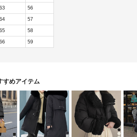
63
56
64
57
65
58
66
59
すすめアイテム