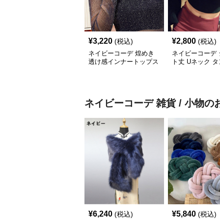
¥
3,220
¥
2,800
(税込)
(税込)
ネイビーコーデ 煌めき
ネイビーコーデ 
透け感インナートップス
ト丈 Uネック 
重ね着用アンダーウェア
ップ レディース
ー 春夏
ネイビーコーデ
雑貨 / 小物
の
¥
6,240
¥
5,840
(税込)
(税込)