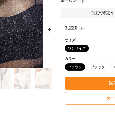
果も抜群です。
ご注文確定か
3,220
円
Next slide
サイズ
ワンサイズ
カラー
ブラウン
ブラック
購
カー