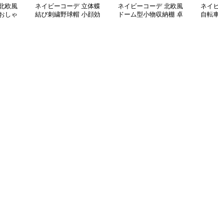
北欧風
ネイビーコーデ 立体蝶
ネイビーコーデ 北欧風
ネイ
おしゃ
結び刺繍野球帽 小顔効
ドーム型小物収納棚 卓
自転
果雑貨小物
上雑貨ラック
量通気