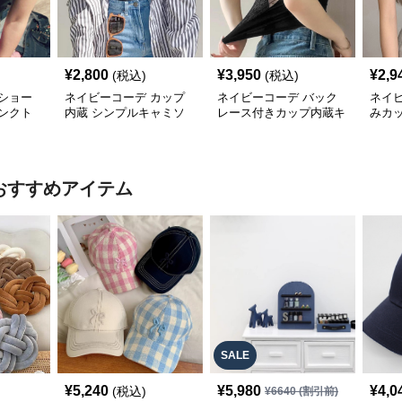
¥
2,800
¥
3,950
¥
2,9
(税込)
(税込)
ショー
ネイビーコーデ カップ
ネイビーコーデ バック
ネイ
タンクト
内蔵 シンプルキャミソ
レース付きカップ内蔵キ
みカ
 インナ
ール インナー
ャミソールインナー
ル イ
おすすめアイテム
SALE
¥
5,240
¥
5,980
¥
4,0
(税込)
¥
6640
(割引前)