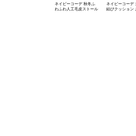
ネイビーコーデ 秋冬ふ
ネイビーコーデ 
わふわ人工毛皮ストール
結びクッション 
ポンチョ風小物
れな雑貨小物