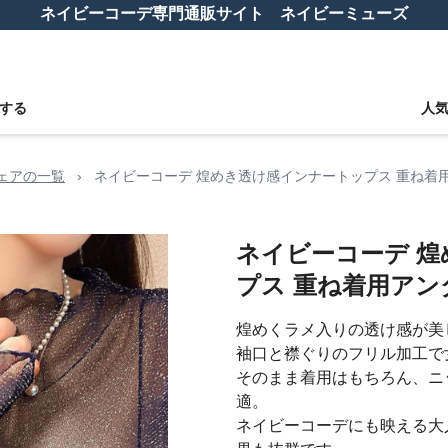
ネイビーコーデ専門通販サイト ネイビーミューズ
する
人
ウェアの一覧
›
ネイビーコーデ 煌めき透け感インナートップス 重ね着
ネイビーコーデ 
プス 重ね着用アン
煌めくラメ入りの透け感が美
袖口と襟ぐりのフリル加工で
そのまま着用はもちろん、ニ
適。
ネイビーコーデにも映える大