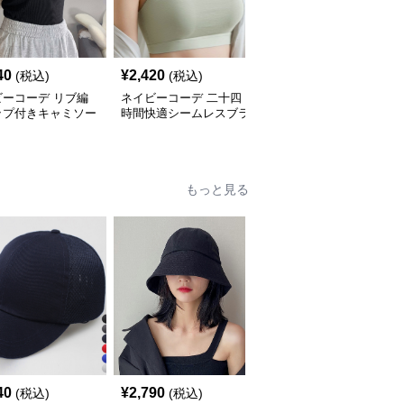
40
¥
2,420
¥
4,260
(税込)
(税込)
(税込)
ビーコーデ リブ編
ネイビーコーデ 二十四
ネイビーコーデに合う
ップ付きキャミソー
時間快適シームレスブラ
優美な花柄レース肌着
ンナー
もっと見る
SALE
40
¥
2,790
¥
2,390
(税込)
(税込)
¥
2660
(割引前)