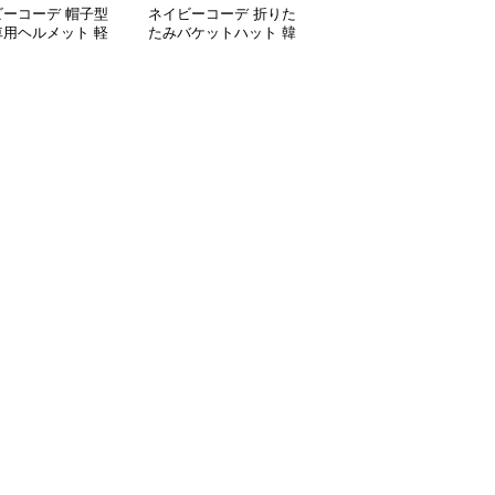
ビーコーデ 帽子型
ネイビーコーデ 折りた
ネイビーコーデ 韓国風
車用ヘルメット 軽
たみバケットハット 韓
無地編み首巻き 雑貨小
性 雑貨小物
国風 雑貨小物 無地帽子
物マフラー