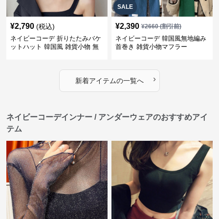
SALE
¥
2,790
¥
2,390
(税込)
¥
2660
(割引前)
ネイビーコーデ 折りたたみバケ
ネイビーコーデ 韓国風無地編み
ットハット 韓国風 雑貨小物 無
首巻き 雑貨小物マフラー
地帽子
›
新着アイテムの一覧へ
ネイビーコーデインナー / アンダーウェアのおすすめアイ
テム