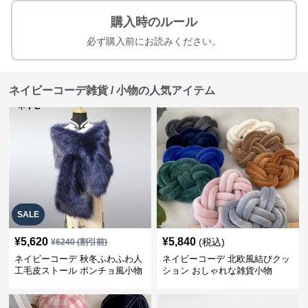
購入時のルール
必ず購入前にお読みください。
ネイビーコーデ雑貨 / 小物の人気アイテム
SALE
¥
5,620
¥
5,840
(税込)
¥
6240
(割引前)
ネイビーコーデ 秋冬ふわふわ人
ネイビーコーデ 北欧風結びクッ
工毛皮ストール ポンチョ風小物
ション おしゃれな雑貨小物