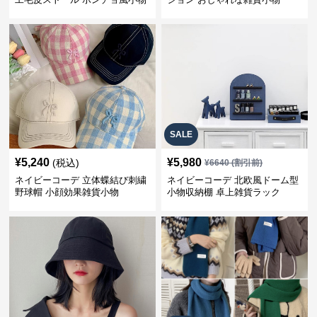
SALE
¥
5,240
¥
5,980
(税込)
¥
6640
(割引前)
ネイビーコーデ 立体蝶結び刺繍
ネイビーコーデ 北欧風ドーム型
野球帽 小顔効果雑貨小物
小物収納棚 卓上雑貨ラック