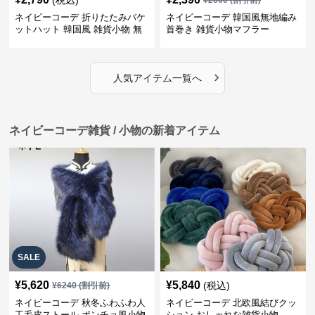
ネイビーコーデ 折りたたみバケ
ネイビーコーデ 韓国風無地編み
ットハット 韓国風 雑貨小物 無
首巻き 雑貨小物マフラー
地帽子
›
人気アイテム一覧へ
ネイビーコーデ雑貨 / 小物の新着アイテム
SALE
¥
5,620
¥
5,840
(税込)
¥
6240
(割引前)
ネイビーコーデ 秋冬ふわふわ人
ネイビーコーデ 北欧風結びクッ
工毛皮ストール ポンチョ風小物
ション おしゃれな雑貨小物