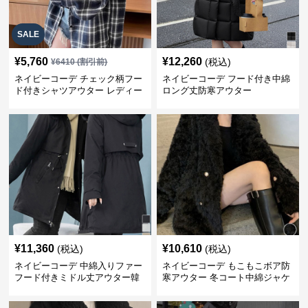
SALE
¥
5,760
¥
12,260
(税込)
¥
6410
(割引前)
ネイビーコーデ チェック柄フー
ネイビーコーデ フード付き中綿
ド付きシャツアウター レディー
ロング丈防寒アウター
ス秋冬
¥
11,360
¥
10,610
(税込)
(税込)
ネイビーコーデ 中綿入りファー
ネイビーコーデ もこもこボア防
フード付きミドル丈アウター韓
寒アウター 冬コート中綿ジャケ
国風
ット