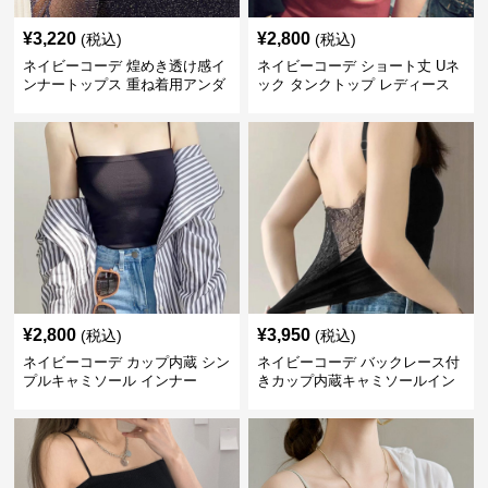
¥
3,220
¥
2,800
(税込)
(税込)
ネイビーコーデ 煌めき透け感イ
ネイビーコーデ ショート丈 Uネ
ンナートップス 重ね着用アンダ
ック タンクトップ レディース
ーウェア
インナー 春夏
¥
2,800
¥
3,950
(税込)
(税込)
ネイビーコーデ カップ内蔵 シン
ネイビーコーデ バックレース付
プルキャミソール インナー
きカップ内蔵キャミソールイン
ナー