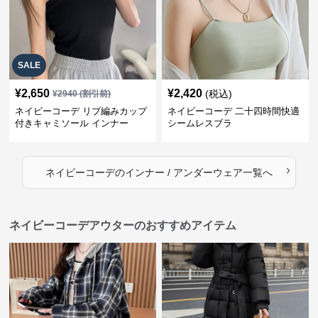
SALE
¥
2,650
¥
2,420
(税込)
¥
2940
(割引前)
ネイビーコーデ リブ編みカップ
ネイビーコーデ 二十四時間快適
付きキャミソール インナー
シームレスブラ
›
ネイビーコーデ
の
インナー / アンダーウェア
一覧へ
ネイビーコーデアウターのおすすめアイテム