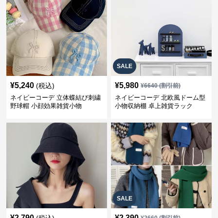
SALE
¥
5,240
¥
5,980
(税込)
¥
6640
(割引前)
ネイビーコーデ 立体蝶結び刺繍
ネイビーコーデ 北欧風ドーム型
野球帽 小顔効果雑貨小物
小物収納棚 卓上雑貨ラック
SALE
¥
2,790
¥
2,390
(税込)
¥
2660
(割引前)