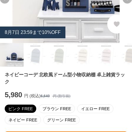
Previous slide
Ne
8
月
7
日 23:59まで10%OFF
ネイビーコーデ 北欧風ドーム型小物収納棚 卓上雑貨ラッ
ク
5,980
円 (税込)
6,640
円 (割引前)
ピンク FREE
ブラウン FREE
イエロー FREE
ネイビー FREE
グリーン FREE