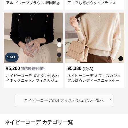
アル ドレープブラウス 韓国風き
アル立ち襟ボウタイブラウス
れいめトップス
SALE
¥
5,200
¥
5,380
(税込)
¥
5780
(割引前)
ネイビーコーデ 肩ボタン付きハ
ネイビーコーデ オフィスカジュ
イネックニットオフィスカジュ
アル対応レディースニットセー
アル
ター
›
ネイビーコーデ
の
オフィスカジュアル
一覧へ
ネイビーコーデ カテゴリ一覧