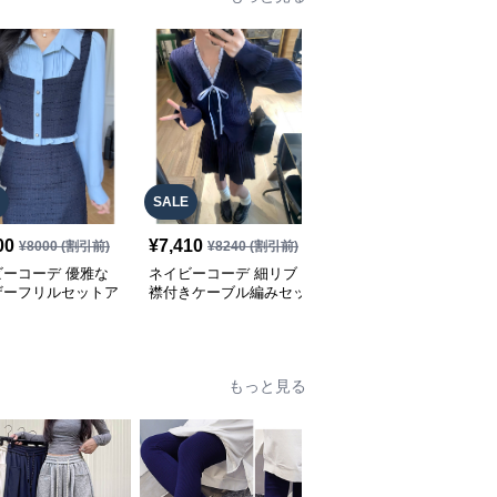
SALE
SALE
00
¥
7,410
¥
5,080
¥
8000
(割引前)
¥
8240
(割引前)
¥
5640
(割引前)
ビーコーデ 優雅な
ネイビーコーデ 細リブ
ネイビーコーデ マリン
ザーフリルセットア
襟付きケーブル編みセッ
カラーリボン 上下セッ
トアップ
ト
もっと見る