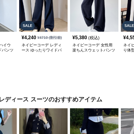
SALE
SALE
¥
4,240
¥
5,380
¥
4,5
(税込)
¥
4710
(割引前)
ハイウ
ネイビーコーデ レディ
ネイビーコーデ 女性用
ネイ
ドパンツ
ース ゆったりワイドパ
楽ちんスウェットパンツ
り体
パンツ
ンツ セミワイド 体型カ
ゆったりワイド
ツ
バー
レディース スーツ
のおすすめアイテム