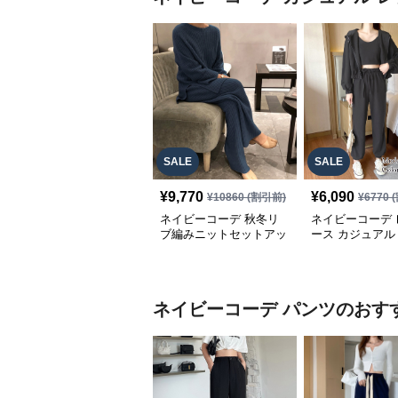
SALE
SALE
¥
9,770
¥
6,090
¥
10860
(割引前)
¥
6770
(
ネイビーコーデ 秋冬リ
ネイビーコーデ 
ブ編みニットセットアッ
ース カジュアル
プ レディース カジュア
アップ フード付
ル
ェット3点セット
ネイビーコーデ
パンツ
のおす