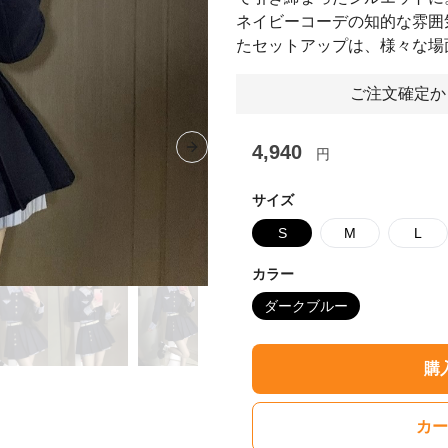
ネイビーコーデの知的な雰囲
たセットアップは、様々な場
ご注文確定か
4,940
円
Next slide
サイズ
S
M
L
カラー
ダークブルー
購
カー