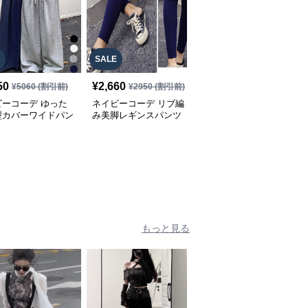
SALE
SALE
50
¥
2,660
¥
2,650
¥
5060
(割引前)
¥
2950
(割引前)
¥
2950
(割引前)
ビーコーデ ゆった
ネイビーコーデ リブ編
ネイビーコーデ 薄手涼
型カバーワイドパン
み美脚レギンスパンツ
感レギンスパンツ夏用女
レディース伸縮パンツ
性向け七分丈
もっと見る