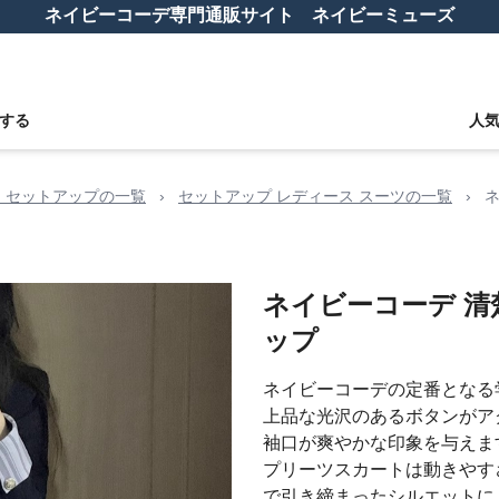
ネイビーコーデ専門通販サイト ネイビーミューズ
する
人
ス セットアップの一覧
›
セットアップ レディース スーツの一覧
›
ネイビーコーデ 
ップ
ネイビーコーデの定番となる
上品な光沢のあるボタンがア
袖口が爽やかな印象を与えま
プリーツスカートは動きやす
で引き締まったシルエットに