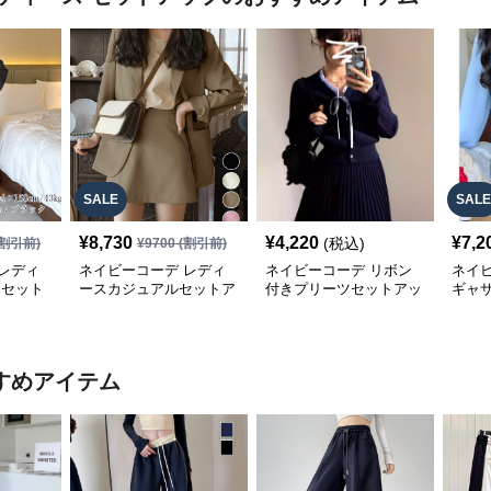
SALE
SALE
¥
8,730
¥
4,220
¥
7,2
(税込)
割引前)
¥
9700
(割引前)
レディ
ネイビーコーデ レディ
ネイビーコーデ リボン
ネイ
 セット
ースカジュアルセットア
付きプリーツセットアッ
ギャ
きスウ
ップテーラード上下スー
プ
ップ
ツ
すめアイテム