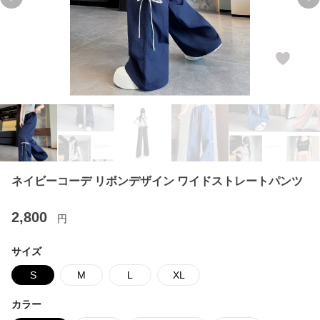
Previous slide
Ne
ネイビーコーデ リボンデザイン ワイドストレートパンツ
2,800
円
サイズ
S
M
L
XL
カラー