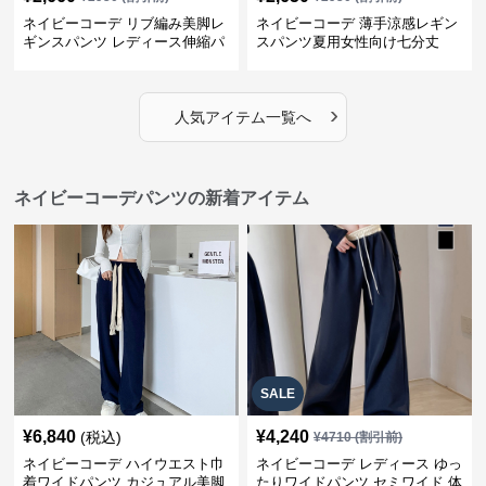
ネイビーコーデ リブ編み美脚レ
ネイビーコーデ 薄手涼感レギン
ギンスパンツ レディース伸縮パ
スパンツ夏用女性向け七分丈
ンツ
›
人気アイテム一覧へ
ネイビーコーデパンツの新着アイテム
SALE
¥
6,840
¥
4,240
(税込)
¥
4710
(割引前)
ネイビーコーデ ハイウエスト巾
ネイビーコーデ レディース ゆっ
着ワイドパンツ カジュアル美脚
たりワイドパンツ セミワイド 体