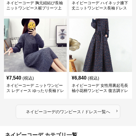
ネイビーコーデ 胸元紐結び長袖
ネイビーコーデ ハイネック膝下
ニットワンピース裾プリーツ上
丈ニットワンピース長袖ドレス
品
¥
7,540
¥
6,840
(税込)
(税込)
ネイビーコーデ ニットワンピー
ネイビーコーデ 女性用裏起毛長
ス レディース ゆったり長袖ドレ
袖小花柄ワンピース 復古調ドレ
ス 春秋用
ス
›
ネイビーコーデ
の
ワンピース / ドレス
一覧へ
ネイビーコーデ カテゴリ一覧