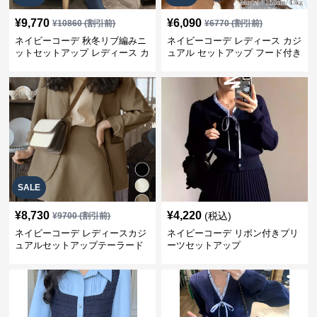
¥
9,770
¥
6,090
¥
10860
(割引前)
¥
6770
(割引前)
ネイビーコーデ 秋冬リブ編みニ
ネイビーコーデ レディース カジ
ットセットアップ レディース カ
ュアル セットアップ フード付き
ジュアル
スウェット3点セット
SALE
¥
8,730
¥
4,220
(税込)
¥
9700
(割引前)
ネイビーコーデ レディースカジ
ネイビーコーデ リボン付きプリ
ュアルセットアップテーラード
ーツセットアップ
上下スーツ