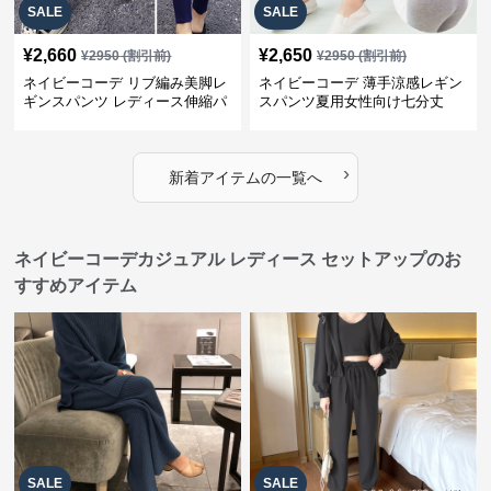
SALE
SALE
¥
2,660
¥
2,650
¥
2950
(割引前)
¥
2950
(割引前)
ネイビーコーデ リブ編み美脚レ
ネイビーコーデ 薄手涼感レギン
ギンスパンツ レディース伸縮パ
スパンツ夏用女性向け七分丈
ンツ
›
新着アイテムの一覧へ
ネイビーコーデカジュアル レディース セットアップのお
すすめアイテム
SALE
SALE