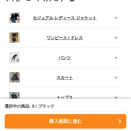
カジュアル レディース ジャケット
ワンピース / ドレス
パンツ
スカート
トップス
選択中の商品: S / ブラック
選択中の商品: S / ブラック
シューズ
購入画面に進む
購入画面に進む