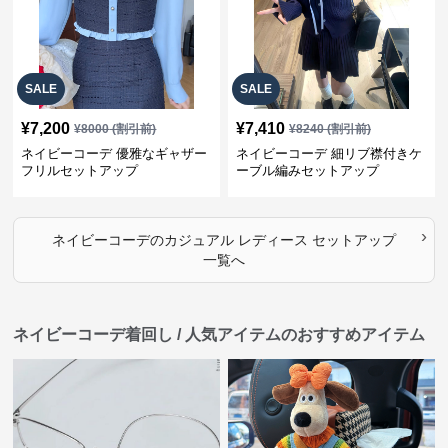
SALE
SALE
¥
7,200
¥
7,410
¥
8000
(割引前)
¥
8240
(割引前)
ネイビーコーデ 優雅なギャザー
ネイビーコーデ 細リブ襟付きケ
フリルセットアップ
ーブル編みセットアップ
›
ネイビーコーデ
の
カジュアル レディース セットアップ
一覧へ
ネイビーコーデ着回し / 人気アイテムのおすすめアイテム