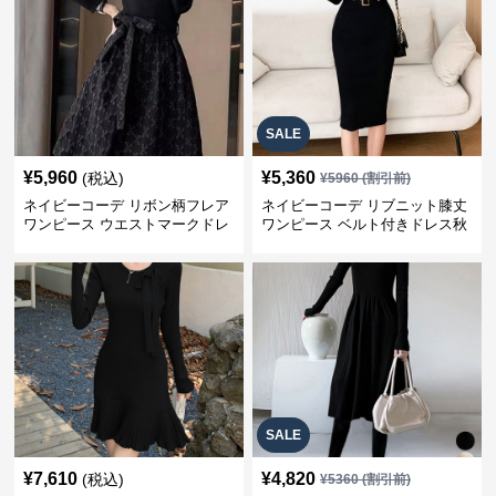
SALE
¥
5,960
¥
5,360
(税込)
¥
5960
(割引前)
ネイビーコーデ リボン柄フレア
ネイビーコーデ リブニット膝丈
ワンピース ウエストマークドレ
ワンピース ベルト付きドレス秋
ス
冬
SALE
¥
7,610
¥
4,820
(税込)
¥
5360
(割引前)