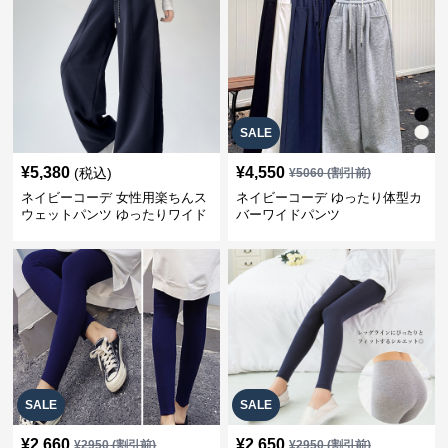
SALE
¥
5,380
¥
4,550
(税込)
¥
5060
(割引前)
ネイビーコーデ 女性用楽ちんス
ネイビーコーデ ゆったり体型カ
ウェットパンツ ゆったりワイド
バーワイドパンツ
SALE
SALE
¥
2,660
¥
2,650
¥
2950
(割引前)
¥
2950
(割引前)