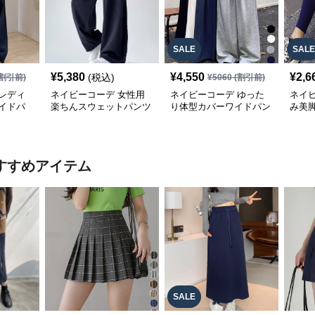
SALE
SALE
¥
5,380
¥
4,550
¥
2,6
(税込)
割引前)
¥
5060
(割引前)
レディ
ネイビーコーデ 女性用
ネイビーコーデ ゆった
ネイ
イドパ
楽ちんスウェットパンツ
り体型カバーワイドパン
み美
 体型カ
ゆったりワイド
ツ
レデ
すすめアイテム
SALE