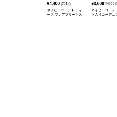
¥
4,400
¥
3,600
(税込)
¥
4000
(
ネイビーコーデ レディ
ネイビーコーデ 
ース フレアプリーツス
ト入りコーデュ
カート 体型カバー ゴム
ムウエストロン
ウエスト 紺色 ロングス
ート
カート