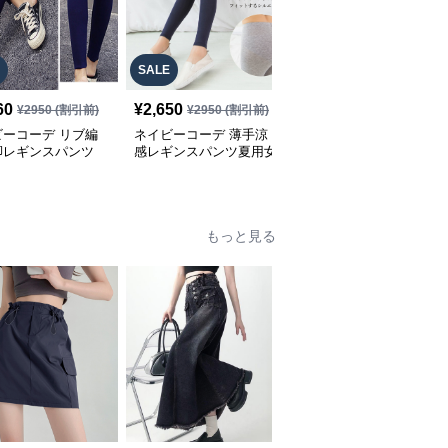
SALE
SALE
60
¥
2,650
¥
2,900
¥
2950
(割引前)
¥
2950
(割引前)
¥
3220
(割引前)
ビーコーデ リブ編
ネイビーコーデ 薄手涼
ネイビーコーデ サイド
脚レギンスパンツ
感レギンスパンツ夏用女
スリット リブレギンス
ィース伸縮パンツ
性向け七分丈
パンツ 美脚 韓国風
もっと見る