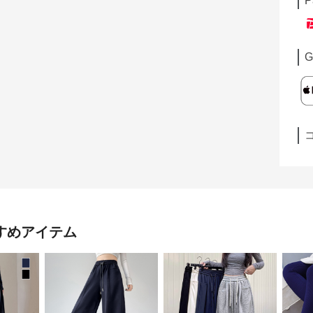
P
G
すめアイテム