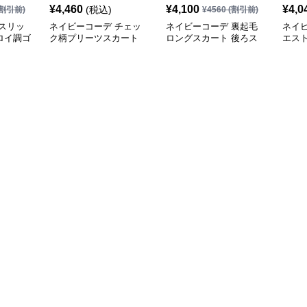
¥
4,460
¥
4,100
¥
4,0
(税込)
割引前)
¥
4560
(割引前)
スリッ
ネイビーコーデ チェッ
ネイビーコーデ 裏起毛
ネイ
ロイ調ゴ
ク柄プリーツスカート
ロングスカート 後ろス
エス
グ丈スカ
ミニ丈 全8色
リット入り
ト 紐