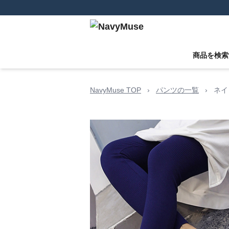
商品を検索
NavyMuse TOP
›
パンツの一覧
›
ネイ