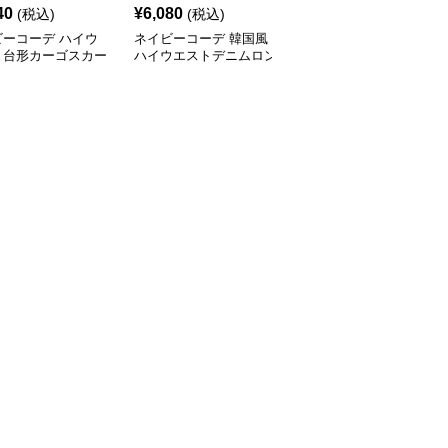
40
¥
6,080
¥
7,760
(税込)
(税込)
(税込)
ビーコーデ ハイウ
ネイビーコーデ 韓国風
ネイビーコーデ 五段階
ト台形カーゴスカー
ハイウエストデニムロン
層スカート 韓国風ロン
調整ミニ丈
グスカート レディース
グ丈ティアード