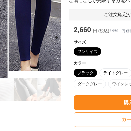
な着こなしが完成する万能パ
ご注文確定か
2,660
円 (税込)
2,950
円 (
Next slide
サイズ
ワンサイズ
カラー
ブラック
ライトグレー
ダークグレー
ワインレ
購
カー