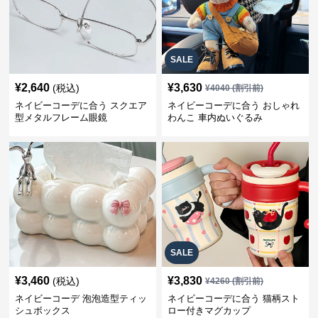
SALE
¥
2,640
¥
3,630
(税込)
¥
4040
(割引前)
ネイビーコーデに合う スクエア
ネイビーコーデに合う おしゃれ
型メタルフレーム眼鏡
わんこ 車内ぬいぐるみ
SALE
¥
3,460
¥
3,830
(税込)
¥
4260
(割引前)
ネイビーコーデ 泡泡造型ティッ
ネイビーコーデに合う 猫柄スト
シュボックス
ロー付きマグカップ