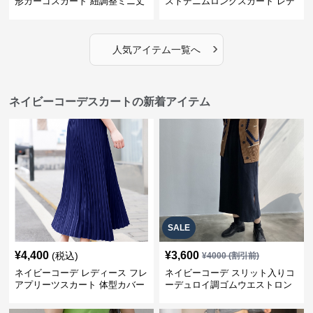
形カーゴスカート 紐調整ミニ丈
ストデニムロングスカート レデ
ィース
›
人気アイテム一覧へ
ネイビーコーデスカートの新着アイテム
SALE
¥
4,400
¥
3,600
(税込)
¥
4000
(割引前)
ネイビーコーデ レディース フレ
ネイビーコーデ スリット入りコ
アプリーツスカート 体型カバー
ーデュロイ調ゴムウエストロン
ゴムウエスト 紺色 ロングスカー
グ丈スカート
ト