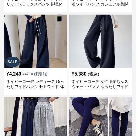
リットスラックスパンツ 脚長体
着ワイドパンツ カジュアル美脚
型カバー
パンツ
SALE
¥
4,240
¥
5,380
(税込)
¥
4710
(割引前)
ネイビーコーデ レディース ゆっ
ネイビーコーデ 女性用楽ちんス
たりワイドパンツ セミワイド 体
ウェットパンツ ゆったりワイド
型カバー