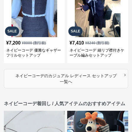
SALE
SALE
¥
7,200
¥
7,410
¥
8000
(割引前)
¥
8240
(割引前)
ネイビーコーデ 優雅なギャザー
ネイビーコーデ 細リブ襟付きケ
フリルセットアップ
ーブル編みセットアップ
›
ネイビーコーデ
の
カジュアル レディース セットアップ
一覧へ
ネイビーコーデ着回し / 人気アイテムのおすすめアイテム