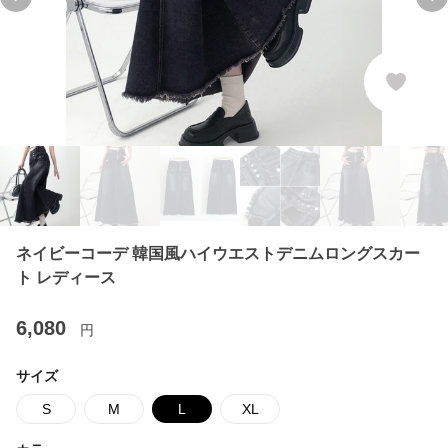
Previous slide
Ne
ネイビーコーデ 韓国風ハイウエストデニムロングスカー
ト レディース
6,080
円
サイズ
S
M
L
XL