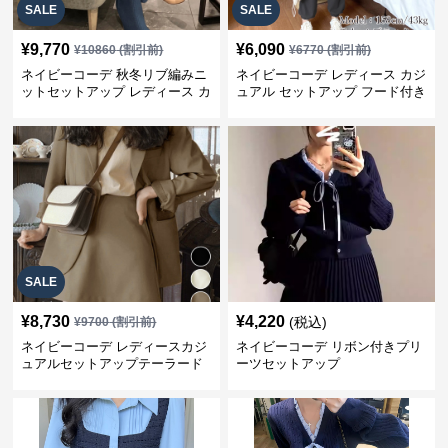
SALE
SALE
¥
9,770
¥
6,090
¥
10860
(割引前)
¥
6770
(割引前)
ネイビーコーデ 秋冬リブ編みニ
ネイビーコーデ レディース カジ
ットセットアップ レディース カ
ュアル セットアップ フード付き
ジュアル
スウェット3点セット
SALE
¥
8,730
¥
4,220
(税込)
¥
9700
(割引前)
ネイビーコーデ レディースカジ
ネイビーコーデ リボン付きプリ
ュアルセットアップテーラード
ーツセットアップ
上下スーツ