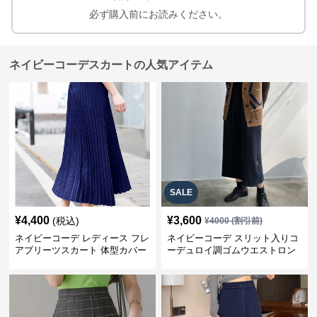
必ず購入前にお読みください。
ネイビーコーデスカートの人気アイテム
SALE
¥
4,400
¥
3,600
(税込)
¥
4000
(割引前)
ネイビーコーデ レディース フレ
ネイビーコーデ スリット入りコ
アプリーツスカート 体型カバー
ーデュロイ調ゴムウエストロン
ゴムウエスト 紺色 ロングスカー
グ丈スカート
ト