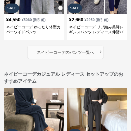
SALE
SALE
¥
4,550
¥
2,660
¥
5060
(割引前)
¥
2950
(割引前)
ネイビーコーデ ゆったり体型カ
ネイビーコーデ リブ編み美脚レ
バーワイドパンツ
ギンスパンツ レディース伸縮パ
ンツ
›
ネイビーコーデ
の
パンツ
一覧へ
ネイビーコーデカジュアル レディース セットアップのお
すすめアイテム