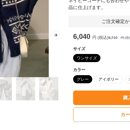
ネイビーコーデにも合わせや
品に仕上げます。
ご注文確定か
6,040
円 (税込)
Next slide
6,710
円 (
サイズ
ワンサイズ
カラー
グレー
アイボリー
購
カー