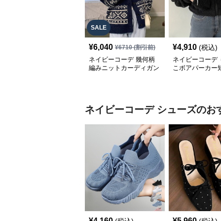
SALE
¥
6,040
¥
4,910
(税込)
¥
6710
(割引前)
ネイビーコーデ 幾何柄
ネイビーコーデ 
編みニットカーディガン
こボアパーカー
トップス 北欧風
プアップトップ
ネイビーコーデ
シューズ
のお
¥
4,160
¥
5,960