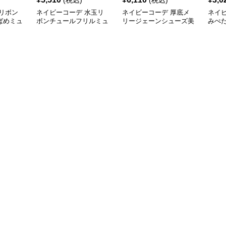
(税込)
(税込)
リボン
ネイビーコーデ 水玉リ
ネイビーコーデ 厚底メ
ネイ
ばめミュ
ボンチュールフリルミュ
リージェーンシューズ美
みぺ
ールシューズ
脚ストラップローファー
ーズ