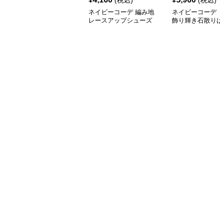
(税込)
(税込)
ネイビーコーデ 編み地
ネイビーコーデ 
レースアップシューズ
飾り輝き石散り
厚底 軽量 疲れにくい運
ールシューズ
動靴