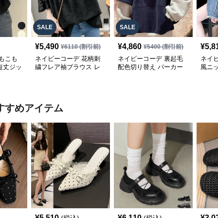
SALE
SALE
¥
5,490
¥
4,860
¥
5,8
¥
6110
(割引前)
¥
5400
(割引前)
もこも
ネイビーコーデ 花柄刺
ネイビーコーデ 裏起毛
ネイ
短丈ジッ
繍フレア袖ブラウス レ
配色切り替え パーカー
風ニ
ス
ディーストップス
レディース トップス
ム袖
ー
すすめアイテム
¥
5,510
¥
6,110
¥
3,0