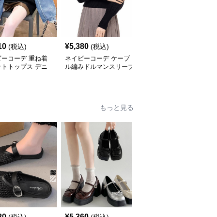
SALE
10
¥
5,380
¥
7,060
(税込)
(税込)
¥
7840
(割引前)
ビーコーデ 重ね着
ネイビーコーデ ケーブ
ネイビーコーデ 秋冬ト
ットトップス デニ
ル編みドルマンスリーブ
ップス ケーブル編み立
切り替えプルオーバ
トップス
襟セーター ゆったり長
袖ニット
もっと見る
SALE
20
¥
5,360
¥
4,850