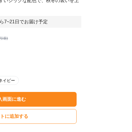
すいシックな配色で、秋冬の装いを上
ら7~21日でお届け予定
割引前)
ネイビー
入画面に進む
トに追加する