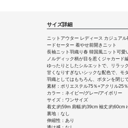
サイズ詳細
ニットアウター レディース カジュア
ードセーター 着やせ前開きニット
長袖ニット羽織り春 韓国風ニット可愛い
ノルディック柄が目を惹くジャカード
ゆったりとしたシルエットで、リラッ
甘くなりすぎないシックな配色で、モ
羽織としてはもちろん、ボタンを閉じ
素材：ポリエステル75％+アクリル25
カラー：ネイビー/グレー/アイボリー
サイズ：ワンサイズ
着丈:約59m 肩幅:約39cm 袖丈:約60cm ゆ
裏地：なし
伸縮性：あり
透け感：なし