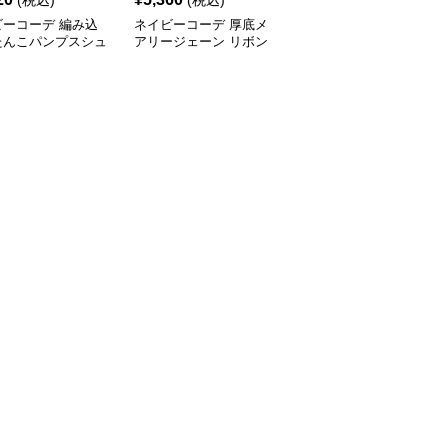
(税込)
(税込)
¥
5390
(割引前)
ビーコーデ 編み込
ネイビーコーデ 厚底メ
ネイビーコーデ 厚底ロ
たんこパンプスシュ
アリージェーン リボン
ーファー レディース バ
春夏レディース
付きシューズ
ックル付きシューズ