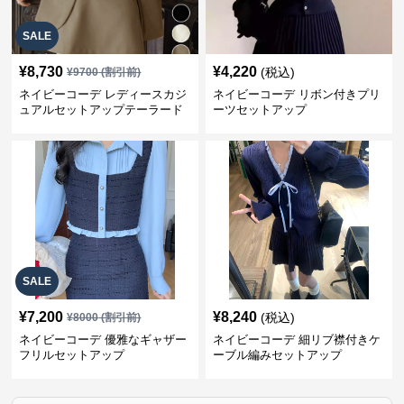
SALE
¥
8,730
¥
4,220
(税込)
¥
9700
(割引前)
ネイビーコーデ レディースカジ
ネイビーコーデ リボン付きプリ
ュアルセットアップテーラード
ーツセットアップ
上下スーツ
SALE
¥
7,200
¥
8,240
(税込)
¥
8000
(割引前)
ネイビーコーデ 優雅なギャザー
ネイビーコーデ 細リブ襟付きケ
フリルセットアップ
ーブル編みセットアップ