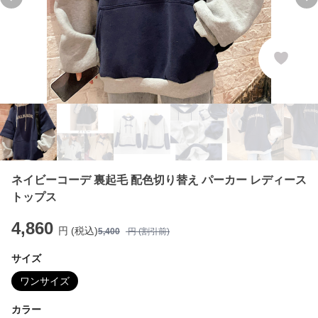
Previous slide
Ne
ネイビーコーデ 裏起毛 配色切り替え パーカー レディース
トップス
4,860
円 (税込)
5,400
円 (割引前)
サイズ
ワンサイズ
カラー