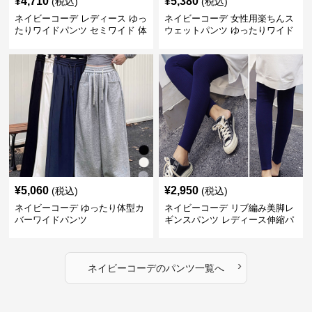
¥
4,710
¥
5,380
(税込)
(税込)
ネイビーコーデ レディース ゆっ
ネイビーコーデ 女性用楽ちんス
たりワイドパンツ セミワイド 体
ウェットパンツ ゆったりワイド
型カバー
¥
5,060
¥
2,950
(税込)
(税込)
ネイビーコーデ ゆったり体型カ
ネイビーコーデ リブ編み美脚レ
バーワイドパンツ
ギンスパンツ レディース伸縮パ
ンツ
›
ネイビーコーデ
の
パンツ
一覧へ