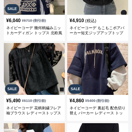
SALE
¥
6,040
¥
4,910
(税込)
¥
6710
(割引前)
ネイビーコーデ 幾何柄編みニッ
ネイビーコーデ もこもこボアパ
トカーディガン トップス 北欧風
ーカー短丈ジップアップトップ
ス
SALE
SALE
¥
5,490
¥
4,860
¥
6110
(割引前)
¥
5400
(割引前)
ネイビーコーデ 花柄刺繍フレア
ネイビーコーデ 裏起毛 配色切り
袖ブラウス レディーストップス
替え パーカー レディース トッ
プス