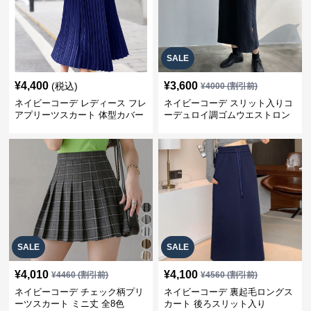
SALE
¥
4,400
¥
3,600
(税込)
¥
4000
(割引前)
ネイビーコーデ レディース フレ
ネイビーコーデ スリット入りコ
アプリーツスカート 体型カバー
ーデュロイ調ゴムウエストロン
ゴムウエスト 紺色 ロングスカー
グ丈スカート
ト
SALE
SALE
¥
4,010
¥
4,100
¥
4460
(割引前)
¥
4560
(割引前)
ネイビーコーデ チェック柄プリ
ネイビーコーデ 裏起毛ロングス
ーツスカート ミニ丈 全8色
カート 後ろスリット入り