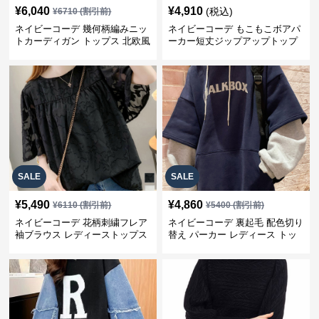
¥
6,040
¥
4,910
(税込)
¥
6710
(割引前)
ネイビーコーデ 幾何柄編みニッ
ネイビーコーデ もこもこボアパ
トカーディガン トップス 北欧風
ーカー短丈ジップアップトップ
ス
SALE
SALE
¥
5,490
¥
4,860
¥
6110
(割引前)
¥
5400
(割引前)
ネイビーコーデ 花柄刺繍フレア
ネイビーコーデ 裏起毛 配色切り
袖ブラウス レディーストップス
替え パーカー レディース トッ
プス