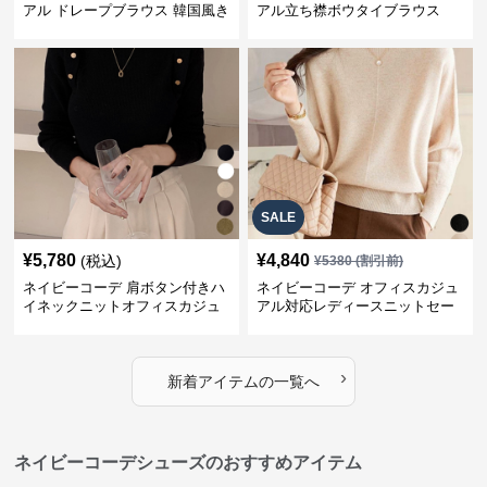
アル ドレープブラウス 韓国風き
アル立ち襟ボウタイブラウス
れいめトップス
SALE
¥
5,780
¥
4,840
(税込)
¥
5380
(割引前)
ネイビーコーデ 肩ボタン付きハ
ネイビーコーデ オフィスカジュ
イネックニットオフィスカジュ
アル対応レディースニットセー
アル
ター
›
新着アイテムの一覧へ
ネイビーコーデシューズのおすすめアイテム