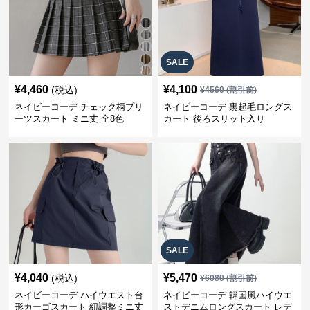
SALE
¥
4,460
¥
4,100
(税込)
¥
4560
(割引前)
ネイビーコーデ チェック柄プリ
ネイビーコーデ 裏起毛ロングス
ーツスカート ミニ丈 全8色
カート 後ろスリット入り
SALE
¥
4,040
¥
5,470
(税込)
¥
6080
(割引前)
ネイビーコーデ ハイウエスト台
ネイビーコーデ 韓国風ハイウエ
形カーゴスカート 紐調整ミニ丈
ストデニムロングスカート レデ