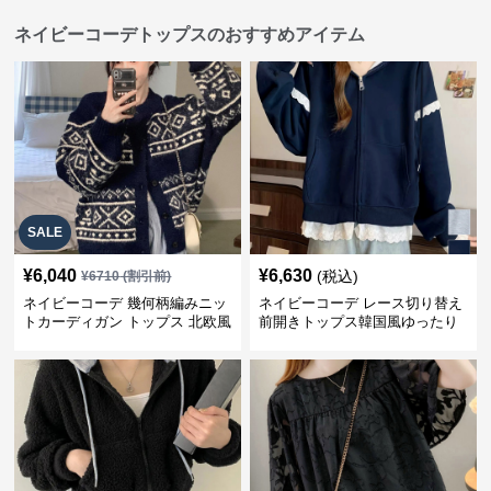
ネイビーコーデトップスのおすすめアイテム
SALE
¥
6,040
¥
6,630
(税込)
¥
6710
(割引前)
ネイビーコーデ 幾何柄編みニッ
ネイビーコーデ レース切り替え
トカーディガン トップス 北欧風
前開きトップス韓国風ゆったり
パーカー