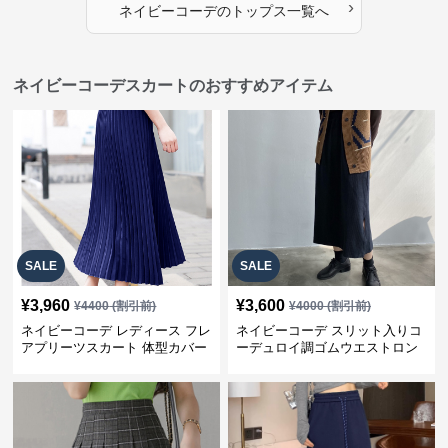
›
ネイビーコーデ
の
トップス
一覧へ
ネイビーコーデスカートのおすすめアイテム
SALE
SALE
¥
3,960
¥
3,600
¥
4400
(割引前)
¥
4000
(割引前)
ネイビーコーデ レディース フレ
ネイビーコーデ スリット入りコ
アプリーツスカート 体型カバー
ーデュロイ調ゴムウエストロン
ゴムウエスト 紺色 ロングスカー
グ丈スカート
ト