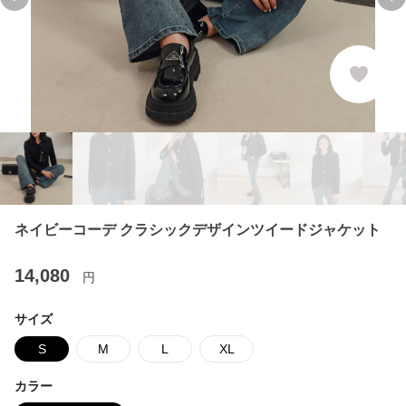
Previous slide
Ne
ネイビーコーデ クラシックデザインツイードジャケット
14,080
円
サイズ
S
M
L
XL
カラー