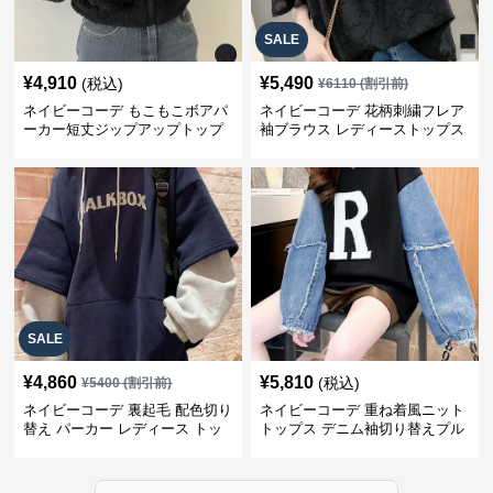
SALE
¥
4,910
¥
5,490
(税込)
¥
6110
(割引前)
ネイビーコーデ もこもこボアパ
ネイビーコーデ 花柄刺繍フレア
ーカー短丈ジップアップトップ
袖ブラウス レディーストップス
ス
SALE
¥
4,860
¥
5,810
(税込)
¥
5400
(割引前)
ネイビーコーデ 裏起毛 配色切り
ネイビーコーデ 重ね着風ニット
替え パーカー レディース トッ
トップス デニム袖切り替えプル
プス
オーバー