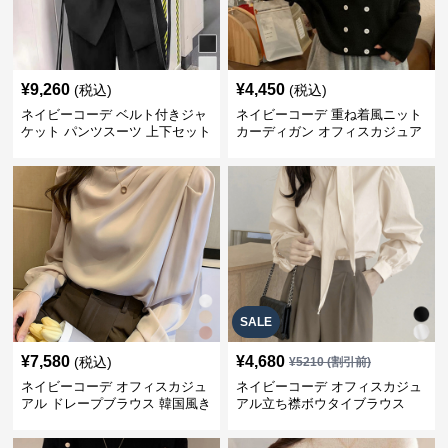
¥
9,260
¥
4,450
(税込)
(税込)
ネイビーコーデ ベルト付きジャ
ネイビーコーデ 重ね着風ニット
ケット パンツスーツ 上下セット
カーディガン オフィスカジュア
オフィスカジュアル
ル 配色
SALE
¥
7,580
¥
4,680
(税込)
¥
5210
(割引前)
ネイビーコーデ オフィスカジュ
ネイビーコーデ オフィスカジュ
アル ドレープブラウス 韓国風き
アル立ち襟ボウタイブラウス
れいめトップス