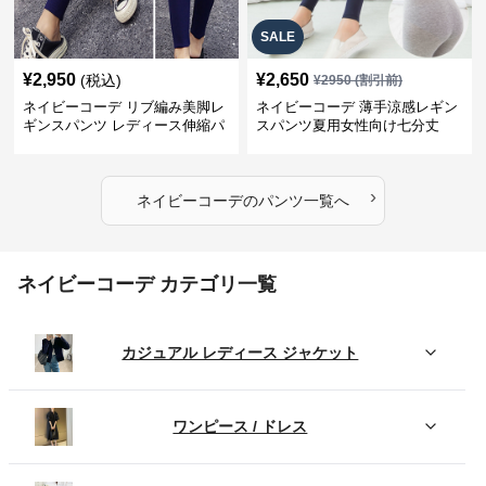
SALE
¥
2,950
¥
2,650
(税込)
¥
2950
(割引前)
ネイビーコーデ リブ編み美脚レ
ネイビーコーデ 薄手涼感レギン
ギンスパンツ レディース伸縮パ
スパンツ夏用女性向け七分丈
ンツ
›
ネイビーコーデ
の
パンツ
一覧へ
ネイビーコーデ カテゴリ一覧
カジュアル レディース ジャケット
ワンピース / ドレス