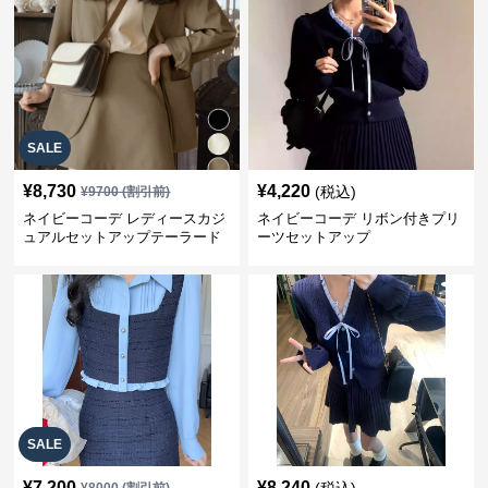
SALE
¥
8,730
¥
4,220
(税込)
¥
9700
(割引前)
ネイビーコーデ レディースカジ
ネイビーコーデ リボン付きプリ
ュアルセットアップテーラード
ーツセットアップ
上下スーツ
SALE
¥
7,200
¥
8,240
(税込)
¥
8000
(割引前)