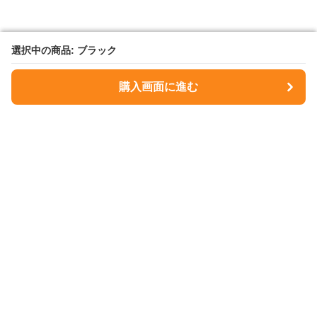
選択中の商品: ブラック
選択中の商品: ブラック
購入画面に進む
購入画面に進む
NavyMuse
について