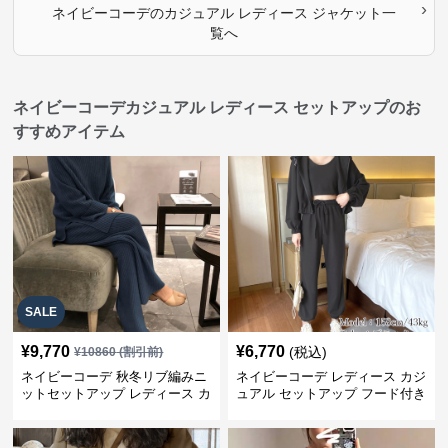
›
ネイビーコーデ
の
カジュアル レディース ジャケット
一
覧へ
ネイビーコーデカジュアル レディース セットアップのお
すすめアイテム
SALE
¥
9,770
¥
6,770
(税込)
¥
10860
(割引前)
ネイビーコーデ 秋冬リブ編みニ
ネイビーコーデ レディース カジ
ットセットアップ レディース カ
ュアル セットアップ フード付き
ジュアル
スウェット3点セット