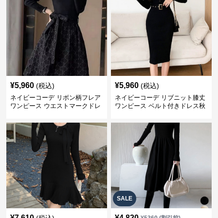
¥
5,960
¥
5,960
(税込)
(税込)
ネイビーコーデ リボン柄フレア
ネイビーコーデ リブニット膝丈
ワンピース ウエストマークドレ
ワンピース ベルト付きドレス秋
ス
冬
SALE
¥
7,610
¥
4,820
(税込)
¥
5360
(割引前)