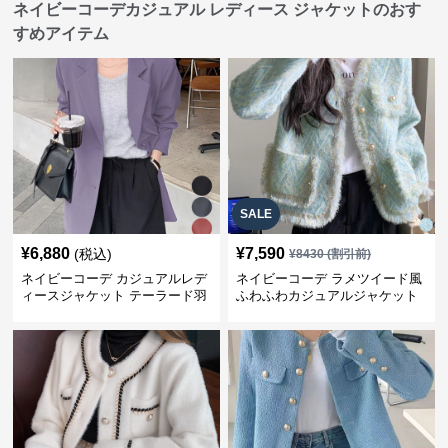
ネイビーコーデカジュアル レディース ジャケットのおす
すめアイテム
SALE
¥
6,880
¥
7,590
(税込)
¥
8430
(割引前)
ネイビーコーデ カジュアルレデ
ネイビーコーデ ラメツイード風
ィースジャケット テーラード羽
ふわふわカジュアルジャケット
織り体型カバー
レディース