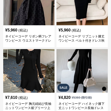
¥
5,960
¥
5,960
(税込)
(税込)
ネイビーコーデ リボン柄フレア
ネイビーコーデ リブニット膝丈
ワンピース ウエストマークドレ
ワンピース ベルト付きドレス秋
ス
冬
SALE
¥
7,610
¥
4,820
(税込)
¥
5360
(割引前)
ネイビーコーデ 胸元紐結び長袖
ネイビーコーデ ハイネック膝下
ニットワンピース裾プリーツ上
丈ニットワンピース長袖ドレス