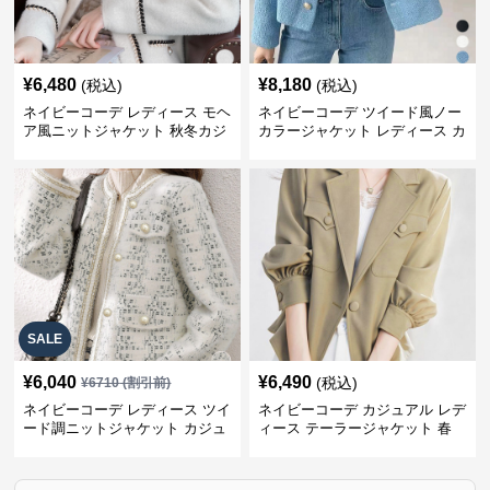
¥
6,480
¥
8,180
(税込)
(税込)
ネイビーコーデ レディース モヘ
ネイビーコーデ ツイード風ノー
ア風ニットジャケット 秋冬カジ
カラージャケット レディース カ
ュアル
ジュアル韓国風
SALE
¥
6,040
¥
6,490
(税込)
¥
6710
(割引前)
ネイビーコーデ レディース ツイ
ネイビーコーデ カジュアル レデ
ード調ニットジャケット カジュ
ィース テーラージャケット 春
アル
大人上品