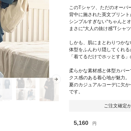
このTシャツ、ただのオーバ
背中に施された英文プリント
シンプルすぎない“ちゃんと
まさに“大人の抜け感”Tシャ
しかも、肌にまとわりつかな
体型をふんわり隠してくれる
「着てるだけでホッとする」
柔らかな素材感と体型カバー
クス感のある着心地が魅力。
Next slide
夏のカジュアルコーデに欠か
です。
ご注文確定か
5,160
円