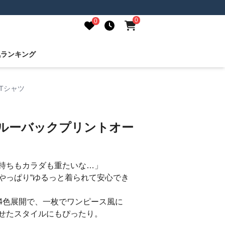
0
0
気ランキング
Tシャツ
ブルーバックプリントオー
ツ
持ちもカラダも重たいな…」
やっぱり“ゆるっと着られて安心でき
4色展開で、一枚でワンピース風に
せたスタイルにもぴったり。