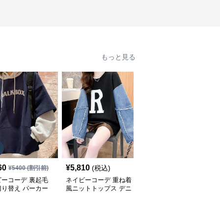
もっと見る
60
¥
5,810
¥
5,380
(税込)
(税込)
¥
5400
(割引前)
ビーコーデ 裏起毛
ネイビーコーデ 重ね着
ネイビーコーデ ケーブ
切り替え パーカー
風ニットトップス デニ
ル編みドルマンスリーブ
ィース トップス
ム袖切り替えプルオーバ
トップス
ー