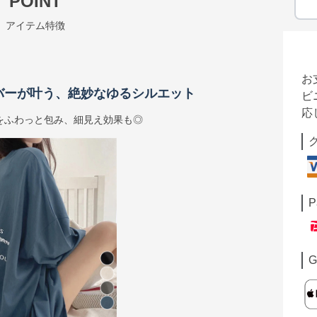
POINT
アイテム特徴
お
カバーが叶う、絶妙なゆるシルエット
ビ
応
をふわっと包み、細見え効果も◎
P
G