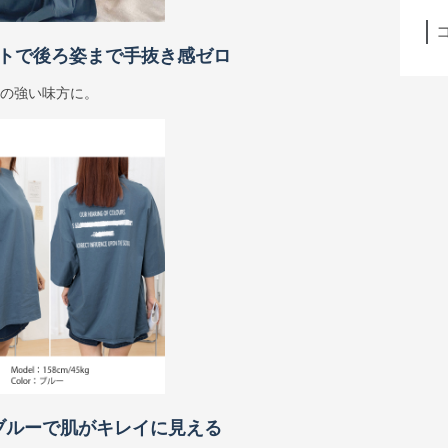
リントで後ろ姿まで手抜き感ゼロ
朝の強い味方に。
たブルーで肌がキレイに見える