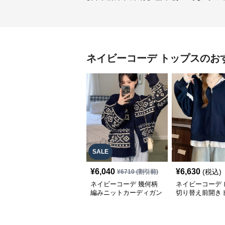
ネイビーコーデ
トップス
のお
SALE
¥
6,040
¥
6,630
(税込)
¥
6710
(割引前)
ネイビーコーデ 幾何柄
ネイビーコーデ 
編みニットカーディガン
切り替え前開き
トップス 北欧風
韓国風ゆったり