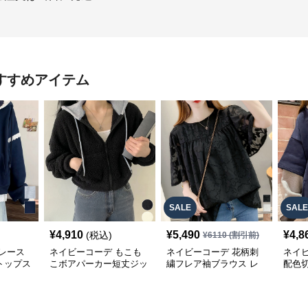
すすめアイテム
SALE
SALE
¥
4,910
¥
5,490
¥
4,8
(税込)
¥
6110
(割引前)
レース
ネイビーコーデ もこも
ネイビーコーデ 花柄刺
ネイ
トップス
こボアパーカー短丈ジッ
繍フレア袖ブラウス レ
配色
パーカー
プアップトップス
ディーストップス
レデ