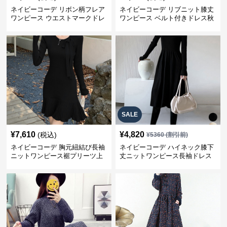
ネイビーコーデ リボン柄フレア
ネイビーコーデ リブニット膝丈
ワンピース ウエストマークドレ
ワンピース ベルト付きドレス秋
ス
冬
SALE
¥
7,610
¥
4,820
(税込)
¥
5360
(割引前)
ネイビーコーデ 胸元紐結び長袖
ネイビーコーデ ハイネック膝下
ニットワンピース裾プリーツ上
丈ニットワンピース長袖ドレス
品