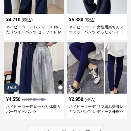
¥
4,710
¥
5,380
(税込)
(税込)
ネイビーコーデ レディース ゆっ
ネイビーコーデ 女性用楽ちんス
たりワイドパンツ セミワイド 体
ウェットパンツ ゆったりワイド
型カバー
SALE
¥
4,550
¥
2,950
(税込)
¥
5060
(割引前)
ネイビーコーデ ゆったり体型カ
ネイビーコーデ リブ編み美脚レ
バーワイドパンツ
ギンスパンツ レディース伸縮パ
ンツ
›