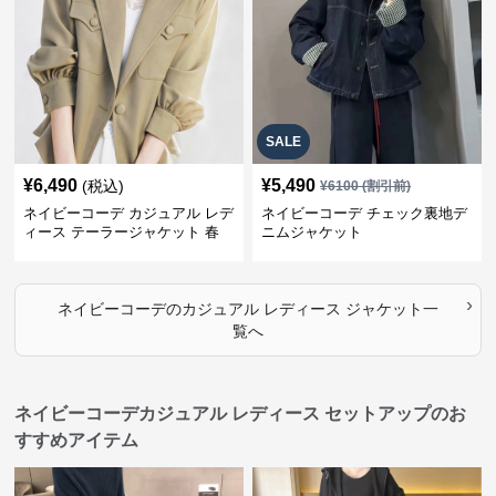
SALE
¥
6,490
¥
5,490
(税込)
¥
6100
(割引前)
ネイビーコーデ カジュアル レデ
ネイビーコーデ チェック裏地デ
ィース テーラージャケット 春
ニムジャケット
大人上品
›
ネイビーコーデ
の
カジュアル レディース ジャケット
一
覧へ
ネイビーコーデカジュアル レディース セットアップのお
すすめアイテム