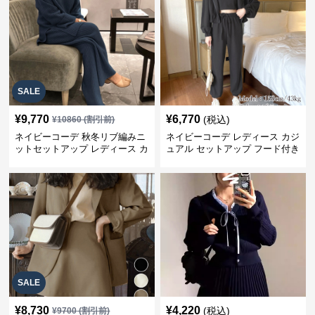
SALE
¥
9,770
¥
6,770
(税込)
¥
10860
(割引前)
ネイビーコーデ 秋冬リブ編みニ
ネイビーコーデ レディース カジ
ットセットアップ レディース カ
ュアル セットアップ フード付き
ジュアル
スウェット3点セット
SALE
¥
8,730
¥
4,220
(税込)
¥
9700
(割引前)