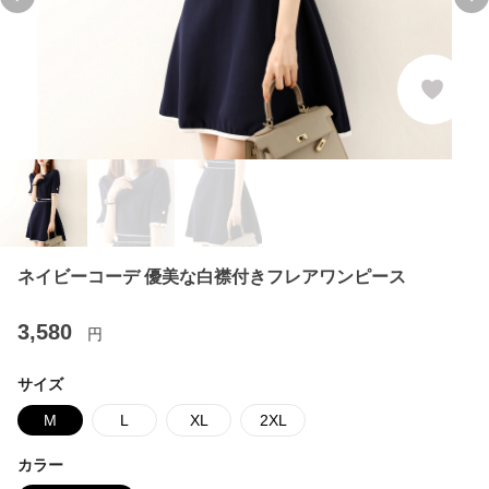
Previous slide
Ne
ネイビーコーデ 優美な白襟付きフレアワンピース
3,580
円
サイズ
M
L
XL
2XL
カラー