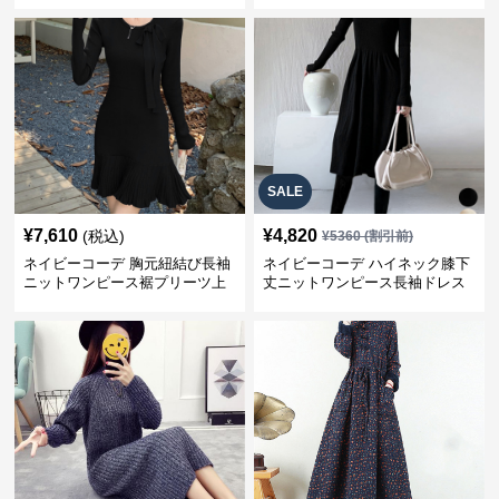
SALE
¥
7,610
¥
4,820
(税込)
¥
5360
(割引前)
ネイビーコーデ 胸元紐結び長袖
ネイビーコーデ ハイネック膝下
ニットワンピース裾プリーツ上
丈ニットワンピース長袖ドレス
品