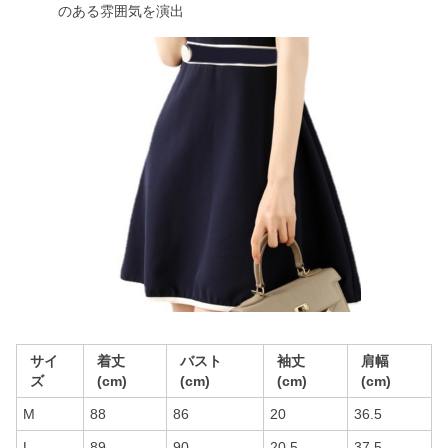
のある雰囲気を演出
サイ
着丈
バスト
袖丈
肩幅
ズ
(cm)
(cm)
(cm)
(cm)
M
88
86
20
36.5
L
89
90
20.5
37.5