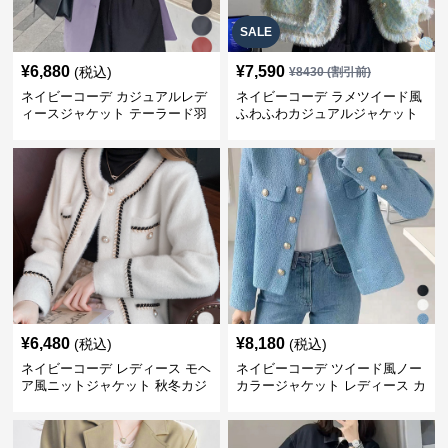
SALE
¥
6,880
¥
7,590
(税込)
¥
8430
(割引前)
ネイビーコーデ カジュアルレデ
ネイビーコーデ ラメツイード風
ィースジャケット テーラード羽
ふわふわカジュアルジャケット
織り体型カバー
レディース
¥
6,480
¥
8,180
(税込)
(税込)
ネイビーコーデ レディース モヘ
ネイビーコーデ ツイード風ノー
ア風ニットジャケット 秋冬カジ
カラージャケット レディース カ
ュアル
ジュアル韓国風