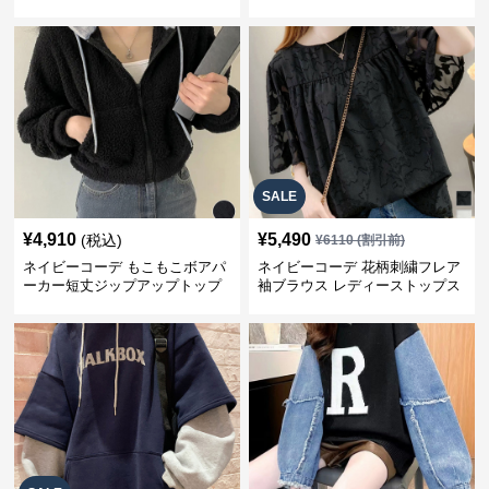
パーカー
SALE
¥
4,910
¥
5,490
(税込)
¥
6110
(割引前)
ネイビーコーデ もこもこボアパ
ネイビーコーデ 花柄刺繍フレア
ーカー短丈ジップアップトップ
袖ブラウス レディーストップス
ス