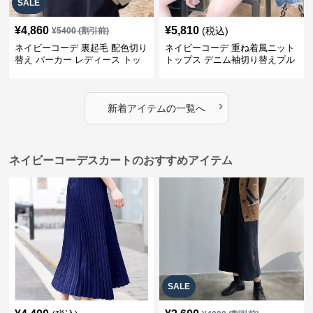
SALE
¥
4,860
¥
5,810
(税込)
¥
5400
(割引前)
ネイビーコーデ 裏起毛 配色切り
ネイビーコーデ 重ね着風ニット
替え パーカー レディース トッ
トップス デニム袖切り替えプル
プス
オーバー
›
新着アイテムの一覧へ
ネイビーコーデスカートのおすすめアイテム
SALE