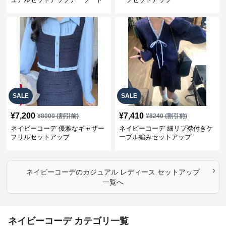
上下スーツ
SALE
SALE
¥
7,200
¥
7,410
¥
8000
(割引前)
¥
8240
(割引前)
ネイビーコーデ 優雅なギャザー
ネイビーコーデ 細リブ襟付きケ
フリルセットアップ
ーブル編みセットアップ
›
ネイビーコーデ
の
カジュアル レディース セットアップ
一覧へ
ネイビーコーデ カテゴリ一覧