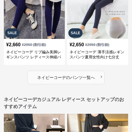
SALE
SALE
¥
2,660
¥
2,650
¥
2950
(割引前)
¥
2950
(割引前)
ネイビーコーデ リブ編み美脚レ
ネイビーコーデ 薄手涼感レギン
ギンスパンツ レディース伸縮パ
スパンツ夏用女性向け七分丈
ンツ
›
ネイビーコーデ
の
パンツ
一覧へ
ネイビーコーデカジュアル レディース セットアップのお
すすめアイテム