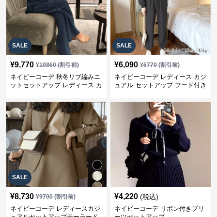
SALE
SALE
¥
9,770
¥
6,090
¥
10860
(割引前)
¥
6770
(割引前)
ネイビーコーデ 秋冬リブ編みニ
ネイビーコーデ レディース カジ
ットセットアップ レディース カ
ュアル セットアップ フード付き
ジュアル
スウェット3点セット
SALE
¥
8,730
¥
4,220
(税込)
¥
9700
(割引前)
ネイビーコーデ レディースカジ
ネイビーコーデ リボン付きプリ
ュアルセットアップテーラード
ーツセットアップ