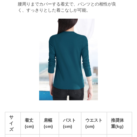
腰周りまでカバーする着丈で、パンツとの相性が良
く、すっきりとした着こなしが可能。
サ
着丈
肩幅
バスト
ウエスト
推奨体
イ
(cm)
(cm)
(cm)
(cm)
重(kg)
ズ