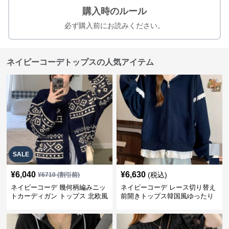
購入時のルール
必ず購入前にお読みください。
ネイビーコーデトップスの人気アイテム
SALE
¥
6,040
¥
6,630
(税込)
¥
6710
(割引前)
ネイビーコーデ 幾何柄編みニッ
ネイビーコーデ レース切り替え
トカーディガン トップス 北欧風
前開きトップス韓国風ゆったり
パーカー