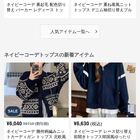
ネイビーコーデ 裏起毛 配色切り
ネイビーコーデ 重ね着風ニット
替え パーカー レディース トッ
トップス デニム袖切り替えプル
プス
オーバー
›
人気アイテム一覧へ
ネイビーコーデトップスの新着アイテム
SALE
¥
6,040
¥
6,630
(税込)
¥
6710
(割引前)
ネイビーコーデ 幾何柄編みニッ
ネイビーコーデ レース切り替え
トカーディガン トップス 北欧風
前開きトップス韓国風ゆったり