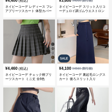
¥
4,400
¥
3,600
(税込)
¥
4000
(割引前)
ネイビーコーデ レディース フレ
ネイビーコーデ スリット入りコ
アプリーツスカート 体型カバー
ーデュロイ調ゴムウエストロン
ゴムウエスト 紺色 ロングスカー
グ丈スカート
ト
SALE
¥
4,460
¥
4,100
(税込)
¥
4560
(割引前)
ネイビーコーデ チェック柄プリ
ネイビーコーデ 裏起毛ロングス
ーツスカート ミニ丈 全8色
カート 後ろスリット入り