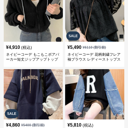
SALE
¥
4,910
¥
5,490
(税込)
¥
6110
(割引前)
ネイビーコーデ もこもこボアパ
ネイビーコーデ 花柄刺繍フレア
ーカー短丈ジップアップトップ
袖ブラウス レディーストップス
ス
SALE
¥
4,860
¥
5,810
(税込)
¥
5400
(割引前)