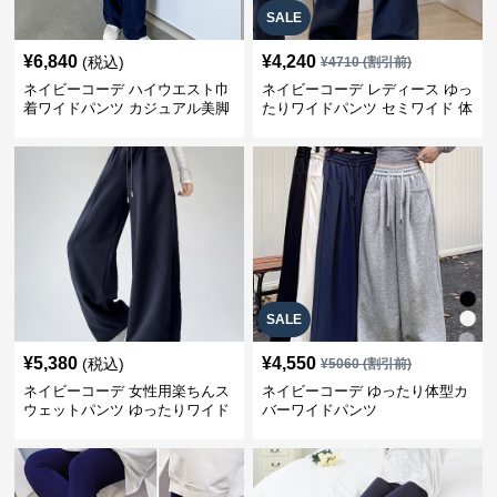
SALE
¥
6,840
¥
4,240
(税込)
¥
4710
(割引前)
ネイビーコーデ ハイウエスト巾
ネイビーコーデ レディース ゆっ
着ワイドパンツ カジュアル美脚
たりワイドパンツ セミワイド 体
パンツ
型カバー
SALE
¥
5,380
¥
4,550
(税込)
¥
5060
(割引前)
ネイビーコーデ 女性用楽ちんス
ネイビーコーデ ゆったり体型カ
ウェットパンツ ゆったりワイド
バーワイドパンツ