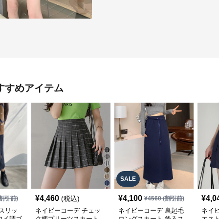
すすめアイテム
SALE
¥
4,460
¥
4,100
¥
4,0
(税込)
割引前)
¥
4560
(割引前)
スリッ
ネイビーコーデ チェッ
ネイビーコーデ 裏起毛
ネイ
ロイ調ゴ
ク柄プリーツスカート
ロングスカート 後ろス
エス