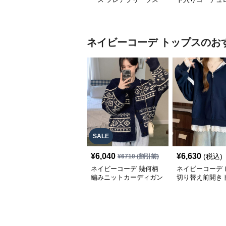
カート 体型カバー ゴム
ムウエストロン
ウエスト 紺色 ロングス
ート
カート
ネイビーコーデ
トップス
のお
SALE
¥
6,040
¥
6,630
(税込)
¥
6710
(割引前)
ネイビーコーデ 幾何柄
ネイビーコーデ 
編みニットカーディガン
切り替え前開き
トップス 北欧風
韓国風ゆったり