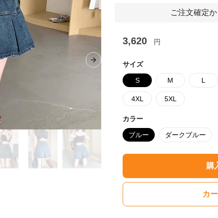
ご注文確定か
3,620
円
Next slide
サイズ
S
M
L
4XL
5XL
カラー
ブルー
ダークブルー
購
カー