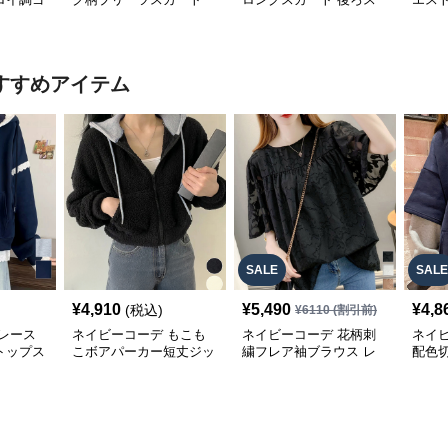
グ丈スカ
ミニ丈 全8色
リット入り
ト 紐
すすめアイテム
SALE
SALE
¥
4,910
¥
5,490
¥
4,8
(税込)
¥
6110
(割引前)
レース
ネイビーコーデ もこも
ネイビーコーデ 花柄刺
ネイ
トップス
こボアパーカー短丈ジッ
繍フレア袖ブラウス レ
配色
パーカー
プアップトップス
ディーストップス
レデ