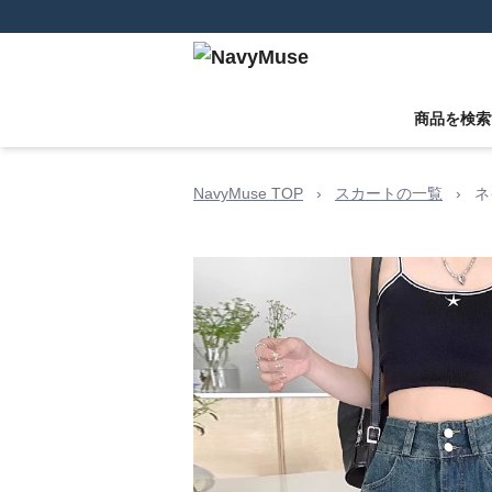
商品を検索
NavyMuse TOP
›
スカートの一覧
›
ネ