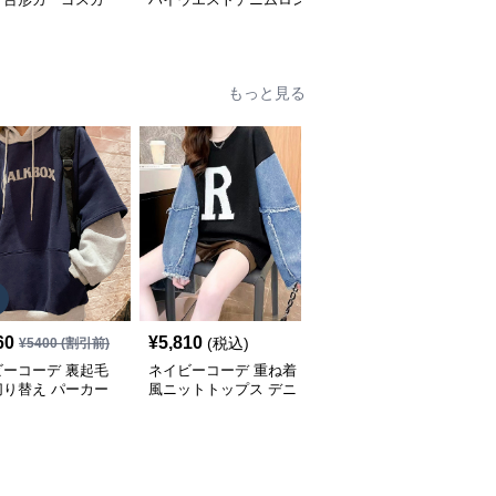
調整ミニ丈
グスカート レディース
グ丈ティアード
もっと見る
SALE
60
¥
5,810
¥
7,060
(税込)
¥
5400
(割引前)
¥
7840
(割引前)
ビーコーデ 裏起毛
ネイビーコーデ 重ね着
ネイビーコーデ 秋冬ト
切り替え パーカー
風ニットトップス デニ
ップス ケーブル編み立
ィース トップス
ム袖切り替えプルオーバ
襟セーター ゆったり長
ー
袖ニット