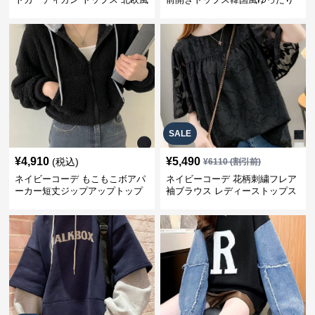
パーカー
SALE
¥
4,910
¥
5,490
(税込)
¥
6110
(割引前)
ネイビーコーデ もこもこボアパ
ネイビーコーデ 花柄刺繍フレア
ーカー短丈ジップアップトップ
袖ブラウス レディーストップス
ス