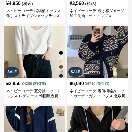
¥
4,950
¥
3,560
(税込)
(税込)
ネイビーコーデ 縦縞柄トップス
ネイビーコーデ 透け感ダメージ
薄手ストライプシャツブラウス
加工長袖ニットトップス
SALE
SALE
¥
3,850
¥
6,040
¥
4280
(割引前)
¥
6710
(割引前)
ネイビーコーデ 五分袖ニットト
ネイビーコーデ 幾何柄編みニッ
ップス レディース 韓国風春夏
トカーディガン トップス 北欧風