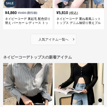
SALE
¥
4,860
¥
5,810
(税込)
¥
5400
(割引前)
ネイビーコーデ 裏起毛 配色切り
ネイビーコーデ 重ね着風ニット
替え パーカー レディース トッ
トップス デニム袖切り替えプル
プス
オーバー
›
人気アイテム一覧へ
ネイビーコーデトップスの新着アイテム