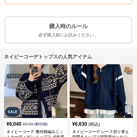
購入時のルール
必ず購入前にお読みください。
ネイビーコーデトップスの人気アイテム
SALE
¥
6,040
¥
6,630
(税込)
¥
6710
(割引前)
ネイビーコーデ 幾何柄編みニッ
ネイビーコーデ レース切り替え
トカーディガン トップス 北欧風
前開きトップス韓国風ゆったり