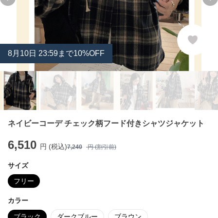
Previous slide
Ne
8
月
10
日 23:59まで10%OFF
ネイビーコーデ チェック柄フード付きシャツジャケット
6,510
円 (税込)
7,240
円 (割引前)
サイズ
フリー
カラー
ブラック
ダークブルー
ブラウン