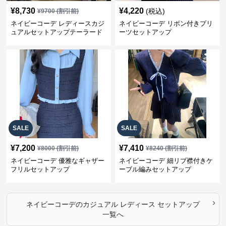
¥
8,730
¥
4,220
(税込)
¥
9700
(割引前)
ネイビーコーデ レディースカジ
ネイビーコーデ リボン付きプリ
ュアルセットアップテーラード
ーツセットアップ
上下スーツ
SALE
SALE
¥
7,200
¥
7,410
¥
8000
(割引前)
¥
8240
(割引前)
ネイビーコーデ 優雅なギャザー
ネイビーコーデ 細リブ襟付きケ
フリルセットアップ
ーブル編みセットアップ
›
ネイビーコーデ
の
カジュアル レディース セットアップ
一覧へ