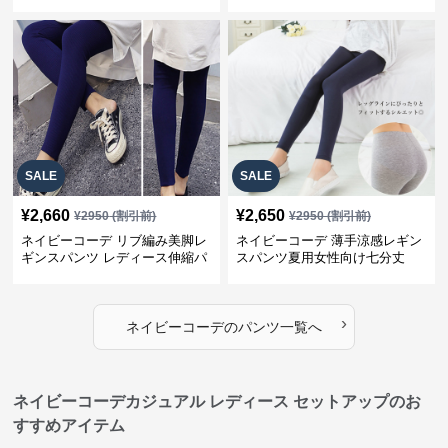
SALE
SALE
¥
2,660
¥
2,650
¥
2950
(割引前)
¥
2950
(割引前)
ネイビーコーデ リブ編み美脚レ
ネイビーコーデ 薄手涼感レギン
ギンスパンツ レディース伸縮パ
スパンツ夏用女性向け七分丈
ンツ
›
ネイビーコーデ
の
パンツ
一覧へ
ネイビーコーデカジュアル レディース セットアップのお
すすめアイテム