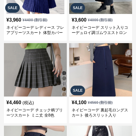
SALE
SALE
¥
3,960
¥
3,600
¥
4400
(割引前)
¥
4000
(割引前)
ネイビーコーデ レディース フレ
ネイビーコーデ スリット入りコ
アプリーツスカート 体型カバー
ーデュロイ調ゴムウエストロン
ゴムウエスト 紺色 ロングスカー
グ丈スカート
ト
SALE
¥
4,460
¥
4,100
(税込)
¥
4560
(割引前)
ネイビーコーデ チェック柄プリ
ネイビーコーデ 裏起毛ロングス
ーツスカート ミニ丈 全8色
カート 後ろスリット入り