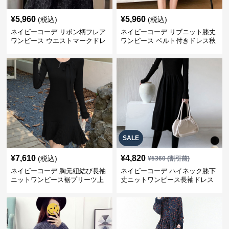
¥
5,960
¥
5,960
(税込)
(税込)
ネイビーコーデ リボン柄フレア
ネイビーコーデ リブニット膝丈
ワンピース ウエストマークドレ
ワンピース ベルト付きドレス秋
ス
冬
SALE
¥
7,610
¥
4,820
(税込)
¥
5360
(割引前)
ネイビーコーデ 胸元紐結び長袖
ネイビーコーデ ハイネック膝下
ニットワンピース裾プリーツ上
丈ニットワンピース長袖ドレス
品