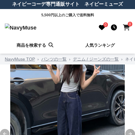
ネイビーコーデ専門通販サイト ネイビーミューズ
5,500円以上のご購入で送料無料
0
0
商品を検索する
人気ランキング
NavyMuse TOP
›
パンツの一覧
›
デニム / ジーンズの一覧
›
ネイ