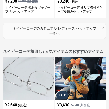
¥
7,200
¥
8,240
(税込)
¥
8000
(割引前)
ネイビーコーデ 優雅なギャザー
ネイビーコーデ 細リブ襟付きケ
フリルセットアップ
ーブル編みセットアップ
›
ネイビーコーデ
の
カジュアル レディース セットアップ
一覧へ
ネイビーコーデ着回し / 人気アイテムのおすすめアイテム
SALE
¥
2,640
¥
3,630
(税込)
¥
4040
(割引前)