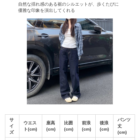
自然な揺れ感のある裾のシルエットが、歩くたびに
優雅な印象を演出してくれる
サ
パンツ
ウエス
座高
比囲
前浪
後浪
イ
丈
ト(cm)
(cm)
(cm)
(cm)
(cm)
ズ
(cm)