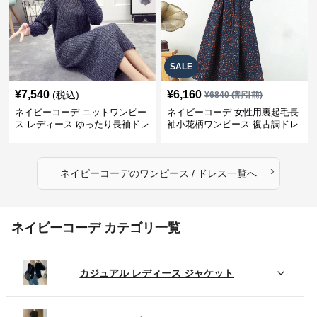
SALE
¥
7,540
¥
6,160
(税込)
¥
6840
(割引前)
ネイビーコーデ ニットワンピー
ネイビーコーデ 女性用裏起毛長
ス レディース ゆったり長袖ドレ
袖小花柄ワンピース 復古調ドレ
ス 春秋用
ス
›
ネイビーコーデ
の
ワンピース / ドレス
一覧へ
ネイビーコーデ カテゴリ一覧
カジュアル レディース ジャケット