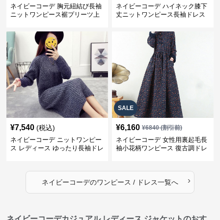
ネイビーコーデ 胸元紐結び長袖
ネイビーコーデ ハイネック膝下
ニットワンピース裾プリーツ上
丈ニットワンピース長袖ドレス
品
SALE
¥
7,540
¥
6,160
(税込)
¥
6840
(割引前)
ネイビーコーデ ニットワンピー
ネイビーコーデ 女性用裏起毛長
ス レディース ゆったり長袖ドレ
袖小花柄ワンピース 復古調ドレ
ス 春秋用
ス
›
ネイビーコーデ
の
ワンピース / ドレス
一覧へ
ネイビーコーデカジュアル レディース ジャケットのおす