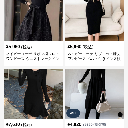
¥
5,960
¥
5,960
(税込)
(税込)
ネイビーコーデ リボン柄フレア
ネイビーコーデ リブニット膝丈
ワンピース ウエストマークドレ
ワンピース ベルト付きドレス秋
ス
冬
SALE
¥
7,610
¥
4,820
(税込)
¥
5360
(割引前)