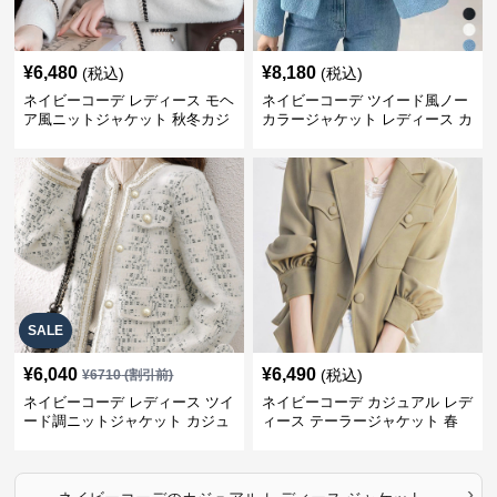
¥
6,480
¥
8,180
(税込)
(税込)
ネイビーコーデ レディース モヘ
ネイビーコーデ ツイード風ノー
ア風ニットジャケット 秋冬カジ
カラージャケット レディース カ
ュアル
ジュアル韓国風
SALE
¥
6,040
¥
6,490
(税込)
¥
6710
(割引前)
ネイビーコーデ レディース ツイ
ネイビーコーデ カジュアル レデ
ード調ニットジャケット カジュ
ィース テーラージャケット 春
アル
大人上品
›