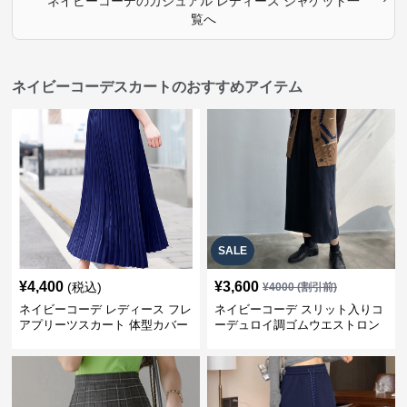
ネイビーコーデ
の
カジュアル レディース ジャケット
一
覧へ
ネイビーコーデスカートのおすすめアイテム
SALE
¥
4,400
¥
3,600
(税込)
¥
4000
(割引前)
ネイビーコーデ レディース フレ
ネイビーコーデ スリット入りコ
アプリーツスカート 体型カバー
ーデュロイ調ゴムウエストロン
ゴムウエスト 紺色 ロングスカー
グ丈スカート
ト