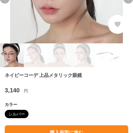
Previous slide
Ne
ネイビーコーデ 上品メタリック眼鏡
3,140
円
カラー
シルバー
購入画面に進む