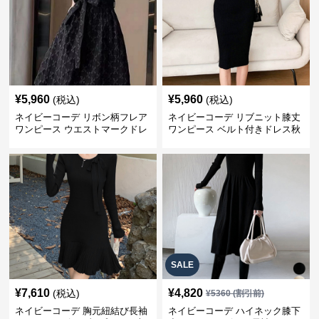
¥
5,960
¥
5,960
(税込)
(税込)
ネイビーコーデ リボン柄フレア
ネイビーコーデ リブニット膝丈
ワンピース ウエストマークドレ
ワンピース ベルト付きドレス秋
ス
冬
SALE
¥
7,610
¥
4,820
(税込)
¥
5360
(割引前)
ネイビーコーデ 胸元紐結び長袖
ネイビーコーデ ハイネック膝下