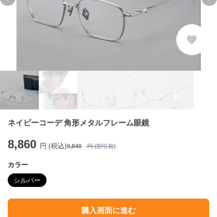
Previous slide
Ne
ネイビーコーデ 角形メタルフレーム眼鏡
8,860
円 (税込)
9,840
円 (割引前)
カラー
シルバー
購入画面に進む