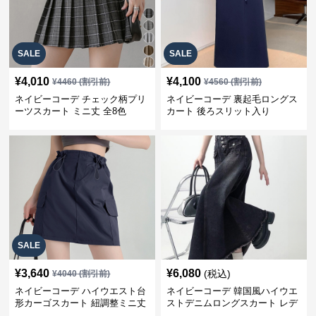
SALE
SALE
¥
4,010
¥
4,100
¥
4460
(割引前)
¥
4560
(割引前)
ネイビーコーデ チェック柄プリ
ネイビーコーデ 裏起毛ロングス
ーツスカート ミニ丈 全8色
カート 後ろスリット入り
SALE
¥
3,640
¥
6,080
(税込)
¥
4040
(割引前)
ネイビーコーデ ハイウエスト台
ネイビーコーデ 韓国風ハイウエ
形カーゴスカート 紐調整ミニ丈
ストデニムロングスカート レデ
ィース