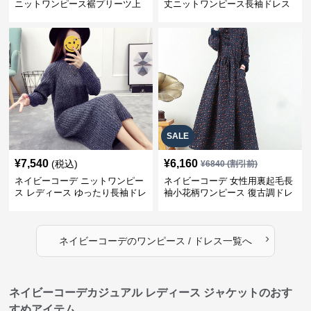
ニットワンピース裾プリーツ上
丈ニットワンピース長袖ドレス
品
SALE
¥
7,540
¥
6,160
(税込)
¥
6840
(割引前)
ネイビーコーデ ニットワンピー
ネイビーコーデ 女性用裏起毛長
ス レディース ゆったり長袖ドレ
袖小花柄ワンピース 復古調ドレ
ス 春秋用
ス
›
ネイビーコーデ
の
ワンピース / ドレス
一覧へ
ネイビーコーデカジュアル レディース ジャケットのおす
すめアイテム