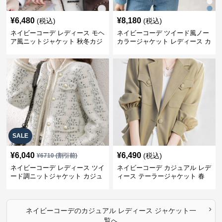
¥
6,480
¥
8,180
(税込)
(税込)
ネイビーコーデ レディース モヘ
ネイビーコーデ ツイード風ノー
ア風ニットジャケット 秋冬カジ
カラージャケット レディース カ
ュアル
ジュアル韓国風
SALE
¥
6,040
¥
6,490
(税込)
¥
6710
(割引前)
ネイビーコーデ レディース ツイ
ネイビーコーデ カジュアル レデ
ード調ニットジャケット カジュ
ィース テーラージャケット 春
アル
大人上品
›
ネイビーコーデ
の
カジュアル レディース ジャケット
一
覧へ