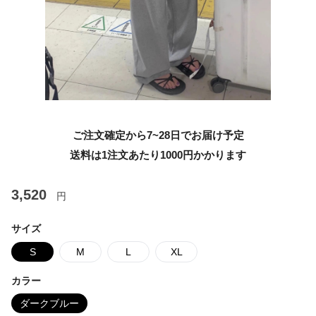
ご注文確定から7~28日でお届け予定
送料は1注文あたり
1000
円かかります
3,520
円
サイズ
S
M
L
XL
カラー
ダークブルー