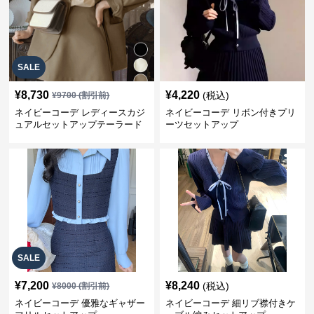
SALE
¥
8,730
¥
4,220
(税込)
¥
9700
(割引前)
ネイビーコーデ レディースカジ
ネイビーコーデ リボン付きプリ
ュアルセットアップテーラード
ーツセットアップ
上下スーツ
SALE
¥
7,200
¥
8,240
(税込)
¥
8000
(割引前)
ネイビーコーデ 優雅なギャザー
ネイビーコーデ 細リブ襟付きケ