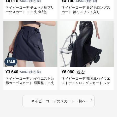
¥
4,010
¥
4,100
¥
4460
(割引前)
¥
4560
(割引前)
ネイビーコーデ チェック柄プリ
ネイビーコーデ 裏起毛ロングス
ーツスカート ミニ丈 全8色
カート 後ろスリット入り
SALE
¥
3,640
¥
6,080
(税込)
¥
4040
(割引前)
ネイビーコーデ ハイウエスト台
ネイビーコーデ 韓国風ハイウエ
形カーゴスカート 紐調整ミニ丈
ストデニムロングスカート レデ
ィース
›
ネイビーコーデ
の
スカート
一覧へ