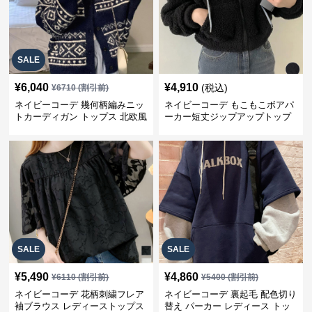
SALE
¥
6,040
¥
4,910
(税込)
¥
6710
(割引前)
ネイビーコーデ 幾何柄編みニッ
ネイビーコーデ もこもこボアパ
トカーディガン トップス 北欧風
ーカー短丈ジップアップトップ
ス
SALE
SALE
¥
5,490
¥
4,860
¥
6110
(割引前)
¥
5400
(割引前)
ネイビーコーデ 花柄刺繍フレア
ネイビーコーデ 裏起毛 配色切り
袖ブラウス レディーストップス
替え パーカー レディース トッ