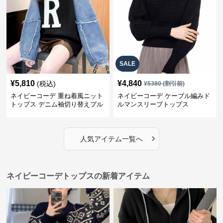
SALE
¥
5,810
¥
4,840
(税込)
¥
5380
(割引前)
ネイビーコーデ 重ね着風ニット
ネイビーコーデ ケーブル編みド
トップス デニム袖切り替えプル
ルマンスリーブトップス
オーバー
›
人気アイテム一覧へ
ネイビーコーデトップスの新着アイテム