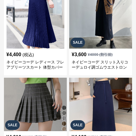
SALE
¥
4,400
¥
3,600
(税込)
¥
4000
(割引前)
ネイビーコーデ レディース フレ
ネイビーコーデ スリット入りコ
アプリーツスカート 体型カバー
ーデュロイ調ゴムウエストロン
ゴムウエスト 紺色 ロングスカー
グ丈スカート
ト
SALE
SALE