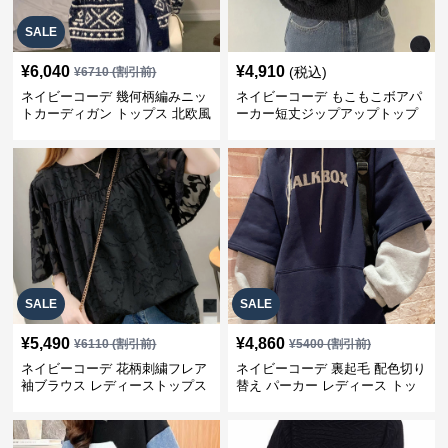
SALE
¥
6,040
¥
4,910
(税込)
¥
6710
(割引前)
ネイビーコーデ 幾何柄編みニッ
ネイビーコーデ もこもこボアパ
トカーディガン トップス 北欧風
ーカー短丈ジップアップトップ
ス
SALE
SALE
¥
5,490
¥
4,860
¥
6110
(割引前)
¥
5400
(割引前)
ネイビーコーデ 花柄刺繍フレア
ネイビーコーデ 裏起毛 配色切り
袖ブラウス レディーストップス
替え パーカー レディース トッ
プス