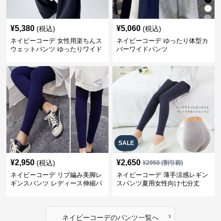
¥
5,380
¥
5,060
(税込)
(税込)
ネイビーコーデ 女性用楽ちんス
ネイビーコーデ ゆったり体型カ
ウェットパンツ ゆったりワイド
バーワイドパンツ
SALE
¥
2,950
¥
2,650
(税込)
¥
2950
(割引前)
ネイビーコーデ リブ編み美脚レ
ネイビーコーデ 薄手涼感レギン
ギンスパンツ レディース伸縮パ
スパンツ夏用女性向け七分丈
ンツ
›
ネイビーコーデ
の
パンツ
一覧へ