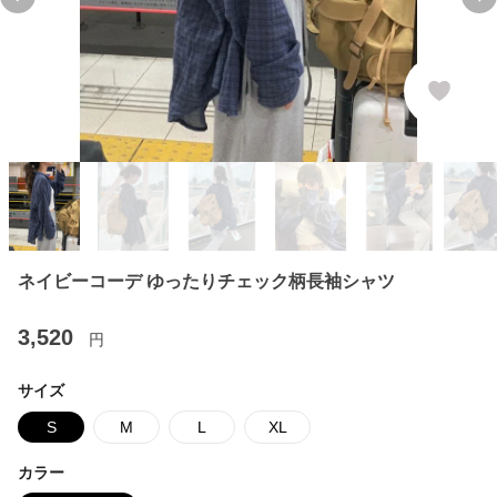
Previous slide
Ne
ネイビーコーデ ゆったりチェック柄長袖シャツ
3,520
円
サイズ
S
M
L
XL
カラー