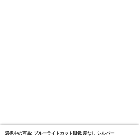
選択中の商品: ブルーライトカット眼鏡 度なし シルバー
選択中の商品: ブルーライトカット眼鏡 度なし シルバー