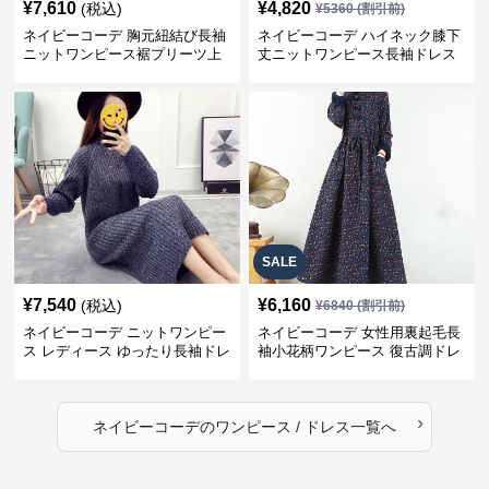
¥
7,610
¥
4,820
(税込)
¥
5360
(割引前)
ネイビーコーデ 胸元紐結び長袖
ネイビーコーデ ハイネック膝下
ニットワンピース裾プリーツ上
丈ニットワンピース長袖ドレス
品
SALE
¥
7,540
¥
6,160
(税込)
¥
6840
(割引前)
ネイビーコーデ ニットワンピー
ネイビーコーデ 女性用裏起毛長
ス レディース ゆったり長袖ドレ
袖小花柄ワンピース 復古調ドレ
ス 春秋用
ス
›
ネイビーコーデ
の
ワンピース / ドレス
一覧へ