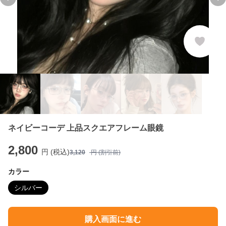
Previous slide
Ne
ネイビーコーデ 上品スクエアフレーム眼鏡
2,800
円 (税込)
3,120
円 (割引前)
カラー
シルバー
購入画面に進む