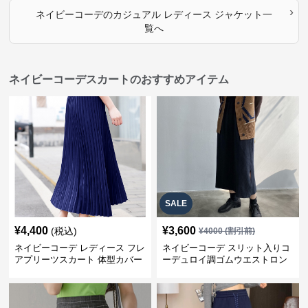
›
ネイビーコーデ
の
カジュアル レディース ジャケット
一
覧へ
ネイビーコーデスカートのおすすめアイテム
SALE
¥
4,400
¥
3,600
(税込)
¥
4000
(割引前)
ネイビーコーデ レディース フレ
ネイビーコーデ スリット入りコ
アプリーツスカート 体型カバー
ーデュロイ調ゴムウエストロン
ゴムウエスト 紺色 ロングスカー
グ丈スカート
ト