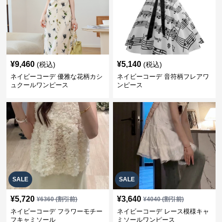
¥
9,460
¥
5,140
(税込)
(税込)
ネイビーコーデ 優雅な花柄カシ
ネイビーコーデ 音符柄フレアワ
ュクールワンピース
ンピース
SALE
SALE
¥
5,720
¥
3,640
¥
6360
(割引前)
¥
4040
(割引前)
ネイビーコーデ フラワーモチー
ネイビーコーデ レース模様キャ
フキャミソール
ミソールワンピース