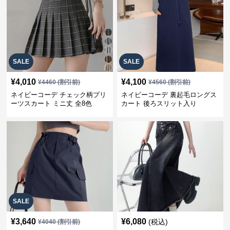
SALE
SALE
¥
4,010
¥
4,100
¥
4460
(割引前)
¥
4560
(割引前)
ネイビーコーデ チェック柄プリ
ネイビーコーデ 裏起毛ロングス
ーツスカート ミニ丈 全8色
カート 後ろスリット入り
SALE
¥
3,640
¥
6,080
(税込)
¥
4040
(割引前)