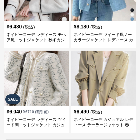
¥
6,480
¥
8,180
(税込)
(税込)
ネイビーコーデ レディース モヘ
ネイビーコーデ ツイード風ノー
ア風ニットジャケット 秋冬カジ
カラージャケット レディース カ
ュアル
ジュアル韓国風
SALE
¥
6,040
¥
6,490
(税込)
¥
6710
(割引前)
ネイビーコーデ レディース ツイ
ネイビーコーデ カジュアル レデ
ード調ニットジャケット カジュ
ィース テーラージャケット 春
アル
大人上品