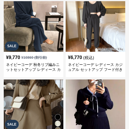
SALE
¥
9,770
¥
6,770
(税込)
¥
10860
(割引前)
ネイビーコーデ 秋冬リブ編みニ
ネイビーコーデ レディース カジ
ットセットアップ レディース カ
ュアル セットアップ フード付き
ジュアル
スウェット3点セット
SALE