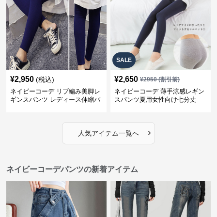
SALE
¥
2,950
¥
2,650
(税込)
¥
2950
(割引前)
ネイビーコーデ リブ編み美脚レ
ネイビーコーデ 薄手涼感レギン
ギンスパンツ レディース伸縮パ
スパンツ夏用女性向け七分丈
ンツ
›
人気アイテム一覧へ
ネイビーコーデパンツの新着アイテム