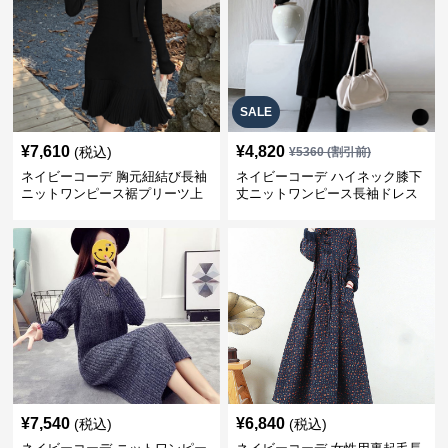
SALE
¥
7,610
¥
4,820
(税込)
¥
5360
(割引前)
ネイビーコーデ 胸元紐結び長袖
ネイビーコーデ ハイネック膝下
ニットワンピース裾プリーツ上
丈ニットワンピース長袖ドレス
品
¥
7,540
¥
6,840
(税込)
(税込)