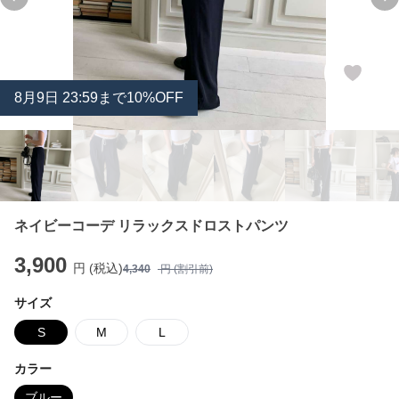
Previous slide
Ne
8
月
9
日 23:59まで10%OFF
ネイビーコーデ リラックスドロストパンツ
3,900
円 (税込)
4,340
円 (割引前)
サイズ
S
M
L
カラー
ブルー