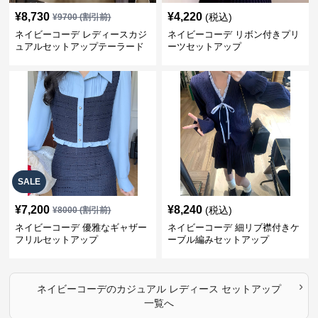
¥
8,730
¥
4,220
(税込)
¥
9700
(割引前)
ネイビーコーデ レディースカジ
ネイビーコーデ リボン付きプリ
ュアルセットアップテーラード
ーツセットアップ
上下スーツ
SALE
¥
7,200
¥
8,240
(税込)
¥
8000
(割引前)
ネイビーコーデ 優雅なギャザー
ネイビーコーデ 細リブ襟付きケ
フリルセットアップ
ーブル編みセットアップ
›
ネイビーコーデ
の
カジュアル レディース セットアップ
一覧へ