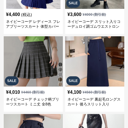
SALE
¥
4,400
¥
3,600
(税込)
¥
4000
(割引前)
ネイビーコーデ レディース フレ
ネイビーコーデ スリット入りコ
アプリーツスカート 体型カバー
ーデュロイ調ゴムウエストロン
ゴムウエスト 紺色 ロングスカー
グ丈スカート
ト
SALE
SALE
¥
4,010
¥
4,100
¥
4460
(割引前)
¥
4560
(割引前)
ネイビーコーデ チェック柄プリ
ネイビーコーデ 裏起毛ロングス
ーツスカート ミニ丈 全8色
カート 後ろスリット入り