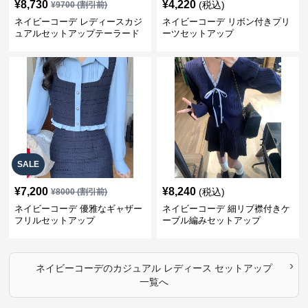
¥
8,730
¥
4,220
(税込)
¥
9700
(割引前)
ネイビーコーデ レディースカジ
ネイビーコーデ リボン付きプリ
ュアルセットアップテーラード
ーツセットアップ
上下スーツ
SALE
¥
7,200
¥
8,240
(税込)
¥
8000
(割引前)
ネイビーコーデ 優雅なギャザー
ネイビーコーデ 細リブ襟付きケ
フリルセットアップ
ーブル編みセットアップ
›
ネイビーコーデ
の
カジュアル レディース セットアップ
一覧へ