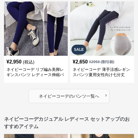
SALE
¥
2,950
¥
2,650
(税込)
¥
2950
(割引前)
ネイビーコーデ リブ編み美脚レ
ネイビーコーデ 薄手涼感レギン
ギンスパンツ レディース伸縮パ
スパンツ夏用女性向け七分丈
ンツ
›
ネイビーコーデ
の
パンツ
一覧へ
ネイビーコーデカジュアル レディース セットアップのお
すすめアイテム