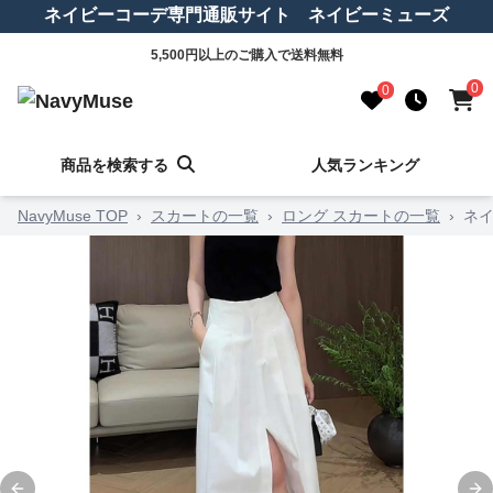
ネイビーコーデ専門通販サイト ネイビーミューズ
5,500円以上のご購入で送料無料
0
0
商品を検索する
人気ランキング
NavyMuse TOP
›
スカートの一覧
›
ロング スカートの一覧
›
ネイ