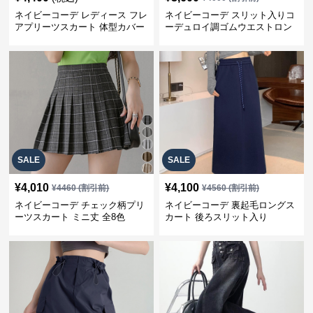
ネイビーコーデ レディース フレ
ネイビーコーデ スリット入りコ
アプリーツスカート 体型カバー
ーデュロイ調ゴムウエストロン
ゴムウエスト 紺色 ロングスカー
グ丈スカート
ト
SALE
SALE
¥
4,010
¥
4,100
¥
4460
(割引前)
¥
4560
(割引前)
ネイビーコーデ チェック柄プリ
ネイビーコーデ 裏起毛ロングス
ーツスカート ミニ丈 全8色
カート 後ろスリット入り