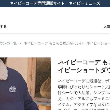
ネイビーコーデ専門通販サイト ネイビーミューズ
する
人
ウンの一覧
›
ネイビーコーデ もこもこ襟がかわいい！ネイビーショ
ネイビーコーデ 
イビーショートダ
ネイビーコーデに最適な、ボ
季節にぴったりなショート丈
けシーンで大活躍。シンプル
え、カジュアルにもフェミニ
イテム。アクティブな日々に