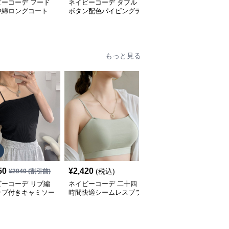
ビーコーデ フード
ネイビーコーデ ダブル
ネイビーコーデ 中綿ロ
中綿ロングコート
ボタン配色パイピングテ
ングコートファー付きア
ィース 冬アウター
ーラードジャケット レ
ウター防寒コート
ディースアウター
もっと見る
SALE
50
¥
2,420
¥
3,830
(税込)
¥
2940
(割引前)
¥
4260
(割引前)
ビーコーデ リブ編
ネイビーコーデ 二十四
ネイビーコーデに合う
ップ付きキャミソー
時間快適シームレスブラ
優美な花柄レース肌着
ンナー