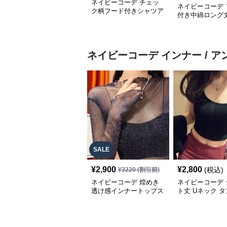
ネイビーコーデ チェッ
ネイビーコーデ 
ク柄フード付きシャツア
付き中綿ロング
ウター レディース秋冬
ウター
ネイビーコーデ
インナー / 
SALE
¥
2,900
¥
2,800
(税込)
¥
3220
(割引前)
ネイビーコーデ 煌めき
ネイビーコーデ 
透け感インナートップス
ト丈 Uネック 
重ね着用アンダーウェア
ップ レディース
ー 春夏