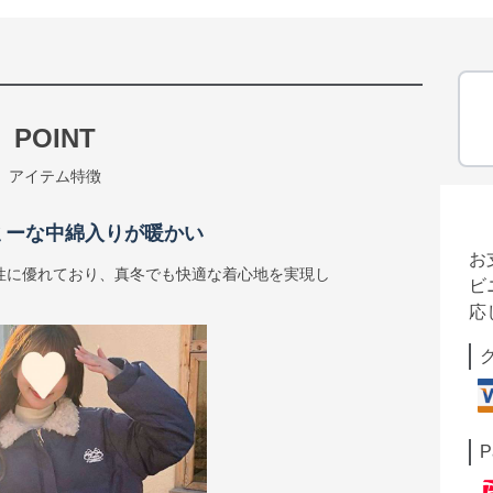
POINT
アイテム特徴
ミーな中綿入りが暖かい
お
性に優れており、真冬でも快適な着心地を実現し
ビ
応
P