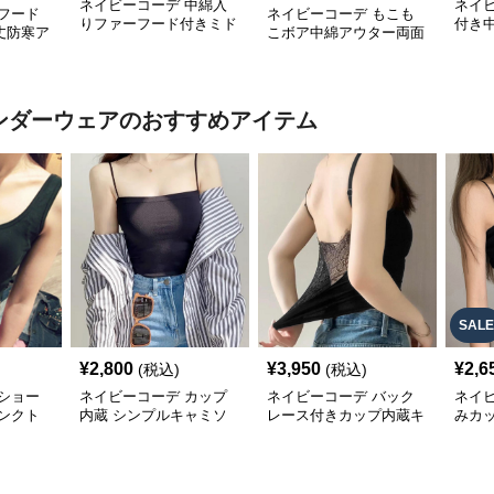
ネイビーコーデ 中綿入
ネイ
フード
ネイビーコーデ もこも
りファーフード付きミド
付き
丈防寒ア
こボア中綿アウター両面
ル丈アウター韓国風
レデ
着用防寒ジャケット
アンダーウェア
のおすすめアイテム
SALE
¥
2,800
¥
3,950
¥
2,6
(税込)
(税込)
ショー
ネイビーコーデ カップ
ネイビーコーデ バック
ネイ
タンクト
内蔵 シンプルキャミソ
レース付きカップ内蔵キ
みカ
 インナ
ール インナー
ャミソールインナー
ル イ