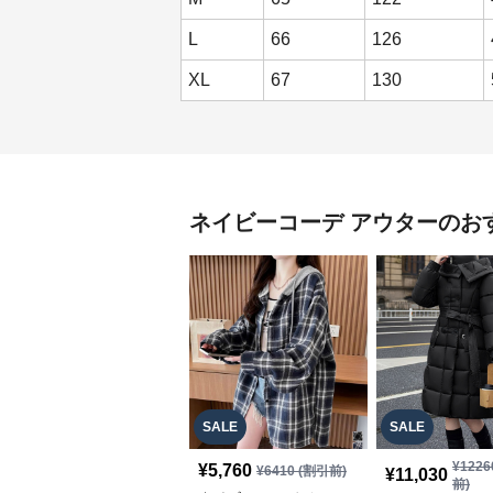
L
66
126
XL
67
130
ネイビーコーデ
アウター
のお
SALE
SALE
¥
1226
¥
5,760
¥
6410
(割引前)
¥
11,030
前)