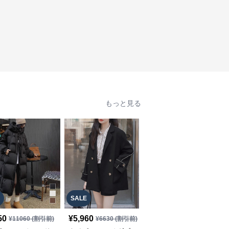
もっと見る
SALE
50
¥
5,960
¥
13,910
(税込)
¥
11060
(割引前)
¥
6630
(割引前)