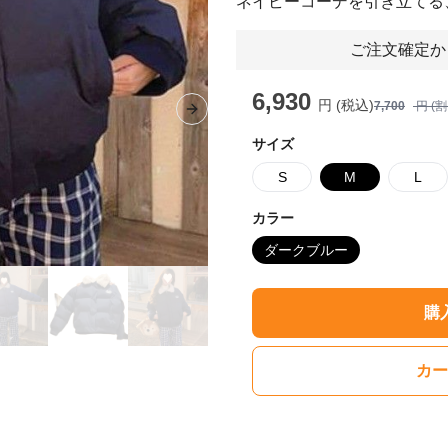
ネイビーコーデを引き立てる
ご注文確定か
6,930
円 (税込)
7,700
円 (
Next slide
サイズ
S
M
L
カラー
ダークブルー
購
カー