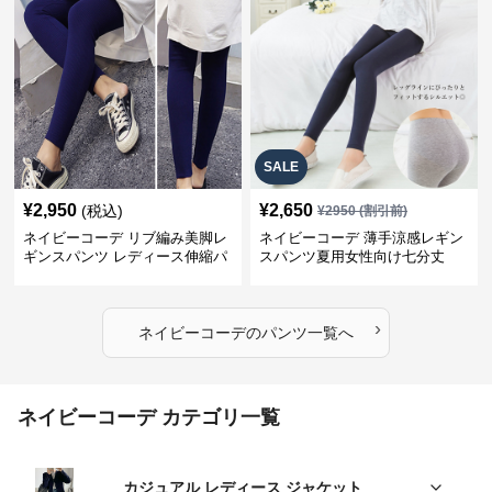
SALE
¥
2,950
¥
2,650
(税込)
¥
2950
(割引前)
ネイビーコーデ リブ編み美脚レ
ネイビーコーデ 薄手涼感レギン
ギンスパンツ レディース伸縮パ
スパンツ夏用女性向け七分丈
ンツ
›
ネイビーコーデ
の
パンツ
一覧へ
ネイビーコーデ カテゴリ一覧
カジュアル レディース ジャケット