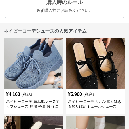
購入時のルール
必ず購入前にお読みください。
ネイビーコーデシューズの人気アイテム
¥
4,160
¥
5,960
(税込)
(税込)
ネイビーコーデ 編み地レースア
ネイビーコーデ リボン飾り輝き
ップシューズ 厚底 軽量 疲れに
石散りばめミュールシューズ
くい運動靴