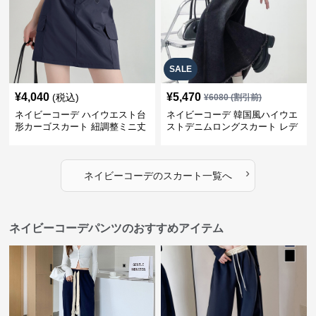
SALE
¥
4,040
¥
5,470
(税込)
¥
6080
(割引前)
ネイビーコーデ ハイウエスト台
ネイビーコーデ 韓国風ハイウエ
形カーゴスカート 紐調整ミニ丈
ストデニムロングスカート レデ
ィース
›
ネイビーコーデ
の
スカート
一覧へ
ネイビーコーデパンツのおすすめアイテム