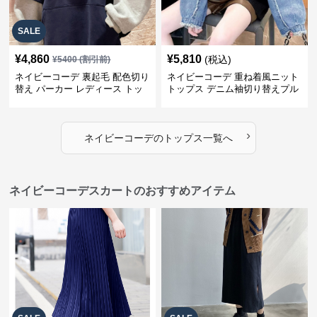
SALE
¥
4,860
¥
5,810
(税込)
¥
5400
(割引前)
ネイビーコーデ 裏起毛 配色切り
ネイビーコーデ 重ね着風ニット
替え パーカー レディース トッ
トップス デニム袖切り替えプル
プス
オーバー
›
ネイビーコーデ
の
トップス
一覧へ
ネイビーコーデスカートのおすすめアイテム