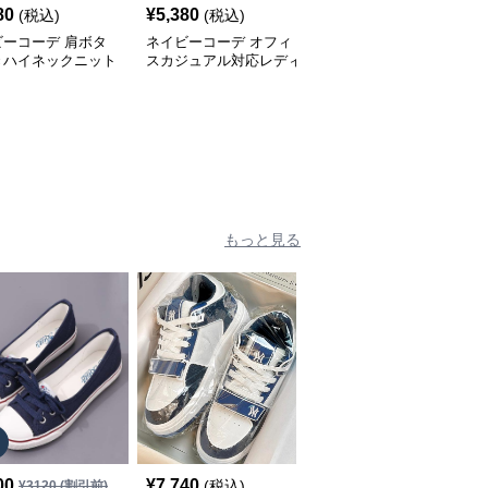
80
¥
5,380
¥
5,080
(税込)
(税込)
(税込)
ビーコーデ 肩ボタ
ネイビーコーデ オフィ
ネイビーコーデ 夏用ニ
きハイネックニット
スカジュアル対応レディ
ット パフスリーブ オフ
ィスカジュアル
ースニットセーター
ィスカジュアル上着
もっと見る
00
¥
7,740
¥
4,000
(税込)
(税込)
¥
3120
(割引前)