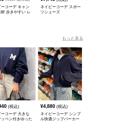
ビーコーデ キャン
ネイビーコーデ スポー
ネイビーコーデ シンプ
材 歩きやすい レ
ツシューズ
ル スリッポン
ースシューズ
もっと見る
940
¥
4,880
¥
7,740
(税込)
(税込)
(税込)
ビーコーデ 大きな
ネイビーコーデ シンプ
ネイビーコーデ 十字架
ワッペン付きゆった
ル快適ジップパーカー
刺繍入りジップパーカー
ップス