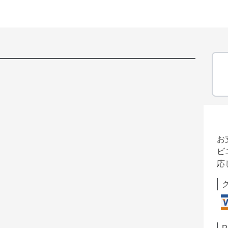
お
ビ
応