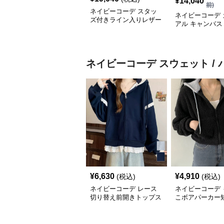
¥
14,040
前)
ネイビーコーデ スタッ
ネイビーコーデ 
ズ付きライン入りレザー
アル キャンバス
スニーカー
ット
ネイビーコーデ
スウェット /
¥
6,630
¥
4,910
(税込)
(税込)
ネイビーコーデ レース
ネイビーコーデ 
切り替え前開きトップス
こボアパーカー
韓国風ゆったりパーカー
プアップトップ