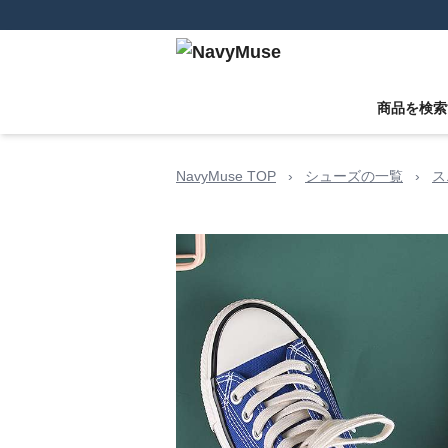
商品を検索
NavyMuse TOP
›
シューズの一覧
›
ス