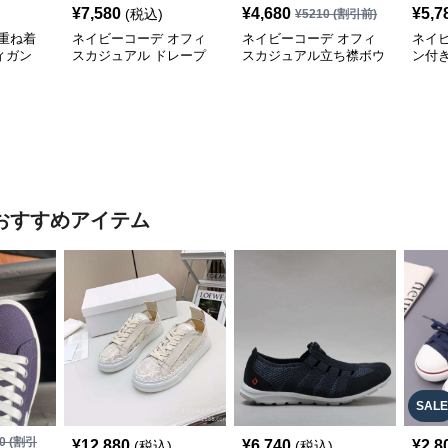
¥
7,580
¥
4,680
¥
5,7
(税込)
¥
5210
(割引前)
重ね着
ネイビーコーデ オフィ
ネイビーコーデ オフィ
ネイ
ィガン
スカジュアル ドレープ
スカジュアル立ち襟ボウ
ン付
ル 配
ブラウス 韓国風きれい
タイブラウス
オフ
めトップス
おすすめアイテム
SALE
0
(割引
¥
12,880
¥
6,740
¥
2,8
(税込)
(税込)