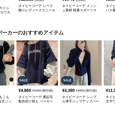
ネイビーコーデ レース
ネイビーコーデ メッシ
ネイ
カジュ
飾りレディーススニーカ
ュ素材 軽量スポーツス
バス素
 ロウカ
ー
リッポン
ディ
 パーカー
のおすすめアイテム
SALE
SALE
¥
4,860
¥
4,390
¥
11,
¥
5400
(割引前)
¥
4880
(割引前)
もこも
ネイビーコーデ 裏起毛
ネイビーコーデ シンプ
ネイ
短丈ジッ
配色切り替え パーカー
ル薄手ジップアップパー
文字
ス
レディース トップス
カー
りト