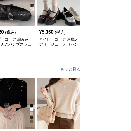
SALE
20
¥
5,360
¥
4,850
(税込)
(税込)
¥
5390
(割引前)
ビーコーデ 編み込
ネイビーコーデ 厚底メ
ネイビーコーデ 厚底ロ
たんこパンプスシュ
アリージェーン リボン
ーファー レディース バ
春夏レディース
付きシューズ
ックル付きシューズ
もっと見る