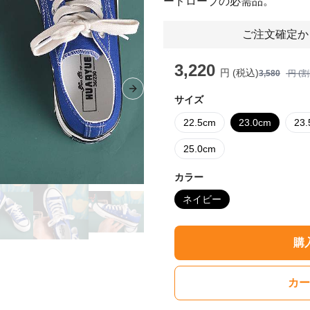
ードローブの必需品。
ご注文確定か
3,220
円 (税込)
3,580
円 (
Next slide
サイズ
22.5cm
23.0cm
23
25.0cm
カラー
ネイビー
購
カー