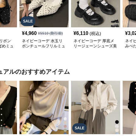
SALE
¥
4,960
¥
6,110
¥
3,0
(税込)
¥
5510
(割引前)
リボン
ネイビーコーデ 水玉リ
ネイビーコーデ 厚底メ
ネイ
ばめミュ
ボンチュールフリルミュ
リージェーンシューズ美
みぺ
ールシューズ
脚ストラップローファー
ーズ
ュアル
のおすすめアイテム
SALE