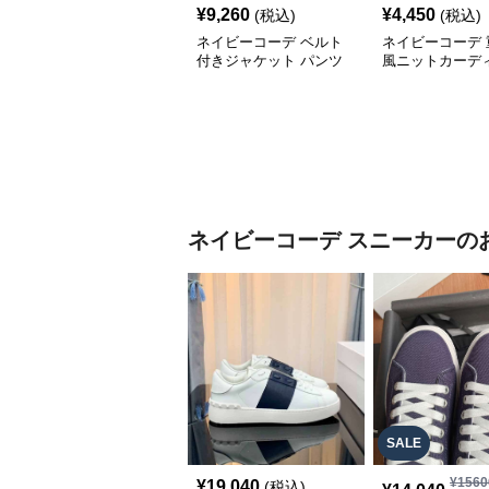
¥
9,260
¥
4,450
(税込)
(税込)
ネイビーコーデ ベルト
ネイビーコーデ 
付きジャケット パンツ
風ニットカーデ
スーツ 上下セット オフ
オフィスカジュア
ィスカジュアル
色
ネイビーコーデ
スニーカー
の
SALE
¥
1560
¥
19,040
(税込)