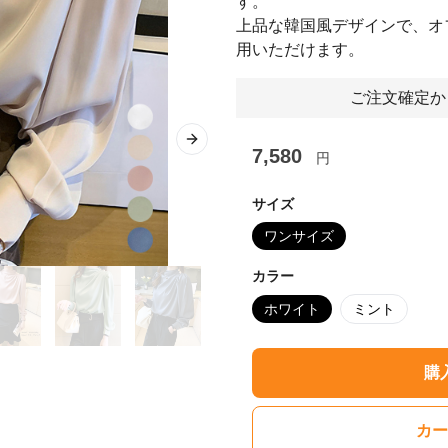
す。
上品な韓国風デザインで、オ
用いただけます。
ご注文確定か
Next slide
7,580
円
サイズ
ワンサイズ
カラー
ホワイト
ミント
購
カー