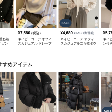
SALE
¥
7,580
¥
4,680
¥
5,7
(税込)
¥
5210
(割引前)
重ね着
ネイビーコーデ オフィ
ネイビーコーデ オフィ
ネイ
ィガン
スカジュアル ドレープ
スカジュアル立ち襟ボウ
ン付
ル 配
ブラウス 韓国風きれい
タイブラウス
オフ
めトップス
すすめアイテム
SALE