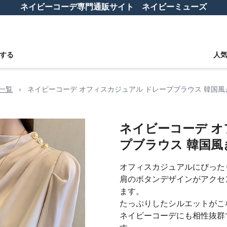
ネイビーコーデ専門通販サイト ネイビーミューズ
する
人
一覧
›
ネイビーコーデ オフィスカジュアル ドレープブラウス 韓国
ネイビーコーデ オ
プブラウス 韓国
オフィスカジュアルにぴった
肩のボタンデザインがアクセ
ます。
たっぷりしたシルエットがこ
ネイビーコーデにも相性抜群