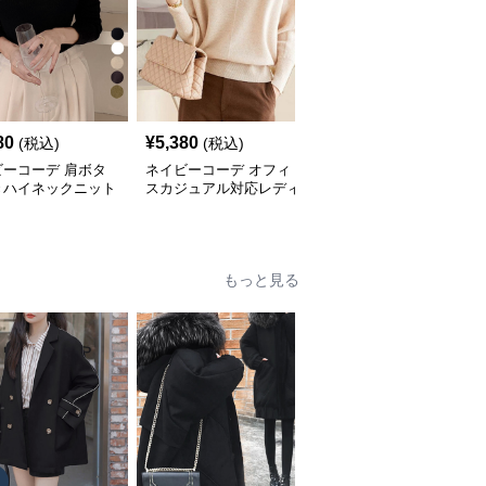
80
¥
5,380
¥
5,080
(税込)
(税込)
(税込)
ビーコーデ 肩ボタ
ネイビーコーデ オフィ
ネイビーコーデ 夏用ニ
きハイネックニット
スカジュアル対応レディ
ット パフスリーブ オフ
ィスカジュアル
ースニットセーター
ィスカジュアル上着
もっと見る