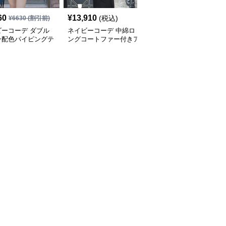
60
¥
13,910
¥
10,610
(税込)
(税込)
¥
6630
(割引前)
ビーコーデ ダブル
ネイビーコーデ 中綿ロ
ネイビーコーデ レディ
ン配色パイピングテ
ングコートファー付きア
ース フード付き中綿ア
ードジャケット レ
ウター防寒コート
ウター 防寒コート
ースアウター