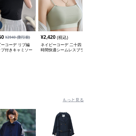
SALE
50
¥
2,420
¥
3,830
(税込)
¥
2940
(割引前)
¥
4260
(割引前)
ビーコーデ リブ編
ネイビーコーデ 二十四
ネイビーコーデに合う
ップ付きキャミソー
時間快適シームレスブラ
優美な花柄レース肌着
ンナー
もっと見る