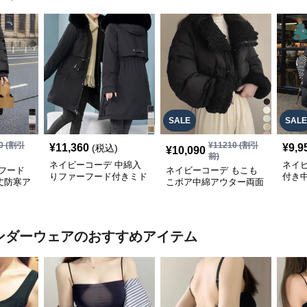
SALE
SALE
0
(割引
¥
11210
(割引
¥
11,360
¥
9,9
(税込)
¥
10,090
前)
ネイビーコーデ 中綿入
ネイ
フード
ネイビーコーデ もこも
りファーフード付きミド
付き
丈防寒ア
こボア中綿アウター両面
ル丈アウター韓国風
レデ
着用防寒ジャケット
アンダーウェア
のおすすめアイテム