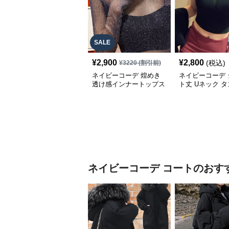
SALE
¥
2,900
¥
2,800
(税込)
¥
3220
(割引前)
ネイビーコーデ 煌めき
ネイビーコーデ 
透け感インナートップス
ト丈 Uネック 
重ね着用アンダーウェア
ップ レディース
ー 春夏
ネイビーコーデ
コート
のおす