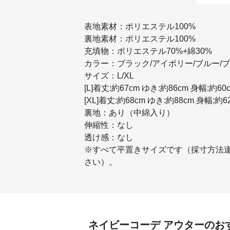
表地素材：ポリエステル100%
裏地素材：ポリエステル100%
充填物：ポリエステル70%+綿30%
カラー：ブラック/アイボリー/ブルー/
サイズ：L/XL
[L]着丈:約67cm ゆき:約86cm 身幅:約60
[XL]着丈:約68cm ゆき:約88cm 身幅:約6
裏地：あり（中綿入り）
伸縮性：なし
透け感：なし
※すべて平置きサイズです（採寸方法
さい）。
ネイビーコーデ
アウター
のお