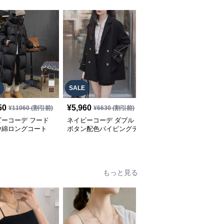
SALE
50
¥
5,960
¥
13,910
(税込)
¥
11060
(割引前)
¥
6630
(割引前)
ビーコーデ フード
ネイビーコーデ ダブル
ネイビーコーデ 中綿ロ
中綿ロングコート
ボタン配色パイピングテ
ングコートファー付きア
ィース 冬アウター
ーラードジャケット レ
ウター防寒コート
ディースアウター
もっと見る