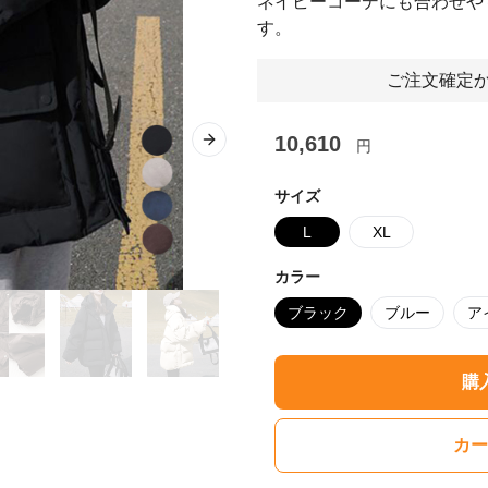
ネイビーコーデにも合わせや
す。
ご注文確定か
10,610
円
Next slide
サイズ
L
XL
カラー
ブラック
ブルー
ア
購
カー