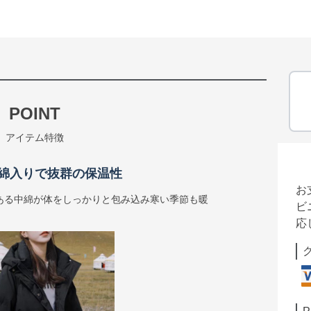
POINT
アイテム特徴
綿入りで抜群の保温性
お
ある中綿が体をしっかりと包み込み寒い季節も暖
ビ
応