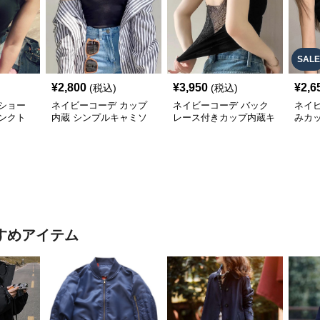
SALE
¥
2,800
¥
3,950
¥
2,6
(税込)
(税込)
ショー
ネイビーコーデ カップ
ネイビーコーデ バック
ネイ
タンクト
内蔵 シンプルキャミソ
レース付きカップ内蔵キ
みカ
 インナ
ール インナー
ャミソールインナー
ル イ
すめアイテム