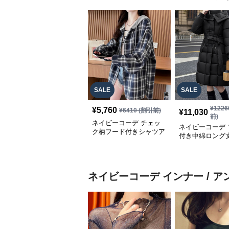
SALE
SALE
¥
1226
¥
5,760
¥
6410
(割引前)
¥
11,030
前)
ネイビーコーデ チェッ
ネイビーコーデ 
ク柄フード付きシャツア
付き中綿ロング
ウター レディース秋冬
ウター
ネイビーコーデ
インナー / 