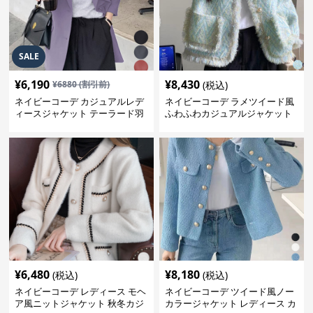
SALE
¥
6,190
¥
8,430
¥
6880
(割引前)
(税込)
ネイビーコーデ カジュアルレデ
ネイビーコーデ ラメツイード風
ィースジャケット テーラード羽
ふわふわカジュアルジャケット
織り体型カバー
レディース
¥
6,480
¥
8,180
(税込)
(税込)
ネイビーコーデ レディース モヘ
ネイビーコーデ ツイード風ノー
ア風ニットジャケット 秋冬カジ
カラージャケット レディース カ