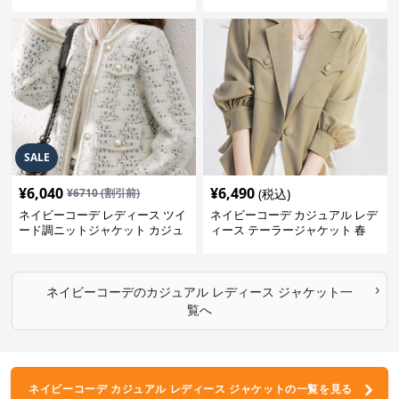
ュアル
ジュアル韓国風
SALE
¥
6,040
¥
6,490
¥
6710
(割引前)
(税込)
ネイビーコーデ レディース ツイ
ネイビーコーデ カジュアル レデ
ード調ニットジャケット カジュ
ィース テーラージャケット 春
アル
大人上品
›
ネイビーコーデ
の
カジュアル レディース ジャケット
一
覧へ
ネイビーコーデ カジュアル レディース ジャケットの一覧を見る