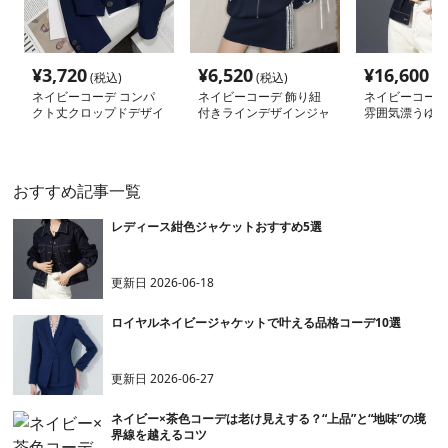
¥
3,720
¥
6,520
¥
16,600
(税込)
(税込)
(税
ネイビーコーデ コンパ
ネイビーコーデ 飾り紐
ネイビーコーデ
クト丈クロップドデザイ
付きラインデザインジャ
雰囲気漂うゆっ
ンジャケット
ケット
ムジャケット
おすすめ記事一覧
レディース紺色ジャケットおすすめ5選
更新日
2026-06-18
ロイヤルネイビージャケットで叶える品格コーデ10選
更新日
2026-06-27
ネイビー×茶色コーデは老け見えする？“上品”と“地味”の境
界線を越えるコツ