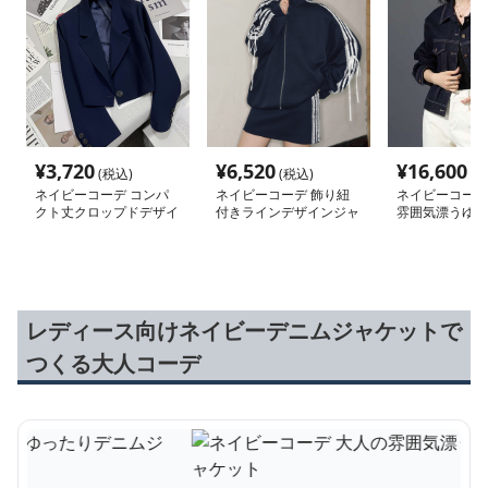
¥
3,720
¥
6,520
¥
16,600
(税込)
(税込)
(税
ネイビーコーデ コンパ
ネイビーコーデ 飾り紐
ネイビーコーデ
クト丈クロップドデザイ
付きラインデザインジャ
雰囲気漂うゆっ
ンジャケット
ケット
ムジャケット
レディース向けネイビーデニムジャケットで
つくる大人コーデ