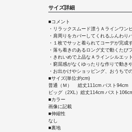
サイズ詳細
■コメント
・リラックスムード漂うＡラインワン
・肩周りをカバーしてくれるふんわり
・１枚でサッと着られてコーデが完成
・落ち着きのあるロング丈で動くたび
・きれいめで上品なＡラインシルエッ
・窮屈感がなくゆったりな作りで動き
・お出かけやショッピング、おうちで
■サイズ(単位:約cm)
普通（Ｍ） 総丈111cm バスト94cm 
ビッグ（2XL）総丈114cm バスト106c
■カラー
画像に記載
■伸縮性
なし
■裏地