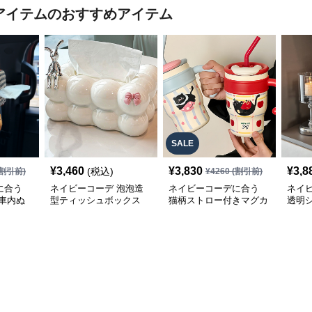
気アイテム
のおすすめアイテム
SALE
¥
3,460
¥
3,830
¥
3,8
(税込)
割引前)
¥
4260
(割引前)
に合う
ネイビーコーデ 泡泡造
ネイビーコーデに合う
ネイ
車内ぬ
型ティッシュボックス
猫柄ストロー付きマグカ
透明
ップ
ルホ