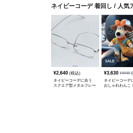
ネイビーコーデ
着回し / 人
SALE
¥
2,640
¥
3,630
(税込)
¥
4040
(
ネイビーコーデに合う
ネイビーコーデ
スクエア型メタルフレー
おしゃれわんこ 
ム眼鏡
いぐるみ