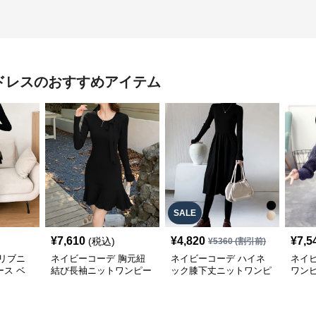
ドレス
のおすすめアイテム
SALE
¥
7,610
¥
4,820
¥
7,5
(税込)
¥
5360
(割引前)
リブニ
ネイビーコーデ 胸元紐
ネイビーコーデ ハイネ
ネイ
ス ベ
結び長袖ニットワンピー
ック膝下丈ニットワンピ
ワン
秋冬
ス裾プリーツ上品
ース長袖ドレス
ゆっ
秋用