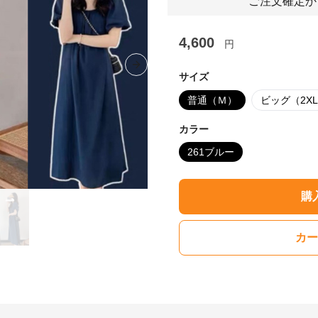
ご注文確定か
4,600
円
Next slide
サイズ
普通（Ｍ）
ビッグ（2X
カラー
261ブルー
購
カー