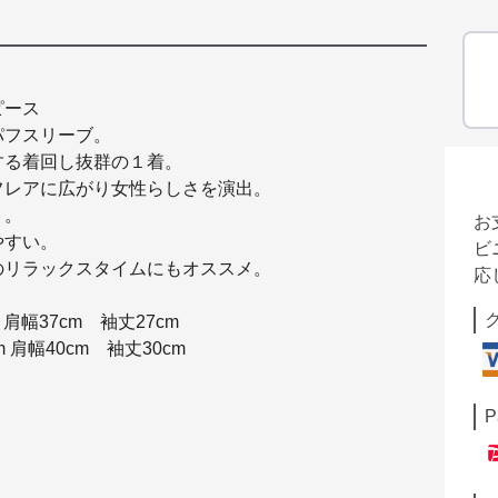
ピース
パフスリーブ。
する着回し抜群の１着。
フレアに広がり女性らしさを演出。
ト。
お
やすい。
ビ
のリラックスタイムにもオススメ。
応
肩幅37cm 袖丈27cm
m 肩幅40cm 袖丈30cm
P