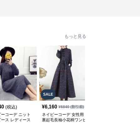
もっと見る
SALE
40
¥
6,160
¥
6,640
(税込)
(税込)
¥
6840
(割引前)
ビーコーデ ニット
ネイビーコーデ 女性用
ネイビーコーデ 大人上
ピース レディース
裏起毛長袖小花柄ワンピ
品シャツワンピース ウ
たり長袖ドレス 春
ース 復古調ドレス
エストマーク プリーツ
ドレス