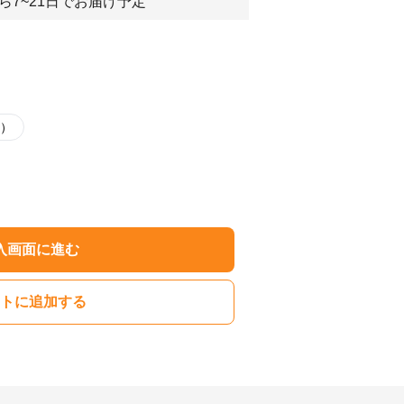
ら7~21日でお届け予定
L）
入画面に進む
トに追加する