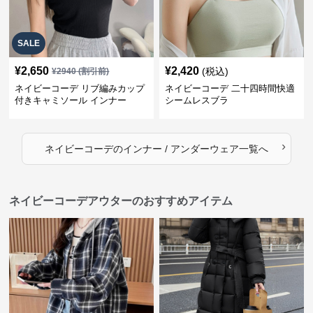
SALE
¥
2,650
¥
2,420
(税込)
¥
2940
(割引前)
ネイビーコーデ リブ編みカップ
ネイビーコーデ 二十四時間快適
付きキャミソール インナー
シームレスブラ
›
ネイビーコーデ
の
インナー / アンダーウェア
一覧へ
ネイビーコーデアウターのおすすめアイテム