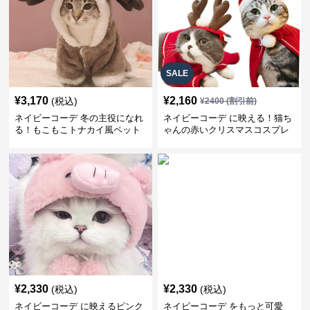
SALE
¥
3,170
¥
2,160
(税込)
¥
2400
(割引前)
ネイビーコーデ 冬の主役になれ
ネイビーコーデ に映える！猫ち
る！もこもこトナカイ風ペット
ゃんの赤いクリスマスコスプレ
服
服で華やかペットコーデ
¥
2,330
¥
2,330
(税込)
(税込)
ネイビーコーデ に映えるピンク
ネイビーコーデ をもっと可愛