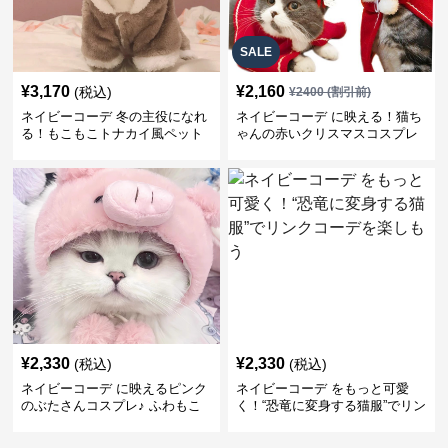
SALE
¥
3,170
¥
2,160
(税込)
¥
2400
(割引前)
ネイビーコーデ 冬の主役になれ
ネイビーコーデ に映える！猫ち
る！もこもこトナカイ風ペット
ゃんの赤いクリスマスコスプレ
服
服で華やかペットコーデ
¥
2,330
¥
2,330
(税込)
(税込)
ネイビーコーデ に映えるピンク
ネイビーコーデ をもっと可愛
のぶたさんコスプレ♪ ふわもこ
く！“恐竜に変身する猫服”でリン
可愛いペット服
クコーデを楽しもう