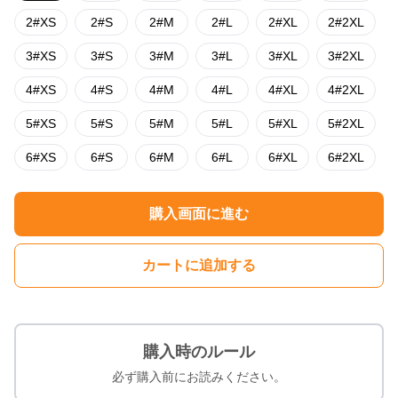
2#XS
2#S
2#M
2#L
2#XL
2#2XL
3#XS
3#S
3#M
3#L
3#XL
3#2XL
4#XS
4#S
4#M
4#L
4#XL
4#2XL
5#XS
5#S
5#M
5#L
5#XL
5#2XL
6#XS
6#S
6#M
6#L
6#XL
6#2XL
購入画面に進む
カートに追加する
購入時のルール
必ず購入前にお読みください。