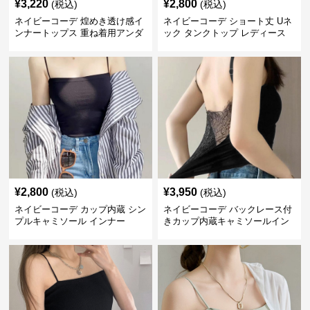
¥
3,220
¥
2,800
(税込)
(税込)
ネイビーコーデ 煌めき透け感イ
ネイビーコーデ ショート丈 Uネ
ンナートップス 重ね着用アンダ
ック タンクトップ レディース
ーウェア
インナー 春夏
¥
2,800
¥
3,950
(税込)
(税込)
ネイビーコーデ カップ内蔵 シン
ネイビーコーデ バックレース付
プルキャミソール インナー
きカップ内蔵キャミソールイン
ナー