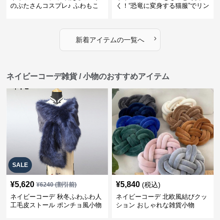
のぶたさんコスプレ♪ ふわもこ
く！“恐竜に変身する猫服”でリン
可愛いペット服
クコーデを楽しもう
›
新着アイテムの一覧へ
ネイビーコーデ雑貨 / 小物のおすすめアイテム
SALE
¥
5,620
¥
5,840
(税込)
¥
6240
(割引前)
ネイビーコーデ 秋冬ふわふわ人
ネイビーコーデ 北欧風結びクッ
工毛皮ストール ポンチョ風小物
ション おしゃれな雑貨小物