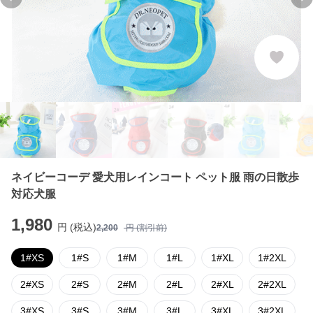
Previous slide
Ne
ネイビーコーデ 愛犬用レインコート ペット服 雨の日散歩
対応犬服
1,980
円 (税込)
2,200
円 (割引前)
1#XS
1#S
1#M
1#L
1#XL
1#2XL
2#XS
2#S
2#M
2#L
2#XL
2#2XL
3#XS
3#S
3#M
3#L
3#XL
3#2XL