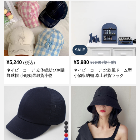
SALE
¥
5,240
¥
5,980
(税込)
¥
6640
(割引前)
ネイビーコーデ 立体蝶結び刺繍
ネイビーコーデ 北欧風ドーム型
野球帽 小顔効果雑貨小物
小物収納棚 卓上雑貨ラック