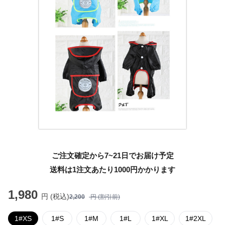
ご注文確定から7~21日でお届け予定
送料は1注文あたり
1000
円かかります
1,980
円 (税込)
2,200
円 (割引前)
1#XS
1#S
1#M
1#L
1#XL
1#2XL