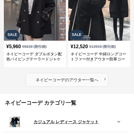
SALE
SALE
¥
5,960
¥
12,520
¥
6630
(割引前)
¥
13910
(割引前)
ネイビーコーデ ダブルボタン配
ネイビーコーデ 中綿ロングコー
色パイピングテーラードジャケ
トファー付きアウター防寒コー
ット レディースアウター
ト
›
ネイビーコーデ
の
アウター
一覧へ
ネイビーコーデ カテゴリ一覧
カジュアル レディース ジャケット