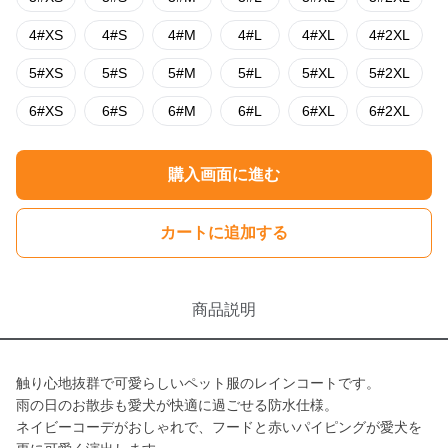
4#XS
4#S
4#M
4#L
4#XL
4#2XL
5#XS
5#S
5#M
5#L
5#XL
5#2XL
6#XS
6#S
6#M
6#L
6#XL
6#2XL
購入画面に進む
カートに追加する
商品説明
触り心地抜群で可愛らしいペット服のレインコートです。
雨の日のお散歩も愛犬が快適に過ごせる防水仕様。
ネイビーコーデがおしゃれで、フードと赤いパイピングが愛犬を