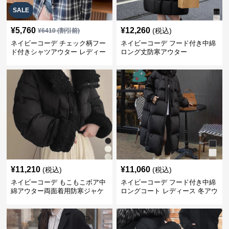
SALE
¥
5,760
¥
12,260
(税込)
¥
6410
(割引前)
ネイビーコーデ チェック柄フー
ネイビーコーデ フード付き中綿
ド付きシャツアウター レディー
ロング丈防寒アウター
ス秋冬
¥
11,210
¥
11,060
(税込)
(税込)
ネイビーコーデ もこもこボア中
ネイビーコーデ フード付き中綿
綿アウター両面着用防寒ジャケ
ロングコート レディース 冬アウ
ット
ター